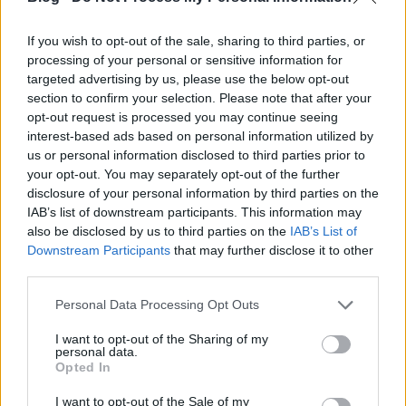
If you wish to opt-out of the sale, sharing to third parties, or
processing of your personal or sensitive information for
targeted advertising by us, please use the below opt-out
section to confirm your selection. Please note that after your
opt-out request is processed you may continue seeing
interest-based ads based on personal information utilized by
us or personal information disclosed to third parties prior to
your opt-out. You may separately opt-out of the further
disclosure of your personal information by third parties on the
Minden fa tövébe júlia-borbolyát
(Berberis julianae)
IAB’s list of downstream participants. This information may
ültettek. Parkfenntartás 2009: itt sem ártana egy
also be disclosed by us to third parties on the
IAB’s List of
metszés...
Downstream Participants
that may further disclose it to other
third parties.
Please note that this website/app uses one or more Google
Personal Data Processing Opt Outs
services and may gather and store information including but
not limited to your visit or usage behaviour. You may click to
I want to opt-out of the Sharing of my
personal data.
grant or deny consent to Google and its third-party tags to
Opted In
use your data for below specified purposes in below Google
consent section.
I want to opt-out of the Sale of my