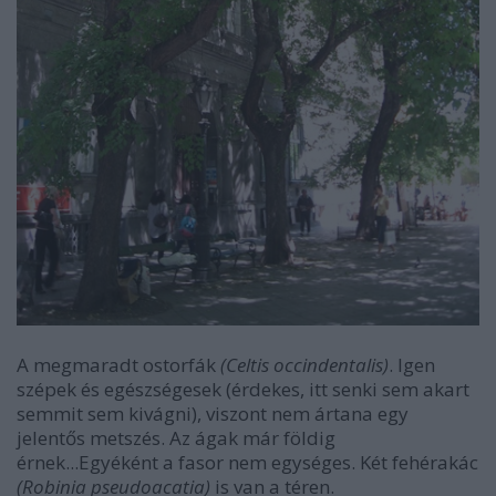
A megmaradt ostorfák
(Celtis occindentalis)
. Igen
szépek és egészségesek (érdekes, itt senki sem akart
semmit sem kivágni), viszont nem ártana egy
jelentős metszés. Az ágak már földig
érnek...Egyéként a fasor nem egységes. Két fehérakác
(Robinia pseudoacatia)
is van a téren.