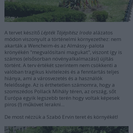
A tervet készítő
Lépték Tájépítész Iroda
alázatos
módon viszonyult a történelmi környezethez: nem
akarták a Wencheim-és az Almássy-palota
krönyékén "megvalósítani magukat", viszont így is
számos (elsősorban növényalkalmazási) újítás
történt. A terv értékét szerintem nem csökkenti a
valóban tragikus kivitelezés és a fenntartás teljes
hiánya, ami a városvezetés és a használók
felelőssége. Az is érthetetlen számomra, hogy a
szomszédos Pollack Mihály téren, az ország, sőt
Európa egyik legszebb terén hogy voltak képesek
piros (!) műkövet lerakni...
De most nézzük a Szabó Ervin teret és környékét!