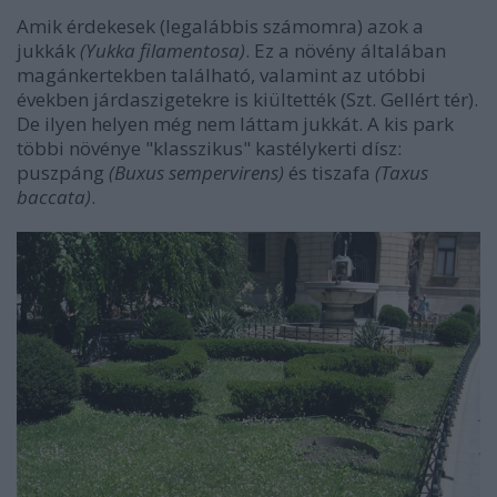
Amik érdekesek (legalábbis számomra) azok a
jukkák
(Yukka filamentosa)
. Ez a növény általában
magánkertekben található, valamint az utóbbi
években járdaszigetekre is kiültették (Szt. Gellért tér).
De ilyen helyen még nem láttam jukkát. A kis park
többi növénye "klasszikus" kastélykerti dísz:
puszpáng
(Buxus sempervirens)
és tiszafa
(Taxus
baccata)
.