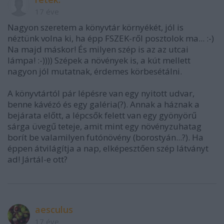
17 éve
Nagyon szeretem a könyvtár környékét, jól is
néztünk volna ki, ha épp FSZEK-ről posztolok ma... :-)
Na majd máskor! És milyen szép is az az utcai
lámpa! :-)))) Szépek a növények is, a kút mellett
nagyon jól mutatnak, érdemes körbesétálni.
A könyvtártól pár lépésre van egy nyitott udvar,
benne kávézó és egy galéria(?). Annak a háznak a
bejárata előtt, a lépcsők felett van egy gyönyörű
sárga üvegű teteje, amit mint egy növényzuhatag
borít be valamilyen futónövény (borostyán...?). Ha
éppen átvilágítja a nap, elképesztően szép látványt
ad! Jártál-e ott?
aesculus
17 éve