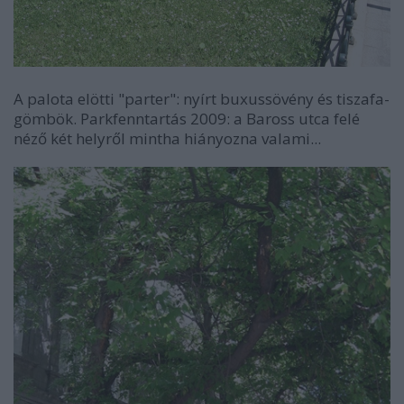
A palota elötti "parter": nyírt buxussövény és tiszafa-
gömbök. Parkfenntartás 2009: a Baross utca felé
néző két helyről mintha hiányozna valami...