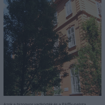
Azok a bizonyos vadkörték és a Pálffy-palota.