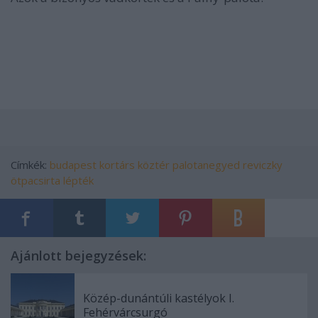
Címkék:
budapest
kortárs
köztér
palotanegyed
reviczky
ötpacsirta
lépték
Ajánlott bejegyzések:
Közép-dunántúli kastélyok I.
Fehérvárcsurgó