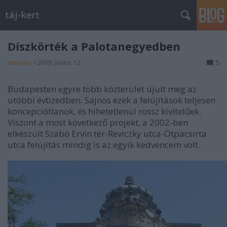
táj-kert
Díszkörték a Palotanegyedben
aesculus
•
2009. június 12.
5
Budapesten egyre több közterület újult meg az
utóbbi évtizedben. Sajnos ezek a felújítások teljesen
koncepciótlanok, és hihetetlenül rossz kivitelűek.
Viszont a most következő projekt, a 2002-ben
elkészült Szabó Ervin tér-Reviczky utca-Ötpacsirta
utca felújítás mindig is az egyik kedvencem volt.