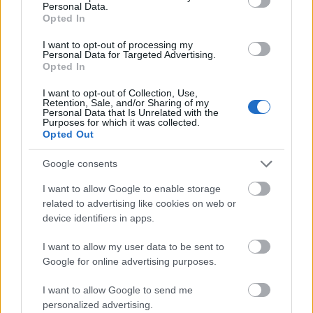
Personal Data.
Opted In
I want to opt-out of processing my
Personal Data for Targeted Advertising.
Opted In
I want to opt-out of Collection, Use,
Retention, Sale, and/or Sharing of my
Personal Data that Is Unrelated with the
Purposes for which it was collected.
Opted Out
Szép anyagok: a parkolósávban bazalt nagykockakő,
a járdán szürkegánit, a borbolyák körül gránit
Google consents
kiskockakő (az úttesten bazalt kiskockakő). Egészen
I want to allow Google to enable storage
más hatású, mint a fagyiszínű műkövek...
related to advertising like cookies on web or
device identifiers in apps.
I want to allow my user data to be sent to
Google for online advertising purposes.
I want to allow Google to send me
personalized advertising.