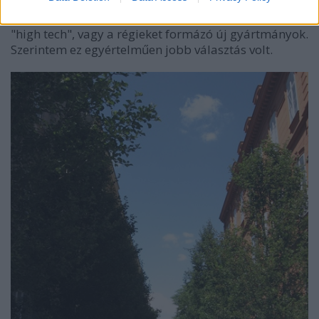
Általános vélemény, hogy történelmi környezetbe
kétfajta
világítótest illik: modern és formatervezett,
"high tech", vagy a régieket formázó új gyártmányok.
Szerintem ez egyértelműen jobb választás volt.