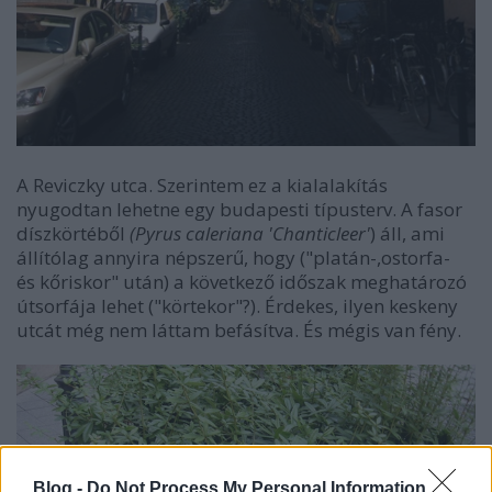
A Reviczky utca. Szerintem ez a kialalakítás
nyugodtan lehetne egy budapesti típusterv. A fasor
díszkörtéből
(Pyrus caleriana 'Chanticleer'
) áll, ami
állítólag annyira népszerű, hogy ("platán-,ostorfa-
és kőriskor" után) a következő időszak meghatározó
útsorfája lehet ("körtekor"?). Érdekes, ilyen keskeny
utcát még nem láttam befásítva. És mégis van fény.
Blog -
Do Not Process My Personal Information