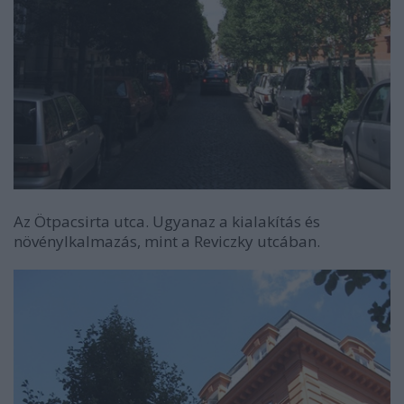
Az Ötpacsirta utca. Ugyanaz a kialakítás és
növénylkalmazás, mint a Reviczky utcában.