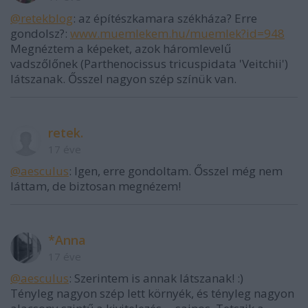
@retekblog
: az építészkamara székháza? Erre
gondolsz?:
www.muemlekem.hu/muemlek?id=948
Megnéztem a képeket, azok háromlevelű
vadszőlőnek (Parthenocissus tricuspidata 'Veitchii')
látszanak. Ősszel nagyon szép színük van.
retek.
17 éve
@aesculus
: Igen, erre gondoltam. Ősszel még nem
láttam, de biztosan megnézem!
*Anna
17 éve
@aesculus
: Szerintem is annak látszanak! :)
Tényleg nagyon szép lett környék, és tényleg nagyon