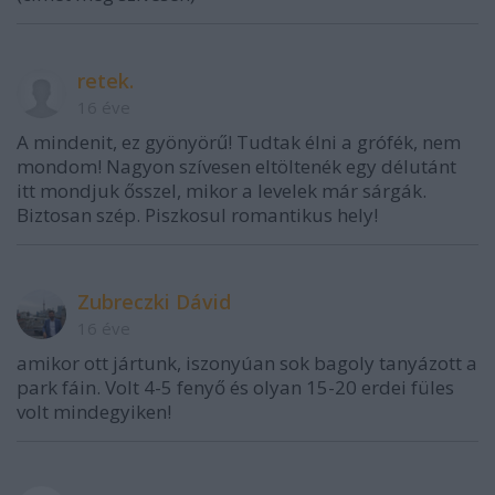
retek.
16 éve
A mindenit, ez gyönyörű! Tudtak élni a grófék, nem
mondom! Nagyon szívesen eltöltenék egy délutánt
itt mondjuk ősszel, mikor a levelek már sárgák.
Biztosan szép. Piszkosul romantikus hely!
Zubreczki Dávid
16 éve
amikor ott jártunk, iszonyúan sok bagoly tanyázott a
park fáin. Volt 4-5 fenyő és olyan 15-20 erdei füles
volt mindegyiken!