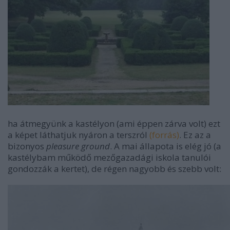
ha átmegyünk a kastélyon (ami éppen zárva volt) ezt
a képet láthatjuk nyáron a terszról
(forrás)
. Ez az a
bizonyos
pleasure ground
. A mai állapota is elég jó (a
kastélybam működő mezőgazadági iskola tanulói
gondozzák a kertet), de régen nagyobb és szebb volt: