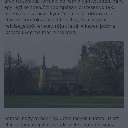
architektonikus formák, de nem olyan kötötten, mint
egy régi kertben. Színpompásak, díszesek voltak,
innen a forma neve. Ilyen "grundok" többnyire a
kiemelt homlokzatok előtt voltak, és a nappali
helyiségekből lehetett rájuk látni. A képen jobbra
látható üvegház már nincs meg.
Fontos, hogy minden épületre legyen kilátás. Itt ezt
elég szépen megvlósították, széles nyiladék végja