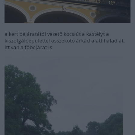
a kert bejáratától vezető kocsiút a kastélyt a
kiszolgálóépülettel összekötő árkád alatt halad át.
Itt van a főbejárat is.