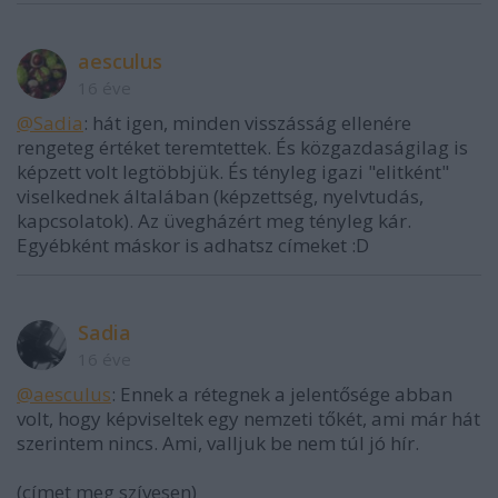
aesculus
16 éve
@Sadia
: hát igen, minden visszásság ellenére
rengeteg értéket teremtettek. És közgazdaságilag is
képzett volt legtöbbjük. És tényleg igazi "elitként"
viselkednek általában (képzettség, nyelvtudás,
kapcsolatok). Az üvegházért meg tényleg kár.
Egyébként máskor is adhatsz címeket :D
Sadia
16 éve
@aesculus
: Ennek a rétegnek a jelentősége abban
volt, hogy képviseltek egy nemzeti tőkét, ami már hát
szerintem nincs. Ami, valljuk be nem túl jó hír.
(címet meg szívesen)