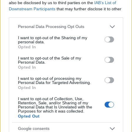
also be disclosed by us to third parties on the
IAB’s List of
Downstream Participants
that may further disclose it to other
third parties.
Please note that this website/app uses one or more Google
Personal Data Processing Opt Outs
services and may gather and store information including but
not limited to your visit or usage behaviour. You may click to
I want to opt-out of the Sharing of my
personal data.
grant or deny consent to Google and its third-party tags to
Opted In
use your data for below specified purposes in below Google
consent section.
I want to opt-out of the Sale of my
Personal Data.
Opted In
I want to opt-out of processing my
Personal Data for Targeted Advertising.
Opted In
I want to opt-out of Collection, Use,
Retention, Sale, and/or Sharing of my
Personal Data that Is Unrelated with the
Purposes for which it was collected.
Opted Out
Google consents