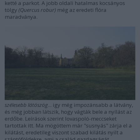
ketté a parkot. A jobb oldali hatalmas kocsányos
tölgy
(Quercus robur)
még az eredeti flóra
maradványa.
szélesebb látószög
... igy még impozánsabb a látvány,
és még jobban látszik, hogy vágták bele a nyílást az
erdőbe. Leírások szerint lovaspoló-meccseket
tartottak itt. Ma mögöttem már "susnyás" zárja el a
kilátást, eredetileg viszont szabad kilátás nyilt a
szántóföldekre, ami a család gazdagságát