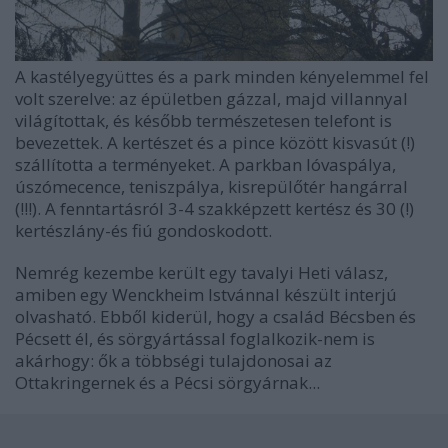
A kastélyegyüttes és a park minden kényelemmel fel
volt szerelve: az épületben gázzal, majd villannyal
világítottak, és később természetesen telefont is
bevezettek. A kertészet és a pince között kisvasút (!)
szállította a terményeket. A parkban lóvaspálya,
úszómecence, teniszpálya, kisrepülőtér hangárral
(!!!). A fenntartásról 3-4 szakképzett kertész és 30 (!)
kertészlány-és fiú gondoskodott.
Nemrég kezembe került egy tavalyi Heti válasz,
amiben egy Wenckheim Istvánnal készült interjú
olvasható. Ebből kiderül, hogy a család Bécsben és
Pécsett él, és sörgyártással foglalkozik-nem is
akárhogy: ők a többségi tulajdonosai az
Ottakringernek és a Pécsi sörgyárnak...