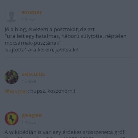
esomar
15 éve
Jó a blog, élvezem a posztokat, de ezt
"ura lett egy hatalmas, háború súlytotta, néptelen
mocsárnak-pusztának"
'sújtotta'-ára kérem, javítsa ki!
aesculus
15 éve
@esomar
: hupsz, köszönöm:)
geegee
14 éve
A wikipédián is van egy érdekes szösszenet:a gróf,