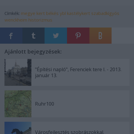
Címkék:
megye
kert
békés
ybl
kastélykert
szabadkígyós
wenckheim
historizmus
Ajánlott bejegyzések:
"Építési napló", Ferenciek tere I. - 2013.
január 13.
Ruhr100
Városfejlesztés szobrászokkal.