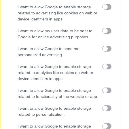
I want to allow Google to enable storage
related to advertising like cookies on web or
device identifiers in apps.
I want to allow my user data to be sent to
Google for online advertising purposes.
I want to allow Google to send me
personalized advertising.
I want to allow Google to enable storage
related to analytics like cookies on web or
A tó szűkületén átvezető öntöttvas híd, háttérben az
device identifiers in apps.
árkád. A tóparton mocsárciprusok
(Taxodium
distichum)
serege szegélyezi. Ennek a fának vannak a
I want to allow Google to enable storage
jellegzetes légzőgyökerei.
related to functionality of the website or app.
I want to allow Google to enable storage
related to personalization.
I want to allow Google to enable storage