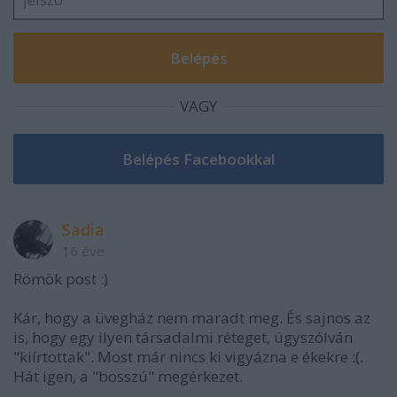
VAGY
Sadia
16 éve
Römök post :)
Kár, hogy a üvegház nem maradt meg. És sajnos az
is, hogy egy ilyen társadalmi réteget, úgyszólván
"kiírtottak". Most már nincs ki vigyázna e ékekre :(.
Hát igen, a "bosszú" megérkezet.