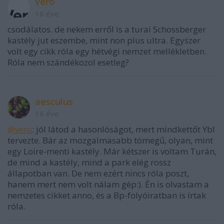
vero
16 éve
csodálatos. de nekem erről is a turai Schossberger
kastély jut eszembe, mint non plus ultra. Egyszer
volt egy cikk róla egy hétvégi nemzet mellékletben.
Róla nem szándékozol esetleg?
aesculus
16 éve
@vero
: jól látod a hasonlóságot, mert mindkettőt Ybl
tervezte. Bár az mozgalmasabb tömegű, olyan, mint
egy Loire-menti kastély. Már kétszer is voltam Turán,
de mind a kastély, mind a park elég rossz
állapotban van. De nem ezért nincs róla poszt,
hanem mert nem volt nálam gép:). Én is olvastam a
nemzetes cikket anno, és a Bp-folyóiratban is írtak
róla.