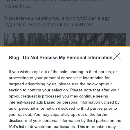
biztosította.
Visszatérve a kastélyhoz, a toronytól barla egy
izgalmas részét járhatjuk be a kertnek:
Blog -
Do Not Process My Personal Information
If you wish to opt-out of the sale, sharing to third parties, or
processing of your personal or sensitive information for
targeted advertising by us, please use the below opt-out
section to confirm your selection. Please note that after your
opt-out request is processed you may continue seeing
interest-based ads based on personal information utilized by
vajon miért kapta a falu a Kígyós nevet..? Az
us or personal information disclosed to third parties prior to
ismeretlen kertépítész meghagyta az egykori
your opt-out. You may separately opt-out of the further
mocsári vegetációt, és a mesterséges tóba terelte a
disclosure of your personal information by third parties on the
vizeket.
IAB’s list of downstream participants. This information may