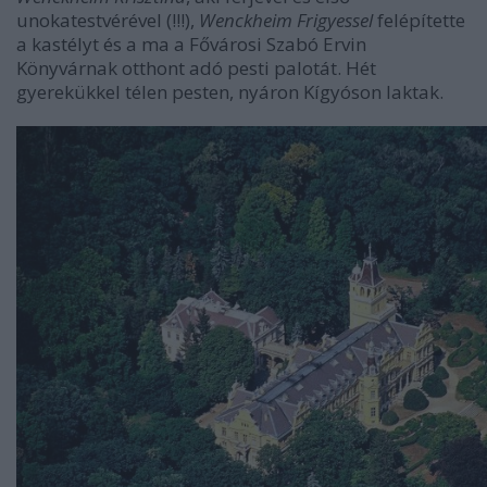
unokatestvérével (!!!),
Wenckheim Frigyessel
felépítette
a kastélyt és a ma a Fővárosi Szabó Ervin
Könyvárnak otthont adó pesti palotát. Hét
gyerekükkel télen pesten, nyáron Kígyóson laktak.