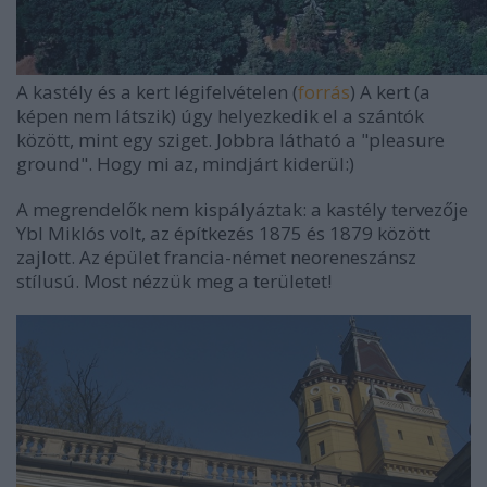
A kastély és a kert légifelvételen (
forrás
) A kert (a
képen nem látszik) úgy helyezkedik el a szántók
között, mint egy sziget. Jobbra látható a "pleasure
ground". Hogy mi az, mindjárt kiderül:)
A megrendelők nem kispályáztak: a kastély tervezője
Ybl Miklós volt, az építkezés 1875 és 1879 között
zajlott. Az épület francia-német neoreneszánsz
stílusú. Most nézzük meg a területet!