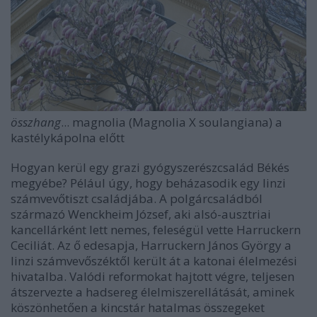
összhang
... magnolia (Magnolia X soulangiana) a
kastélykápolna előtt
Hogyan kerül egy grazi gyógyszerészcsalád Békés
megyébe? Pélául úgy, hogy beházasodik egy linzi
számvevőtiszt családjába. A polgárcsaládból
származó Wenckheim József, aki alsó-ausztriai
kancellárként lett nemes, feleségül vette Harruckern
Ceciliát. Az ő edesapja, Harruckern János György a
linzi számvevőszéktől került át a katonai élelmezési
hivatalba. Valódi reformokat hajtott végre, teljesen
átszervezte a hadsereg élelmiszerellátását, aminek
köszönhetően a kincstár hatalmas összegeket