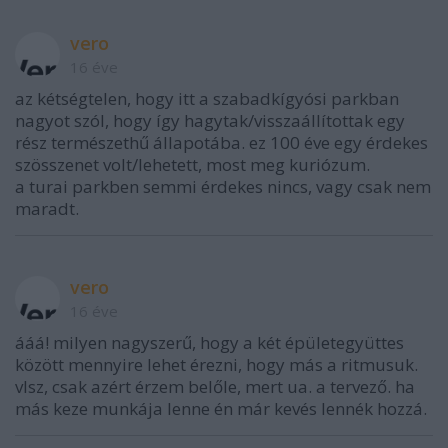
vero
16 éve
az kétségtelen, hogy itt a szabadkígyósi parkban
nagyot szól, hogy így hagytak/visszaállítottak egy
rész természethű állapotába. ez 100 éve egy érdekes
szösszenet volt/lehetett, most meg kuriózum.
a turai parkben semmi érdekes nincs, vagy csak nem
maradt.
vero
16 éve
ááá! milyen nagyszerű, hogy a két épületegyüttes
között mennyire lehet érezni, hogy más a ritmusuk.
vlsz, csak azért érzem belőle, mert ua. a tervező. ha
más keze munkája lenne én már kevés lennék hozzá.