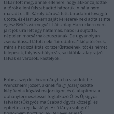
takarított meg, annak ellenére, hogy akkor zajlottak
a török elleni felszabadító háborúk. A hála nem
maradt el: III. Károly báróvá tett, birodalmi lovaggá
ütötte, és-Harruckern saját kérésére!-neki adta szinte
egész Békés vármegyét. Látszólag Harruckern nem
járt jól: ura lett egy hatalmas, háború sújtotta,
néptelen mocsárnak-pusztának. De ugyanolyan
zsenialitással látott neki "birodalma" kiépítésének,
mint a hadiszállítás korszerűsítésének: tót és német
telepesek, folyószabályozás, sakktábla-alaprajzú
falvak és városok, kastélyok...
Ebbe a szép kis hozományba házasodott be
Wenckheim József, akinek fia
ifj. József
kezdte
kiépíteni a kígyósi majorságot, és ő alapította a
dohánytermesztéssel foglalkozó Ó-és Újkígyós
falvakat (Ókígyós ma Szabadkígyós község), és
építette a régi kastélyt. Az ő lánya volt gróf
Wenckheim Krisztina
, aki férjével és első