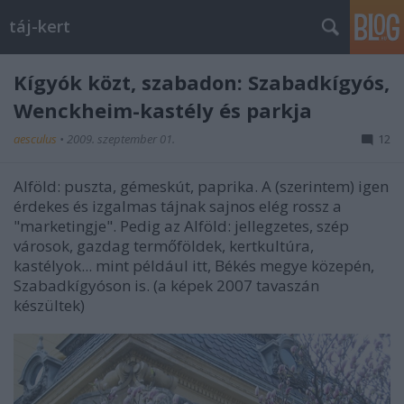
táj-kert
Kígyók közt, szabadon: Szabadkígyós,
Wenckheim-kastély és parkja
aesculus
•
2009. szeptember 01.
12
Alföld: puszta, gémeskút, paprika. A (szerintem) igen
érdekes és izgalmas tájnak sajnos elég rossz a
"marketingje". Pedig az Alföld: jellegzetes, szép
városok, gazdag termőföldek, kertkultúra,
kastélyok... mint például itt, Békés megye közepén,
Szabadkígyóson is. (a képek 2007 tavaszán
készültek)