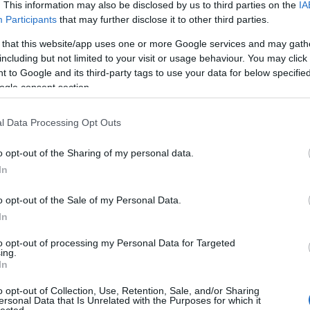
. This information may also be disclosed by us to third parties on the
IA
Participants
that may further disclose it to other third parties.
 that this website/app uses one or more Google services and may gath
including but not limited to your visit or usage behaviour. You may click 
 to Google and its third-party tags to use your data for below specifi
A tér burkolati terve.
forrás
ogle consent section.
lt térről indulva járjuk be, hogy rálássunk a Bazilikára.
l Data Processing Opt Outs
o opt-out of the Sharing of my personal data.
In
o opt-out of the Sale of my Personal Data.
In
to opt-out of processing my Personal Data for Targeted
ing.
In
o opt-out of Collection, Use, Retention, Sale, and/or Sharing
ersonal Data that Is Unrelated with the Purposes for which it
lected.