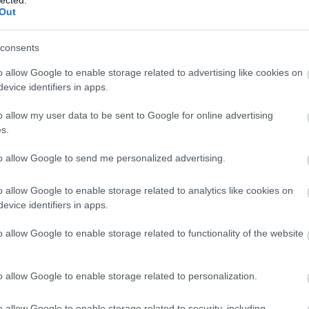
Out
consents
o allow Google to enable storage related to advertising like cookies on
evice identifiers in apps.
o allow my user data to be sent to Google for online advertising
s.
to allow Google to send me personalized advertising.
o allow Google to enable storage related to analytics like cookies on
evice identifiers in apps.
o allow Google to enable storage related to functionality of the website
dapestiben nem tudatosult, hogy ez az utca így néz ki. Nagyon jó
z a fasorral és a lámpákkal, kár, hogy a századfordulós házak eltérő
o allow Google to enable storage related to personalization.
o allow Google to enable storage related to security, including