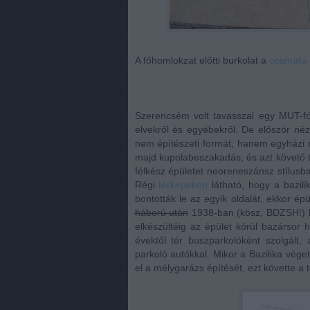
A főhomlokzat előtti burkolat a
cosmata-
Szerencsém volt tavasszal egy MUT-fó
elvekről és egyébekről. De először néz
nem építészeti formát, hanem egyházi ra
majd kupolabeszakadás, és azt követő tö
félkész épületet neoreneszánsz stílusba
Régi
térképeken
látható, hogy a bazilik
bontották le az egyik oldalát, ekkor épü
háború után
1938-ban (kösz, BDZSH!) bon
elkészültéig az épület körül bazársor h
évektől tér buszparkolóként szolgált,
parkoló autókkal. Mikor a Bazilika vége
el a mélygarázs építését, ezt követte a 