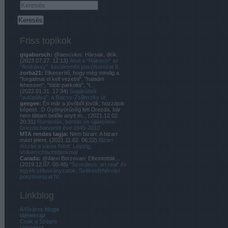
Friss topikok
gigabursch:
@aesculus: Hársak, diók.
(
2023.07.27. 12:13
)
Ahol a "Rákóczi" az
"Andrássy": kecskeméti posztsorozat II.
zorba21:
Elkeserítő, hogy még mindig a
"forgalmat el kell vezetni", "haladni
lehessen", "több parkolót", "t...
(
2022.01.31. 17:34
)
Sugárútból
"autópálya": a Bajcsy-Zsilinszky út
geegee:
Én már a jövőből jövök, hozzátok
képest. :D Gyönyörűség lett Drezda, bár
nem láttam belőle anyit m...
(
2021.12.02.
20:31
)
Rombolás, bontás és újjáépítés-
Drezda hatvanöt éve 1945-2010
MTA rendes tagja:
Nem bizarr. A bizarr
mást jelent.
(
2021.11.02. 06:22
)
Bizarr
díszlet a város fölött: Leipzig,
Völkerschlachtdenkmal
Carada:
@Alexi Borzovan: Elbontották...
(
2019.12.07. 05:48
)
"Szocdeco, art real" és
egyéb stílusirányzatok. Székesfehérvári
posztsorozat IV.
Linkblog
A főváros blogja
tájlélekrajz
Csak a Szépre
Urbanista