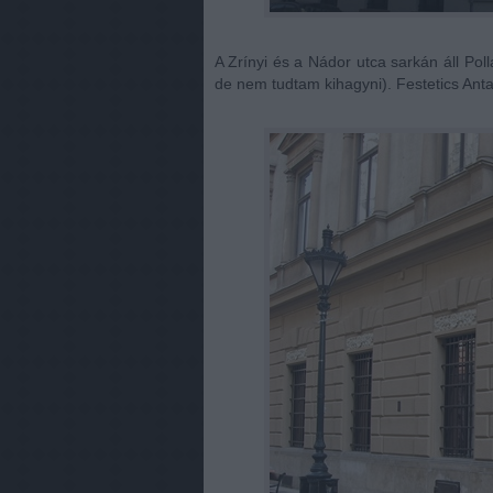
A Zrínyi és a Nádor utca sarkán áll Po
de nem tudtam kihagyni). Festetics Antal