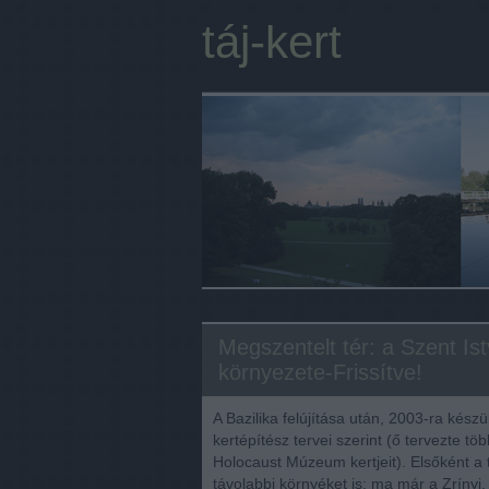
táj-kert
Megszentelt tér: a Szent Ist
környezete-Frissítve!
A Bazilika felújítása után, 2003-ra kés
kertépítész tervei szerint (ő tervezte t
Holocaust Múzeum kertjeit). Elsőként a t
távolabbi környéket is: ma már a Zrínyi