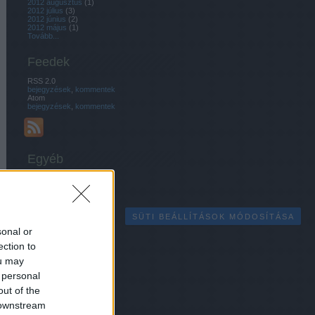
2012 augusztus
(
1
)
2012 július
(
3
)
2012 június
(
2
)
2012 május
(
1
)
Tovább
...
Feedek
RSS 2.0
bejegyzések
,
kommentek
Atom
bejegyzések
,
kommentek
Egyéb
SÜTI BEÁLLÍTÁSOK MÓDOSÍTÁSA
sonal or
ection to
ou may
 personal
out of the
 downstream