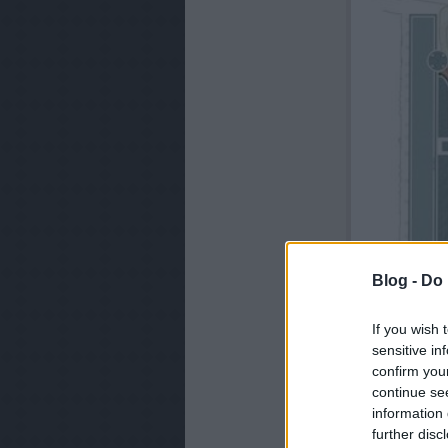
Blog -
Do 
If you wish 
sensitive in
confirm you
continue se
information 
further disc