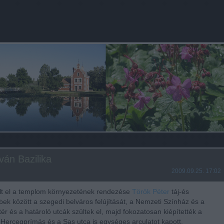
ván Bazilika
2009.09.25. 17:02
zült el a templom környezetének rendezése
Török Péter
táj-és
öbbek között a szegedi belváros felújítását, a Nemzeti Színház és a
ér és a határoló utcák szültek el, majd fokozatosan kiépítették a
, Hercegprímás és a Sas utca is egységes arculatot kapott.