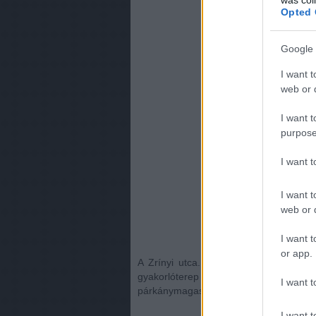
Opted 
Google 
I want t
web or d
I want t
purpose
I want 
I want t
web or d
I want t
or app.
A Zrínyi utca. Szerintem még sok bu
gyakorlóterep a perspektíva tanulásáho
I want t
párkánymagasságúak.
I want t