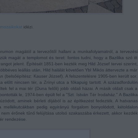
mozaikokat
idézi.
rumon magától a tervezőtől hallani a munkafolyamatról, a tervezési
zük magát a templomot és teret: fontos tudni, hogy a Bazilika szó itt
ngot jelent. Építését 1851-ben kezték meg Hild József tervei szerint,
bbéves leállás után, Hild halálát követően Ybl Mikós áttervezte a már
n (belsőépítész: Kauser József). A felszentelésre 1905-ben került sor.
a előtt nincsen tér, a Zrínyi utca a főkapuig tartott. A századfordulón
ltek fel a mai tér (Duna felőli) jobb oldali házai. A másik oldalt csak a
tották le, 1974-ben épült fel a "Szt. István Tér Irodaház." A Bazilika
úzódott, aminek bérleti díjából is az építkezést fedezték. A hatvanas
 a mellékutcákban pedig egyirányú forgalom bonyolódott, kétoldalon
t nem érőnek tűnő felújítása utolsó szakaszába érkezett, akkor kezdék
tér rendezése.