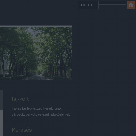
táj-kert
Táj-és kertépítészet: kertek, tájak,
városok, parkok, és ezek alkotóelemei.
Keresés