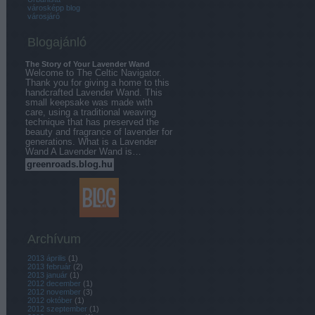
városképp blog
városjáró
Blogajánló
The Story of Your Lavender Wand
Welcome to The Celtic Navigator.
Thank you for giving a home to this
handcrafted Lavender Wand. This
small keepsake was made with
care, using a traditional weaving
technique that has preserved the
beauty and fragrance of lavender for
generations. What is a Lavender
Wand A Lavender Wand is…
greenroads.blog.hu
Archívum
2013 április
(
1
)
2013 február
(
2
)
2013 január
(
1
)
2012 december
(
1
)
2012 november
(
3
)
2012 október
(
1
)
2012 szeptember
(
1
)