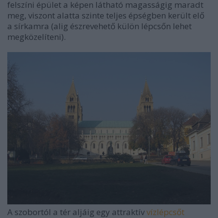
felszíni épület a képen látható magasságig maradt
meg, viszont alatta szinte teljes épségben került elő
a sírkamra (alig észrevehető külön lépcsőn lehet
megközelíteni).
A szobortól a tér aljáig egy attraktív
vízlépcsőt