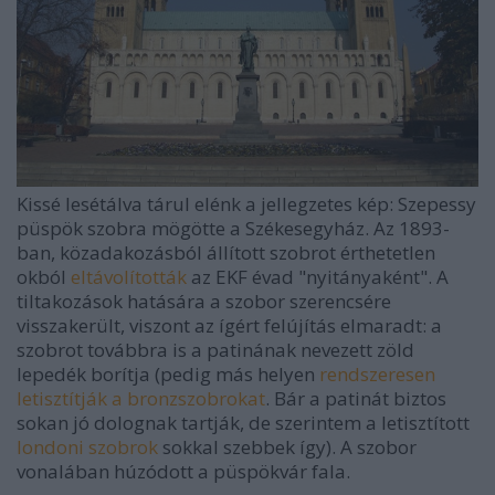
Kissé lesétálva tárul elénk a jellegzetes kép: Szepessy
püspök szobra mögötte a Székesegyház. Az 1893-
ban, közadakozásból állított szobrot érthetetlen
okból
eltávolították
az EKF évad "nyitányaként". A
tiltakozások hatására a szobor szerencsére
visszakerült, viszont az ígért felújítás elmaradt: a
szobrot továbbra is a patinának nevezett zöld
lepedék borítja (pedig más helyen
rendszeresen
letisztítják a bronzszobrokat
. Bár a patinát biztos
sokan jó dolognak tartják, de szerintem a letisztított
londoni szobrok
sokkal szebbek így). A szobor
vonalában húzódott a püspökvár fala.