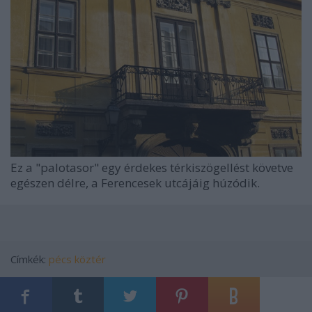
Ez a "palotasor" egy érdekes térkiszögellést követve
egészen délre, a Ferencesek utcájáig húzódik.
Címkék:
pécs
köztér