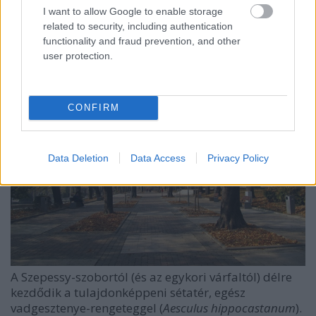
novemberi reggelen csak a szoborig és a
I want to allow Google to enable storage
Zárdatemplomig lehetett ellátni.
related to security, including authentication
functionality and fraud prevention, and other
user protection.
CONFIRM
Data Deletion
Data Access
Privacy Policy
A Szepessy-szobortól (és az egykori várfaltól) délre
kezdődik a tulajdonképpeni sétatér, egész
vadgesztenye-rengeteggel (
Aesculus hippocastanum
).