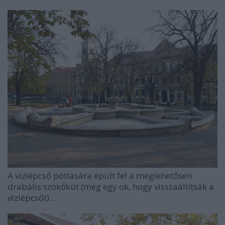
A vízlépcső pótlására épült fel a meglehetősen
drabális szökőkút (még egy ok, hogy visszaállítsák a
vízlépcsőt)...