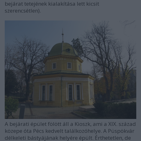
bejárat tetejének kialakítása lett kicsit
szerencsétlen).
A bejárati épület fölött áll a Kioszk, ami a XIX. század
közepe óta Pécs kedvelt találkozóhelye. A Püspökvár
délkeleti bástyájának helyére épült. Érthetetlen, de