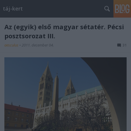
táj-kert
Az (egyik) első magyar sétatér. Pécsi
posztsorozat III.
aesculus
•
2011. december 04.
31