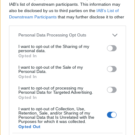
a tornyok formája és elrendezése a képen látható
IAB’s list of downstream participants. This information may
speyeri székesegyházat mintázza, de a mennyezet
also be disclosed by us to third parties on the
IAB’s List of
előképe a hildesheimi Szent Mihály templom volt (az
Downstream Participants
that may further disclose it to other
eredeti templom természetesen szintén ezek
third parties.
mintájára épült). Kép
forrása
.
Please note that this website/app uses one or more Google
Personal Data Processing Opt Outs
services and may gather and store information including but
not limited to your visit or usage behaviour. You may click to
I want to opt-out of the Sharing of my
personal data.
grant or deny consent to Google and its third-party tags to
Opted In
use your data for below specified purposes in below Google
consent section.
I want to opt-out of the Sale of my
Personal Data.
Opted In
I want to opt-out of processing my
Personal Data for Targeted Advertising.
Opted In
I want to opt-out of Collection, Use,
Retention, Sale, and/or Sharing of my
Personal Data that Is Unrelated with the
Purposes for which it was collected.
Opted Out