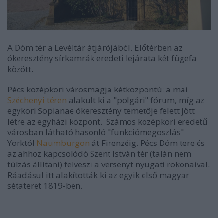
A Dóm tér a Levéltár átjárójából. Előtérben az
ókeresztény sírkamrák eredeti lejárata két fügefa
között.
Pécs középkori városmagja kétközpontú: a mai
Széchenyi téren
alakult ki a "polgári" fórum, míg az
egykori Sopianae ókeresztény temetője felett jött
létre az egyházi központ. Számos középkori eredetű
városban látható hasonló "funkciómegoszlás"
Yorktól
Naumburgon
át Firenzéig. Pécs Dóm tere és
az ahhoz kapcsolódó Szent István tér (talán nem
túlzás állítani) felveszi a versenyt nyugati rokonaival.
Ráadásul itt alakították ki az egyik első magyar
sétateret 1819-ben.