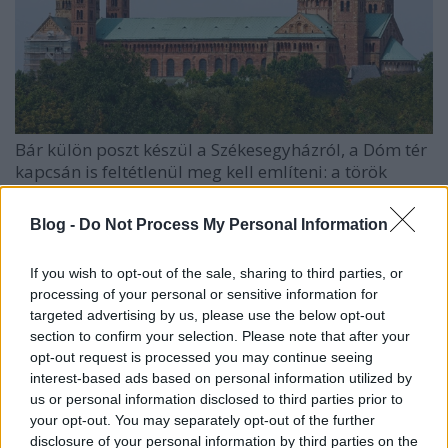
Bár külön poszt készül a Székesegyházról, a Dóm tér
kapcsán is feltétlenül meg kell említeni: a török
időkben dzsámivá alakított épületet a XVIII.
században csupán toldozgatták (és foltozgatták).
Blog -
Do Not Process My Personal Information
1805-re olyan rossz állapotba került, hogy Pollack
Mihály tervei szerint kulissza-támasztófalakat kellett
If you wish to opt-out of the sale, sharing to third parties, or
köré építeni (ez látható a második képen). Ez a
processing of your personal or sensitive information for
falrendszer természeténél fogva hamar felújításra
targeted advertising by us, please use the below opt-out
szorult, ekkor úgy döntöttek, hogy a Milleniumra
section to confirm your selection. Please note that after your
teljesen átépítik a templomot: Friedrich von Schmidt
opt-out request is processed you may continue seeing
szinte az alapokig lebontotta a falakat, majd
interest-based ads based on personal information utilized by
felépítette a ma látható épületet, tulajdonképpen
us or personal information disclosed to third parties prior to
egy ideális románkori állapot szerint. A mintát a
your opt-out. You may separately opt-out of the further
német és észak-olasz székesegyházak szolgáltatták,
disclosure of your personal information by third parties on the