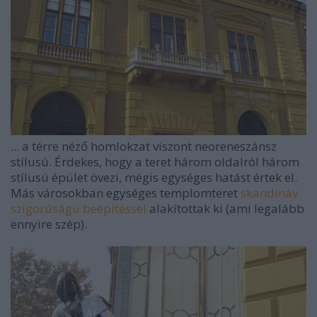
... a térre néző homlokzat viszont neoreneszánsz
stílusú. Érdekes, hogy a teret három oldalról három
stílusú épület övezi, mégis egységes hatást értek el.
Más városokban egységes templomteret
skandináv
szigorúságú beépítéssel
alakítottak ki (ami legalább
ennyire szép).