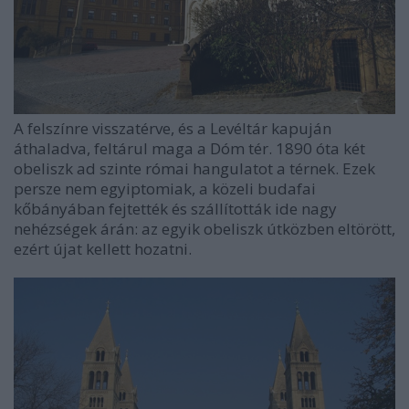
A felszínre visszatérve, és a Levéltár kapuján
áthaladva, feltárul maga a Dóm tér. 1890 óta két
obeliszk ad szinte római hangulatot a térnek. Ezek
persze nem egyiptomiak, a közeli budafai
kőbányában fejtették és szállították ide nagy
nehézségek árán: az egyik obeliszk útközben eltörött,
ezért újat kellett hozatni.