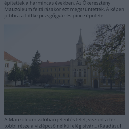
építettek a harmincas években. Az Ókeresztény
Mauzóleum feltárásakor ezt megszüntették. A képen
jobbra a Littke pezsgőgyár és pince épülete.
A Mauzóleum valóban jelentős lelet, viszont a tér
többi része a vízlépcső nélkül elég sivár... (Ráadásul