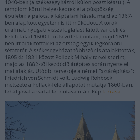
1040-ben (a székesegyházról külön poszt készül). A
templom körül helyezkedtek el a püspökség
épületei: a palota, a káptalani házak, majd az 1367-
ben alapított egyetem is itt működött. A török
uralmat, nyugati visszafoglalást látott vár déli és
keleti falait 1800-ban kezdték bontani, majd 1819-
ben itt alakították ki az ország egyik legkorábbi
sétaterét. A székesegyházat többször is átalakították,
1805 és 1831 között Pollack Mihály tervei szerint,
majd az 1882-től kezdődő átépítés során nyerte el
mai alakját. Utóbbi tervezője a német "sztárépítész":
Friedrich von Schmidt volt. Ludwig Rohbock
metszete a Pollack-féle állapotot mutatja 1860-ban,
tehát jóval a várfal lebontása után. Kép
forrása
.