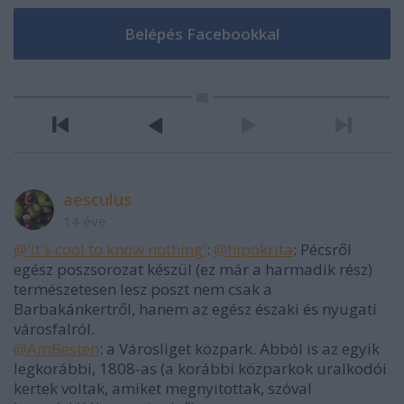
aesculus
14 éve
@'it's cool to know nothing'
:
@hipokrita
: Pécsről
egész poszsorozat készül (ez már a harmadik rész)
természetesen lesz poszt nem csak a
Barbakánkertről, hanem az egész északi és nyugati
városfalról.
@AmBesten
: a Városliget közpark. Abból is az egyik
legkorábbi, 1808-as (a korábbi közparkok uralkodói
kertek voltak, amiket megnyitottak, szóval