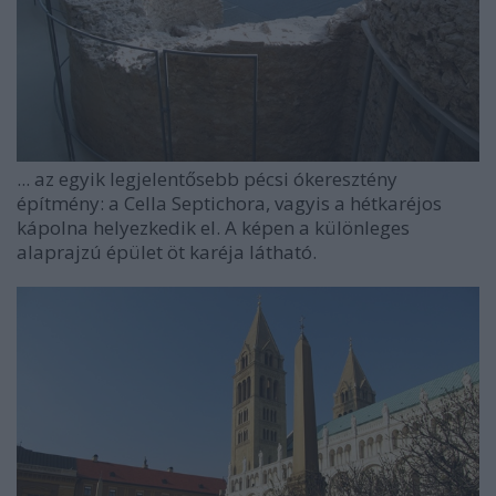
... az egyik legjelentősebb pécsi ókeresztény
építmény: a Cella Septichora, vagyis a hétkaréjos
kápolna helyezkedik el. A képen a különleges
alaprajzú épület öt karéja látható.