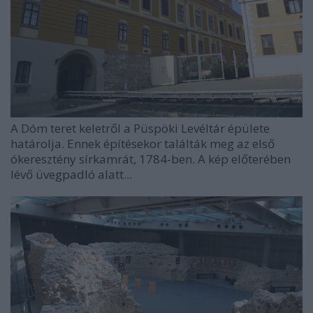
A Dóm teret keletről a Püspöki Levéltár épülete
határolja. Ennek építésekor találták meg az első
ókeresztény sírkamrát, 1784-ben. A kép előterében
lévő üvegpadló alatt...