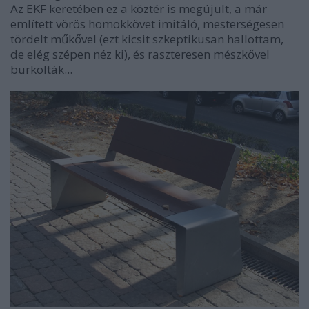
Az EKF keretében ez a köztér is megújult, a már
említett vörös homokkövet imitáló, mesterségesen
tördelt műkővel (ezt kicsit szkeptikusan hallottam,
de elég szépen néz ki), és raszteresen mészkővel
burkolták...