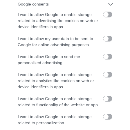
A Székesegyház (mármint a pécsi) és a Szepessy
Google consents
szobor közötti térrészen még megvan az eredeti
I want to allow Google to enable storage
vörös homokkő burkolat.
related to advertising like cookies on web or
device identifiers in apps.
I want to allow my user data to be sent to
Google for online advertising purposes.
I want to allow Google to send me
personalized advertising.
I want to allow Google to enable storage
related to analytics like cookies on web or
device identifiers in apps.
I want to allow Google to enable storage
related to functionality of the website or app.
I want to allow Google to enable storage
A déli homlokzat elől tiszta időben a szemközti
related to personalization.
dombon lévő lakótelep is látszik, de ezen a