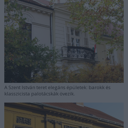
A Szent István teret elegáns épületek: barokk és
klasszicista palotácskák övezik.