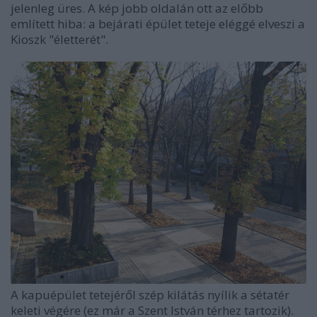
jelenleg üres. A kép jobb oldalán ott az előbb
említett hiba: a bejárati épület teteje eléggé elveszi a
Kioszk "életterét".
A kapuépület tetejéről szép kilátás nyílik a sétatér
keleti végére (ez már a Szent István térhez tartozik).