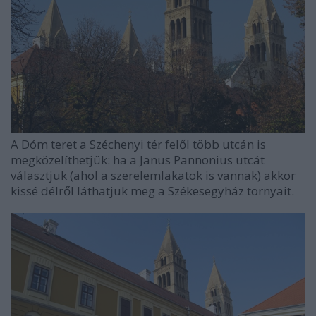
A Dóm teret a Széchenyi tér felől több utcán is
megközelíthetjük: ha a Janus Pannonius utcát
választjuk (ahol a szerelemlakatok is vannak) akkor
kissé délről láthatjuk meg a Székesegyház tornyait.