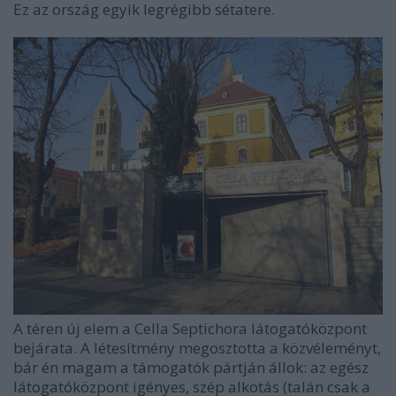
Ez az ország egyik legrégibb sétatere.
A téren új elem a Cella Septichora látogatóközpont
bejárata. A létesítmény megosztotta a közvéleményt,
bár én magam a támogatók pártján állok: az egész
látogatóközpont igényes, szép alkotás (talán csak a