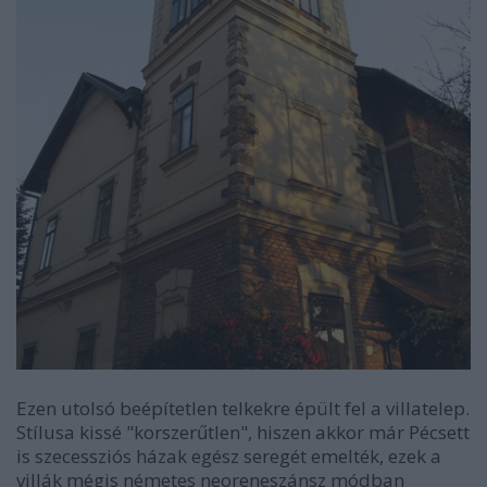
Ezen utolsó beépítetlen telkekre épült fel a villatelep.
Stílusa kissé "korszerűtlen", hiszen akkor már Pécsett
is szecessziós házak egész seregét emelték, ezek a
villák mégis németes neoreneszánsz módban