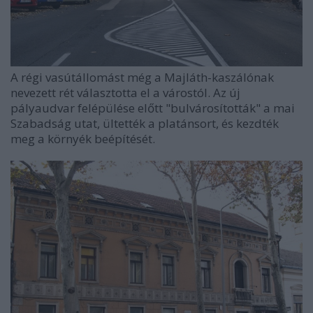
A régi vasútállomást még a Majláth-kaszálónak
nevezett rét választotta el a várostól. Az új
pályaudvar felépülése előtt "bulvárosították" a mai
Szabadság utat, ültették a platánsort, és kezdték
meg a környék beépítését.