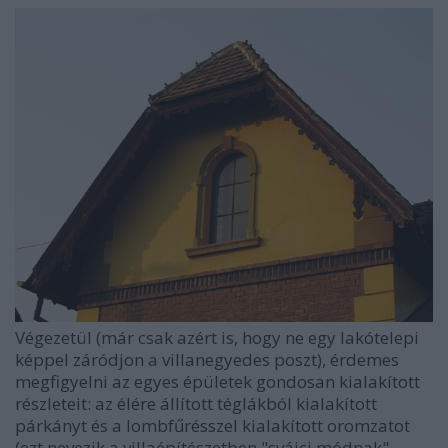
Végezetül (már csak azért is, hogy ne egy lakótelepi
képpel záródjon a villanegyedes poszt), érdemes
megfigyelni az egyes épületek gondosan kialakított
részleteit: az élére állított téglákból kialakított
párkányt és a lombfűrésszel kialakított oromzatot
(ezt nevezik a villaépítészetben "svájci módnak",