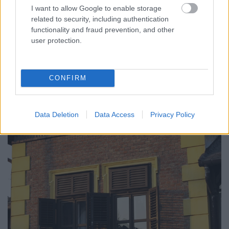
I want to allow Google to enable storage
related to security, including authentication
functionality and fraud prevention, and other
user protection.
Ha választani kéne, akkor talán ez a telep legszebb,
legarányosabb épülete. Szerencsére ez is jó, és az
CONFIRM
eredetihez hasonló állapotban van. A teraszok
beépítése-beüvegezése talán annyira nem is zavaró.
Data Deletion
Data Access
Privacy Policy