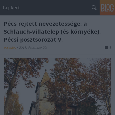
táj-kert
Pécs rejtett nevezetessége: a
Schlauch-villatelep (és környéke).
Pécsi posztsorozat V.
aesculus
•
2011. december 20.
8