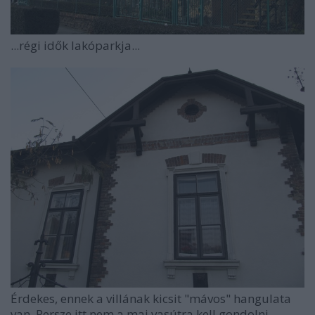
...régi idők lakóparkja...
Érdekes, ennek a villának kicsit "mávos" hangulata
van. Persze itt nem a mai vasútra kell gondolni,