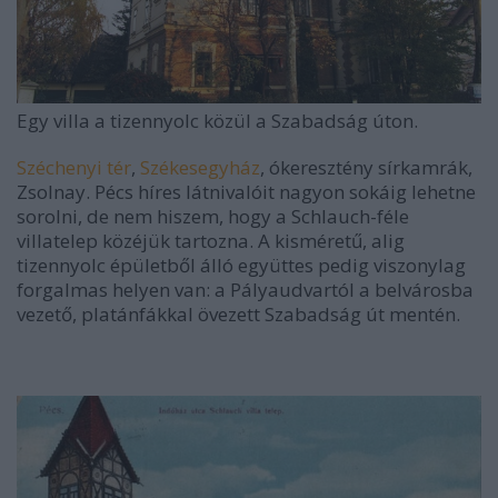
Egy villa a tizennyolc közül a Szabadság úton.
Széchenyi tér
,
Székesegyház
, ókeresztény sírkamrák,
Zsolnay. Pécs híres látnivalóit nagyon sokáig lehetne
sorolni, de nem hiszem, hogy a Schlauch-féle
villatelep közéjük tartozna. A kisméretű, alig
tizennyolc épületből álló együttes pedig viszonylag
forgalmas helyen van: a Pályaudvartól a belvárosba
vezető, platánfákkal övezett Szabadság út mentén.