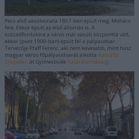
Pécs első vasútvonala 1857-ben épült meg, Mohács
felé. Ekkor épült az első állomás is. A
századfordulóra a város már vasúti központtá vált,
ekkor (pont 1900-ban) épült fel a pályaudvar.
Tervezője Pfaff Ferenc, aki nem kevesebb, mint húsz
magyar város főpályaudvarát alkotta
Kassától
Szegeden
át Gyimesbükk
határállomásáig
.