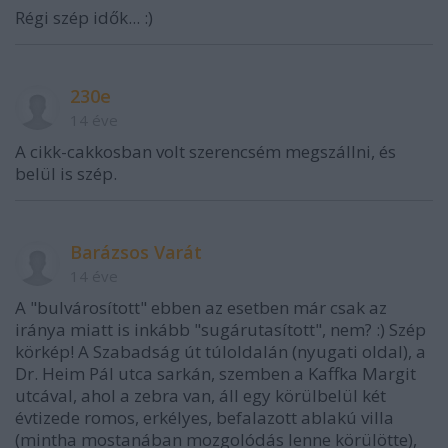
Régi szép idők... :)
230e
14 éve
A cikk-cakkosban volt szerencsém megszállni, és
belül is szép.
Barázsos Varát
14 éve
A "bulvárosított" ebben az esetben már csak az
iránya miatt is inkább "sugárutasított", nem? :) Szép
körkép! A Szabadság út túloldalán (nyugati oldal), a
Dr. Heim Pál utca sarkán, szemben a Kaffka Margit
utcával, ahol a zebra van, áll egy körülbelül két
évtizede romos, erkélyes, befalazott ablakú villa
(mintha mostanában mozgolódás lenne körülötte),