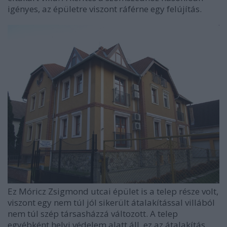
igényes, az épületre viszont ráférne egy felújítás.
Ez Móricz Zsigmond utcai épület is a telep része volt,
viszont egy nem túl jól sikerült átalakítással villából
nem túl szép társasházzá változott. A telep
egyébként helyi védelem alatt áll, ez az átalakítás