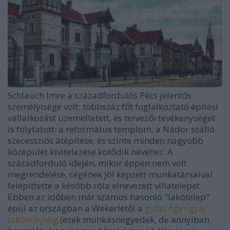
Schlauch Imre a századfordulós Pécs jelentős
személyisége volt: többszáz főt foglalkoztató építési
vállalkozást üzemeltetett, és tervezői tevékenységet
is folytatott: a református templom, a Nádor szálló
szecessziós átépítése, és szinte minden nagyobb
középület kivitelezése kötődik nevéhez. A
századforduló idején, mikor éppen nem volt
megrendelése, cégének jól képzett munkatársaival
felépíttette a később róla elnevezett villatelepet.
Ebben az időben már számos hasonló "lakótelep"
épül az országban a Wekerlétől a
győri Ágyúgyár
lakótelepéig
(ezek munkásnegyedek, de annyiban