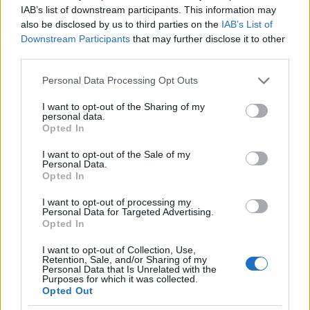
IAB’s list of downstream participants. This information may
eredeti állapotot fenntartva újították fel, csupán
also be disclosed by us to third parties on the
IAB’s List of
egy-két "tuningolás" történt: például a zöld ház
Downstream Participants
that may further disclose it to other
teraszára egy nem túl szép toldalék került.
third parties.
Please note that this website/app uses one or more Google
Personal Data Processing Opt Outs
services and may gather and store information including but
not limited to your visit or usage behaviour. You may click to
I want to opt-out of the Sharing of my
personal data.
grant or deny consent to Google and its third-party tags to
Opted In
use your data for below specified purposes in below Google
consent section.
I want to opt-out of the Sale of my
Personal Data.
Opted In
I want to opt-out of processing my
Personal Data for Targeted Advertising.
Opted In
I want to opt-out of Collection, Use,
Retention, Sale, and/or Sharing of my
Personal Data that Is Unrelated with the
Purposes for which it was collected.
Miután minden telepszerűen kialakított együttesben
Opted Out
egymáshoz igen hasonlító épületek állnak, amik