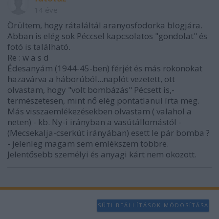
14 éve
Örültem, hogy rátaláltál aranyosfodorka blogjára.
Abban is elég sok Péccsel kapcsolatos "gondolat" és
fotó is található.
Re : w a s d
Édesanyám (1944-45-ben) férjét és más rokonokat
hazavárva a háborúból...naplót vezetett, ott
olvastam, hogy "volt bombázás" Pécsett is,-
természetesen, mint nő elég pontatlanul írta meg.
Más visszaemlékezésekben olvastam ( valahol a
neten) - kb. Ny-i irányban a vasútállomástól -
(Mecsekalja-cserkút irányában) esett le pár bomba ?
- jelenleg magam sem emlékszem többre.
Jelentősebb személyi és anyagi kárt nem okozott.
SÜTI BEÁLLÍTÁSOK MÓDOSÍTÁSA