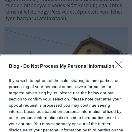
minden bizonnyal a védés előtt készült (legalábbis
remélni lehet, hogy Pécs védett épületeit nem lehet
ilyen barbárul átalakítani).
Blog -
Do Not Process My Personal Information
If you wish to opt-out of the sale, sharing to third parties, or
processing of your personal or sensitive information for
targeted advertising by us, please use the below opt-out
section to confirm your selection. Please note that after your
opt-out request is processed you may continue seeing
interest-based ads based on personal information utilized by
us or personal information disclosed to third parties prior to
Két földszintes villa a Szabadság úttal párhuzamos
your opt-out. You may separately opt-out of the further
disclosure of your personal information by third parties on the
Gizella utcában. Ezek az épületek szerencsére az