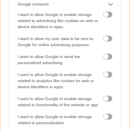
Google consents
gyakran típustervek alapján készülnek (ez az
egységes "telepszerű" megjelenés miatt is
I want to allow Google to enable storage
szükséges), gyakran alkalmaznak az építészek
related to advertising like cookies on web or
valami egyénit az egyes házakon, hogy azért ne
device identifiers in apps.
legyen unalmas az utcakép. Ilyen "extra" a két
torony mellett az egyik saroképület szép fából
I want to allow my user data to be sent to
készült tornyos verandája (persze a telep régen
Google for online advertising purposes.
sokkal egységesebb volt, hiszen a nyílászárók, a
színezés és persze az épületek állapota is egyforma
I want to allow Google to send me
volt).
personalized advertising.
I want to allow Google to enable storage
related to analytics like cookies on web or
device identifiers in apps.
I want to allow Google to enable storage
related to functionality of the website or app.
I want to allow Google to enable storage
related to personalization.