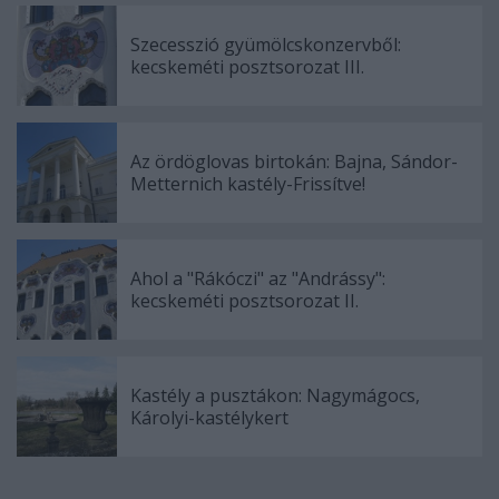
Szecesszió gyümölcskonzervből:
kecskeméti posztsorozat III.
Az ördöglovas birtokán: Bajna, Sándor-
Metternich kastély-Frissítve!
Ahol a "Rákóczi" az "Andrássy":
kecskeméti posztsorozat II.
Kastély a pusztákon: Nagymágocs,
Károlyi-kastélykert