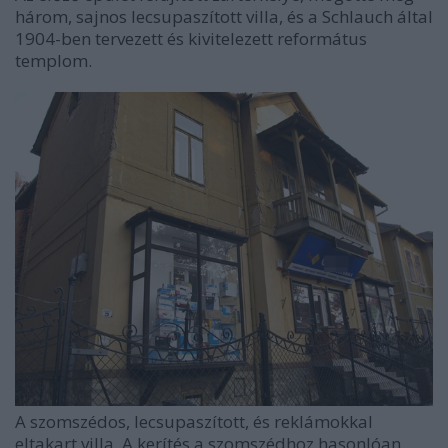
három, sajnos lecsupaszított villa, és a Schlauch által
1904-ben tervezett és kivitelezett református
templom.
A szomszédos, lecsupaszított, és reklámokkal
eltakart villa. A kerítés a szomszédhoz hasonlóan