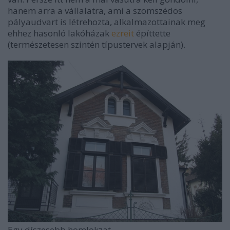
hanem arra a vállalatra, ami a szomszédos
pályaudvart is létrehozta, alkalmazottainak meg
ehhez hasonló lakóházak
ezreit
építtette
(természetesen szintén típustervek alapján).
Egy díszesebb homlokzat.