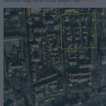
hasonlók, hogy kertes házak telepei). Kép
forrása
.