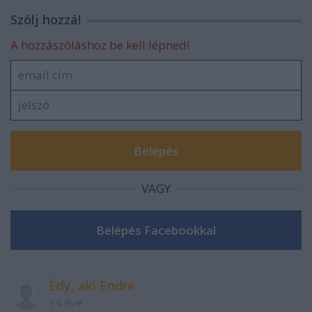
Szólj hozzá!
A hozzászóláshoz be kell lépned!
VAGY
Édy, aki Endre
14 éve