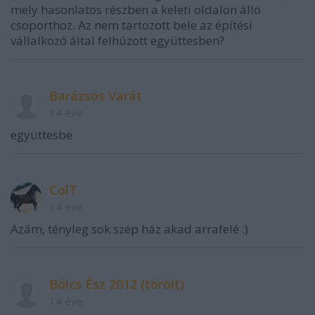
mely hasonlatos részben a keleti oldalon álló
csoporthoz. Az nem tartozott bele az építési
vállalkozó által felhúzott együttesben?
Barázsos Varát
14 éve
együttesbe
ColT
14 éve
Azám, tényleg sok szép ház akad arrafelé :)
Bölcs Ész 2012 (törölt)
14 éve