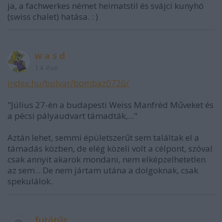
ja, a fachwerkes német heimatstil és svájci kunyhó
(swiss chalet) hatása. : )
w a s d
14 éve
index.hu/bulvar/bombaz0726/
"Július 27-én a budapesti Weiss Manfréd Műveket és
a pécsi pályaudvart támadták,..."
Aztán lehet, semmi épületszerűt sem találtak el a
támadás közben, de elég közeli volt a célpont, szóval
csak annyit akarok mondani, nem elképzelhetetlen
az sem... De nem jártam utána a dolgoknak, csak
spekulálok.
futótűz