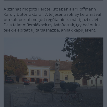
A színház mögötti Perczel utcában áll "Hoffmann
Károly bútorraktára". A teljesen Zsolnay kerámiával
burkolt portál mögött régóta nincs már igazi üzlet.
De a falat műemléknek nyilvánították, így beépült a
telekre épített új társasházba, annak kapujaként.