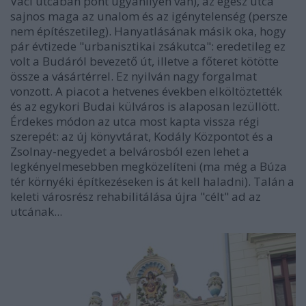
Váci utcában pont ugyanilyen van), az egész utca
sajnos maga az unalom és az igénytelenség (persze
nem építészetileg). Hanyatlásának másik oka, hogy
pár évtizede "urbanisztikai zsákutca": eredetileg ez
volt a Budáról bevezető út, illetve a főteret kötötte
össze a vásártérrel. Ez nyilván nagy forgalmat
vonzott. A piacot a hetvenes években elköltöztették
és az egykori Budai külváros is alaposan lezüllött.
Érdekes módon az utca most kapta vissza régi
szerepét: az új könyvtárat, Kodály Központot és a
Zsolnay-negyedet a belvárosból ezen lehet a
legkényelmesebben megközelíteni (ma még a Búza
tér környéki építkezéseken is át kell haladni). Talán a
keleti városrész rehabilitálása újra "célt" ad az
utcának...