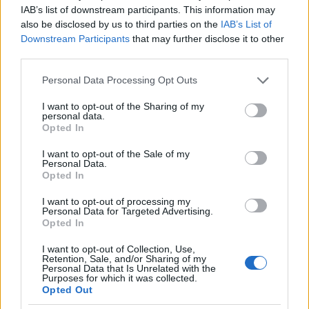
IAB’s list of downstream participants. This information may
also be disclosed by us to third parties on the
IAB’s List of
A város bevásárló-tengelye a Széchenyi téren
Downstream Participants
that may further disclose it to other
áthaladva a Király utcán folytatódik. Ez volt a város
third parties.
legelegánsabb utcája, itt épült fel a Millenium
Please note that this website/app uses one or more Google
tiszteletére a Nemzeti Színház is. A keskeny utcában
Personal Data Processing Opt Outs
services and may gather and store information including but
az épületet visszaugratva helyezték el, így egy kisebb
not limited to your visit or usage behaviour. You may click to
I want to opt-out of the Sharing of my
tér alakult ki. Korábban itt járt a villamos. Kép
personal data.
grant or deny consent to Google and its third-party tags to
forrása
.
Opted In
use your data for below specified purposes in below Google
consent section.
I want to opt-out of the Sale of my
Personal Data.
Opted In
I want to opt-out of processing my
Personal Data for Targeted Advertising.
Opted In
I want to opt-out of Collection, Use,
Retention, Sale, and/or Sharing of my
Personal Data that Is Unrelated with the
Purposes for which it was collected.
Opted Out