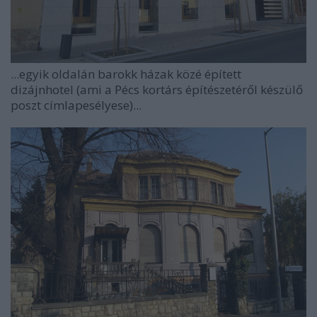
...egyik oldalán barokk házak közé épített
dizájnhotel (ami a Pécs kortárs építészetéről készülő
poszt címlapesélyese)...