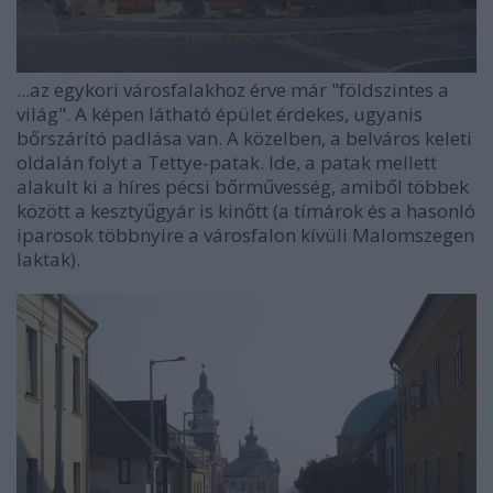
...az egykori városfalakhoz érve már "földszintes a
világ". A képen látható épület érdekes, ugyanis
bőrszárító padlása van. A közelben, a belváros keleti
oldalán folyt a Tettye-patak. Ide, a patak mellett
alakult ki a híres pécsi bőrművesség, amiből többek
között a kesztyűgyár is kinőtt (a tímárok és a hasonló
iparosok többnyire a városfalon kívüli Malomszegen
laktak).