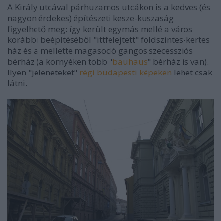
A Király utcával párhuzamos utcákon is a kedves (és
nagyon érdekes) építészeti kesze-kuszaság
figyelhető meg: így került egymás mellé a város
korábbi beépítéséből "ittfelejtett" földszintes-kertes
ház és a mellette magasodó gangos szecessziós
bérház (a környéken több "
bauhaus
" bérház is van).
Ilyen "jeleneteket"
régi budapesti képeken
lehet csak
látni.