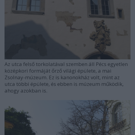
Az utca felső torkolatával szemben áll Pécs egyetlen
középkori formáját őrző világi épülete, a mai
Zsolnay-múzeum. Ez is kanonokház volt, mint az
utca többi épülete, és ebben is múzeum működik,
ahogy azokban is.