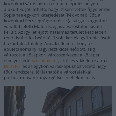
középkori város nem a római település helyén
alakult ki. Jól látható, hogy itt sem vették figyelembe
Sopianae egykori kiterjedését (kék vonal). Sőt, a
középkori Pécs legrégibb része (a sárga szaggatott
vonallal jelölt) Malomszeg is a városfalon kívülre
került. Az így létrejött, hatalmas terület kezdetben
rendkívül ritka beépítésű volt, kertek, gyümölcsösök
húzódtak a falakig. Annak ellenére, hogy az
épületállomány nagyrészt kicserélődött, alig
változott a középkori városszerkezet: a középen
elhelyezkedő
Széchenyi tér
, ettől északkeletre a mai
Dóm tér
, és az egykori városkapukhoz vezető négy
főút rendszere. Jól láthatók a városfalakkal
párhuzamosan kanyargó íves mellékutcák is.