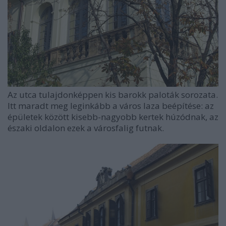
Az utca tulajdonképpen kis barokk paloták sorozata.
Itt maradt meg leginkább a város laza beépítése: az
épületek között kisebb-nagyobb kertek húzódnak, az
északi oldalon ezek a városfalig futnak.