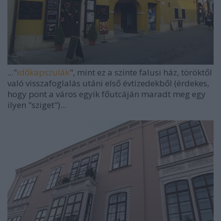
..."
időkapszulák
", mint ez a szinte falusi ház, töröktől
való visszafoglalás utáni első évtizedekből (érdekes,
hogy pont a város egyik főutcáján maradt meg egy
ilyen "sziget")...