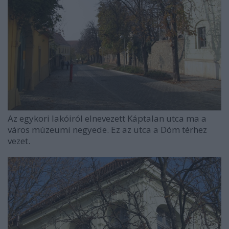
Az egykori lakóiról elnevezett Káptalan utca ma a
város múzeumi negyede. Ez az utca a Dóm térhez
vezet.