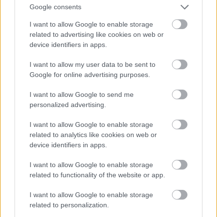
Google consents
I want to allow Google to enable storage
related to advertising like cookies on web or
device identifiers in apps.
Az utca főtér felőli torkolatánál több szálloda is
nyílt, például a "Grand Hotel Palatinus". A hatalmas
I want to allow my user data to be sent to
szecessziós épületben (a képen csak a fele látszik)
Google for online advertising purposes.
nagy színházterem is helyet kapott.
I want to allow Google to send me
personalized advertising.
I want to allow Google to enable storage
related to analytics like cookies on web or
device identifiers in apps.
I want to allow Google to enable storage
related to functionality of the website or app.
I want to allow Google to enable storage
related to personalization.