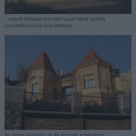
...másik oldalán barokk házak közé épített
századfordulós villa látható...
Az innen kiágazó utcák visznek a belváros