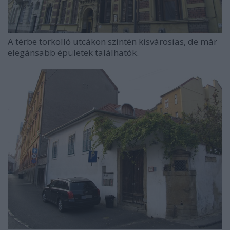
A térbe torkolló utcákon szintén kisvárosias, de már
elegánsabb épületek találhatók.