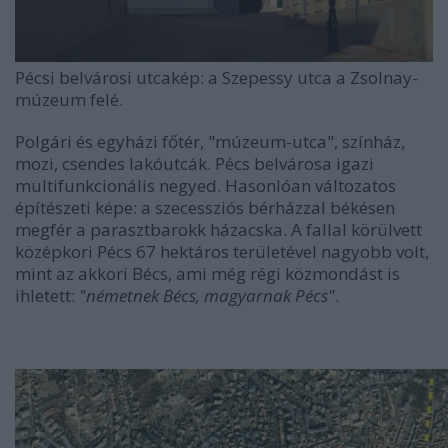
Pécsi belvárosi utcakép: a Szepessy utca a Zsolnay-
múzeum felé.
Polgári és egyházi főtér, "múzeum-utca", színház,
mozi, csendes lakóutcák. Pécs belvárosa igazi
multifunkcionális negyed. Hasonlóan változatos
építészeti képe: a szecessziós bérházzal békésen
megfér a parasztbarokk házacska. A fallal körülvett
középkori Pécs 67 hektáros területével nagyobb volt,
mint az akkori Bécs, ami még régi közmondást is
ihletett:
"németnek Bécs, magyarnak Pécs"
.