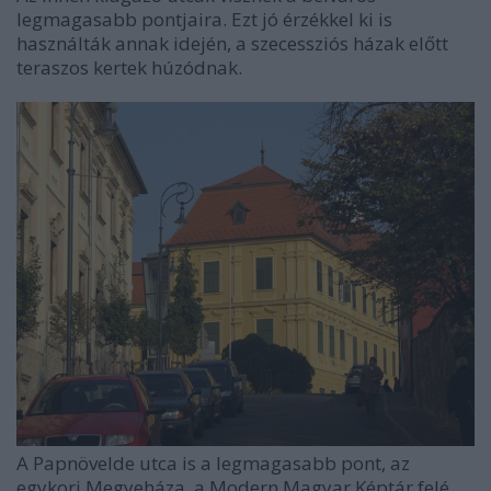
legmagasabb pontjaira. Ezt jó érzékkel ki is
használták annak idején, a szecessziós házak előtt
teraszos kertek húzódnak.
A Papnövelde utca is a legmagasabb pont, az
egykori Megyeháza, a Modern Magyar Képtár felé