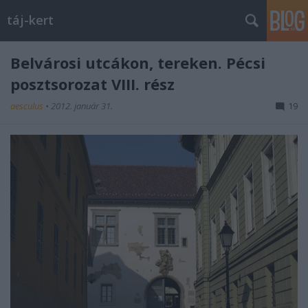
táj-kert
Belvárosi utcákon, tereken. Pécsi
posztsorozat VIII. rész
aesculus
•
2012. január 31.
19