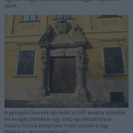
vezet.
A gyönyörű barokk épületet az EKF-évadra újították
fel és egészítették ki egy szép épületszárnnyal.
Valami furcsa elképzelés miatt viszont a régi
főbejárat vészkijárattá vált...