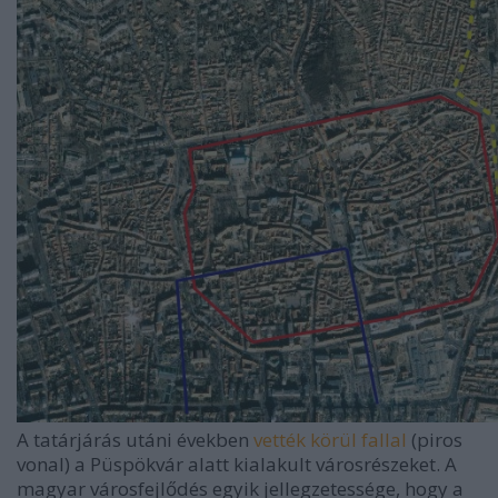
A tatárjárás utáni években
vették körül fallal
(piros
vonal) a Püspökvár alatt kialakult városrészeket. A
magyar városfejlődés egyik jellegzetessége, hogy a