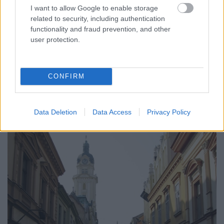
I want to allow Google to enable storage
related to security, including authentication
functionality and fraud prevention, and other
Pár méterrel arrébb áll a Zsolnay-ház. A
user protection.
háromemeletes épületben passzázs fut
derékszögben megtörve a Széchenyi térre. Sajnos ma
üresen áll...
CONFIRM
Data Deletion
Data Access
Privacy Policy