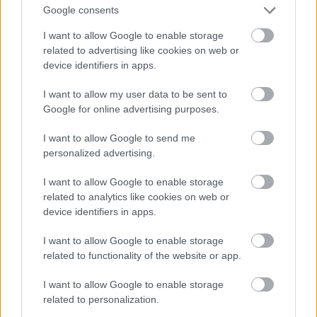
Google consents
I want to allow Google to enable storage
related to advertising like cookies on web or
device identifiers in apps.
I want to allow my user data to be sent to
Google for online advertising purposes.
I want to allow Google to send me
personalized advertising.
I want to allow Google to enable storage
A kultúrház mellett áll az egyik legnagyobb magyar
related to analytics like cookies on web or
klasszicista épület, a Központi Magtár. 1805-ben
device identifiers in apps.
épült, Hild János tervei szerint. Talán nem hat elég
"méltónak", hogy ez az egyik legnagyobb klasszicista
I want to allow Google to enable storage
épületünk. Viszont a XIX. század eleji mezőgazdasági
related to functionality of the website or app.
fellendülés nélkül nincs se reformkor, se magyar
klasszicizmus. Az épület szélső keskeny homlokzata
I want to allow Google to enable storage
egyébként nem sejtet nagy épületet...
related to personalization.