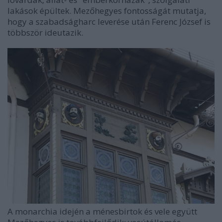
lakások épültek. Mezőhegyes fontosságát mutatja,
hogy a szabadságharc leverése után Ferenc József is
többször ideutazik.
A monarchia idején a ménesbirtok és vele együtt