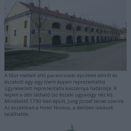
A főút mellett álló parancsnoki épületet délről és
északról egy-egy (nem éppen reprezentatív)
úgynevezett reprezentatív kaszárnya határolja. A
képen a déli látható (az északi ugyanígy néz ki).
Mindkettő 1790-ben épült, Jung József tervei szerint.
Az északiban a Hotel Nonius, a déliben lakások
találhatók.