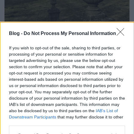
A díszudvarral átellenes oldal felől nyílik az igazán
Blog -
Do Not Process My Personal Information
látványos kilátás: a neobarokk terasz lépcsőzete a
Szabin nők kútjához vezet, majd a felduzzasztott
If you wish to opt-out of the sale, sharing to third parties, or
Mágocs-ér túlpartján folytatódik a kert, ahol egy kis
processing of your personal or sensitive information for
pavilon áll.
targeted advertising by us, please use the below opt-out
section to confirm your selection. Please note that after your
opt-out request is processed you may continue seeing
interest-based ads based on personal information utilized by
us or personal information disclosed to third parties prior to
your opt-out. You may separately opt-out of the further
disclosure of your personal information by third parties on the
IAB’s list of downstream participants. This information may
also be disclosed by us to third parties on the
IAB’s List of
Downstream Participants
that may further disclose it to other
third parties.
Please note that this website/app uses one or more Google