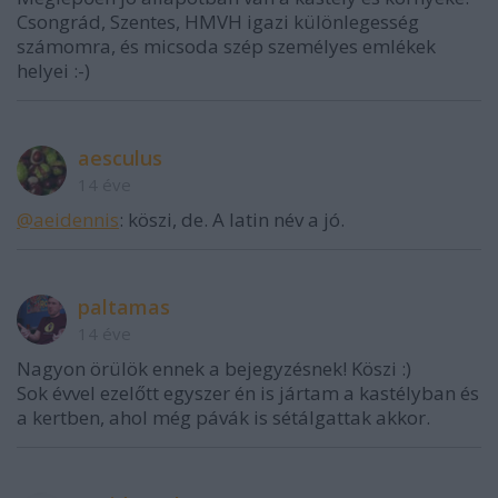
Csongrád, Szentes, HMVH igazi különlegesség
számomra, és micsoda szép személyes emlékek
helyei :-)
aesculus
14 éve
@aeidennis
: köszi, de. A latin név a jó.
paltamas
14 éve
Nagyon örülök ennek a bejegyzésnek! Köszi :)
Sok évvel ezelőtt egyszer én is jártam a kastélyban és
a kertben, ahol még pávák is sétálgattak akkor.