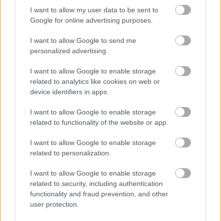
I want to allow my user data to be sent to
A kastély kerti homlokzata a kút felől.
Google for online advertising purposes.
I want to allow Google to send me
personalized advertising.
I want to allow Google to enable storage
related to analytics like cookies on web or
device identifiers in apps.
I want to allow Google to enable storage
related to functionality of the website or app.
I want to allow Google to enable storage
related to personalization.
I want to allow Google to enable storage
related to security, including authentication
functionality and fraud prevention, and other
A Mágocs-ér túlpartján álló pavilon. Sajnos egy
user protection.
"árapasztó csatornát" kerítettek el a mederből, ezért
a pavilonból a partra vezető lépcsők innen nem