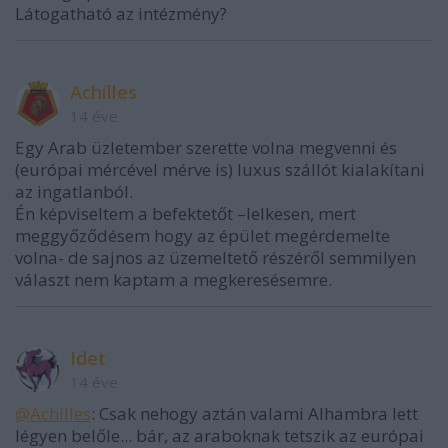
Látogatható az intézmény?
Achilles
14 éve
Egy Arab üzletember szerette volna megvenni és
(európai mércével mérve is) luxus szállót kialakítani
az ingatlanból.
Én képviseltem a befektetőt –lelkesen, mert
meggyőződésem hogy az épület megérdemelte
volna- de sajnos az üzemeltető részéről semmilyen
választ nem kaptam a megkeresésemre.
Idet
14 éve
@Achilles
: Csak nehogy aztán valami Alhambra lett
légyen belőle... bár, az araboknak tetszik az európai