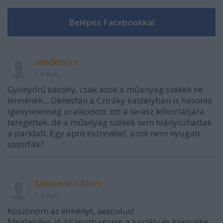
aeidennis
14 éve
Gyönyőrű kastély, csak azok a műanyag székek ne
lennének... Dénesfán a Cziráky kastélyban is hasonló
igénytelenség uralkodott, ott a terasz kőkorlátjára
teregettek, de a műanyag székek sem hiányozhattak
a parkból. Egy apró észrevétel, azok nem nyugati
ostorfák?
Memento Mori
14 éve
Köszönöm az élményt, aesculus!
Meglepően jó állapotban van a kastély és környéke.