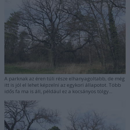
A parknak az éren túli része elhanyagoltabb, de még
itt is jól el lehet képzelni az egykori állapotot. Több
idős fa ma is áll, például ez a kocsányos tölgy...