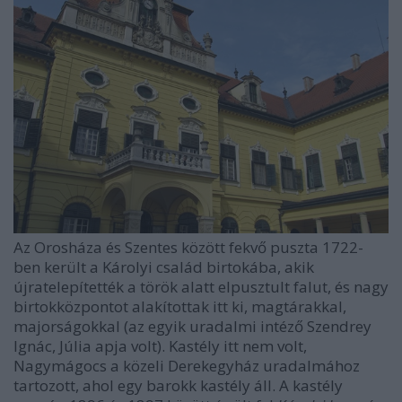
Az Orosháza és Szentes között fekvő puszta 1722-
ben került a Károlyi család birtokába, akik
újratelepítették a török alatt elpusztult falut, és nagy
birtokközpontot alakítottak itt ki, magtárakkal,
majorságokkal (az egyik uradalmi intéző Szendrey
Ignác, Júlia apja volt). Kastély itt nem volt,
Nagymágocs a közeli Derekegyház uradalmához
tartozott, ahol egy barokk kastély áll. A kastély