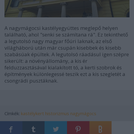
A nagymágocsi kastélyegyüttes meglepő helyen
található, ahol "senki se számítana rá". Ez tekinthető
a legutolsó nagy magyar főúri laknak, az első
világháború után már csupán kisebbek és kisebb
szabásúak épültek. A legutolsó ráadásul igen szépre
sikerült: a növényállomány, a kis ér
felduzzasztásával kialakított tó, a kerti szobrok és
építmények különlegessé teszik ezt a kis szegletét a
csongrádi pusztáknak.
Címkék:
kastélykert
historizmus
nagymágocs