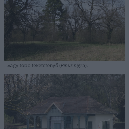
...vagy több feketefenyő (
Pinus nigra
).