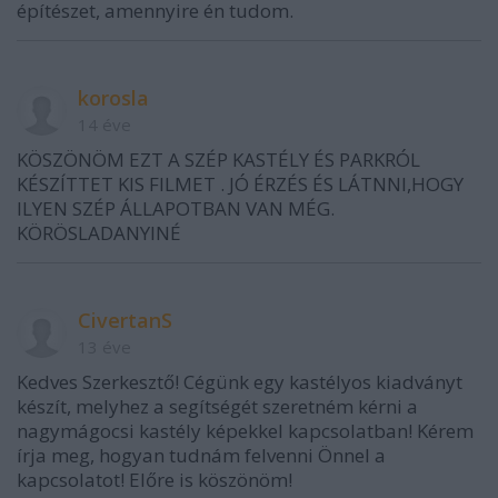
építészet, amennyire én tudom.
korosla
14 éve
KÖSZÖNÖM EZT A SZÉP KASTÉLY ÉS PARKRÓL
KÉSZÍTTET KIS FILMET . JÓ ÉRZÉS ÉS LÁTNNI,HOGY
ILYEN SZÉP ÁLLAPOTBAN VAN MÉG.
KÖRÖSLADANYINÉ
CivertanS
13 éve
Kedves Szerkesztő! Cégünk egy kastélyos kiadványt
készít, melyhez a segítségét szeretném kérni a
nagymágocsi kastély képekkel kapcsolatban! Kérem
írja meg, hogyan tudnám felvenni Önnel a
kapcsolatot! Előre is köszönöm!