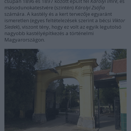
csupán 1896 és 1897 között épült fel
Károlyi Imre
, és
másodunokatestvére (szintén)
Károlyi Zsófia
számára. A kastély és a kert tervezője egyaránt
ismeretlen (egyes feltételezések szerint a bécsi
Viktor
Siedek
), viszont tény, hogy ez volt az egyik legutolsó
nagyobb kastélyépítkezés a történelmi
Magyarországon.