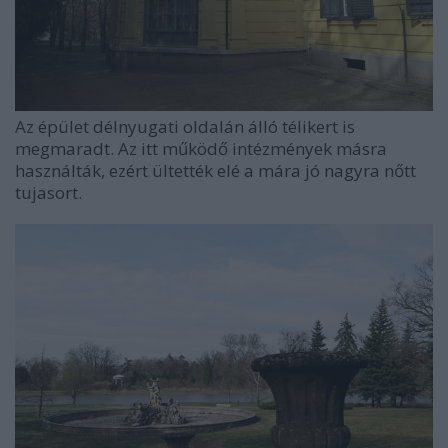
Az épület délnyugati oldalán álló télikert is
megmaradt. Az itt működő intézmények másra
használták, ezért ültették elé a mára jó nagyra nőtt
tujasort.