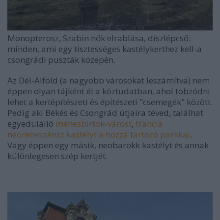
Monopterosz, Szabin nők elrablása, díszlépcső:
minden, ami egy tisztességes kastélykerthez kell-a
csongrádi puszták közepén.
Az Dél-Alföld (a nagyobb városokat leszámítva) nem
éppen olyan tájként él a köztudatban, ahol tobzódni
lehet a kertépítészeti és építészeti "csemegék" között.
Pedig aki Békés és Csongrád útjaira téved, találhat
egyedülálló
ménesbirtok-várost
,
francia
neoreneszánsz kastélyt a hozzá tartozó parkkal
.
Vagy éppen egy másik, neobarokk kastélyt és annak
különlegesen szép kertjét.