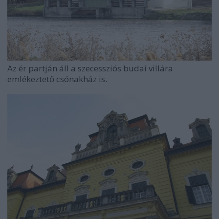
Az ér partján áll a szecessziós budai villára
emlékeztető csónakház is.