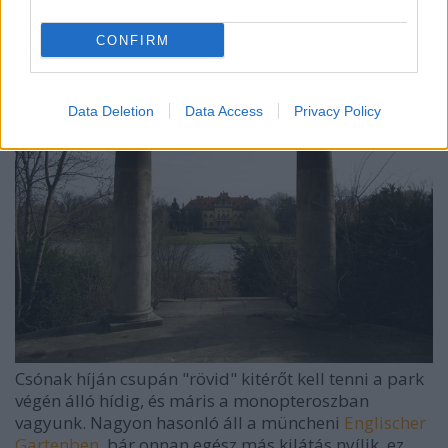
láthatók.
CONFIRM
Data Deletion
Data Access
Privacy Policy
Csónak híján csupán "rövid" kitérőt kell tenni a park
végén álló hídig, és máris a monopteroszban
vagyunk. Nagyon hasonló áll a müncheni
Englischer
Gartenben
, bár onnan egész más kilátás nyílik, ez