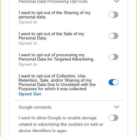
Personal Data Processing Opt Outs
services and may gather and store information including but
not limited to your visit or usage behaviour. You may click to
I want to opt-out of the Sharing of my
personal data.
grant or deny consent to Google and its third-party tags to
Opted In
use your data for below specified purposes in below Google
A "nőrablási jelenet" közelebből. A kút eredetije
consent section.
I want to opt-out of the Sale of my
állítólag Párizsban található.
Personal Data.
Opted In
I want to opt-out of processing my
Personal Data for Targeted Advertising.
Opted In
I want to opt-out of Collection, Use,
Retention, Sale, and/or Sharing of my
Personal Data that Is Unrelated with the
Purposes for which it was collected.
Opted Out
Google consents
I want to allow Google to enable storage
related to advertising like cookies on web or
device identifiers in apps.