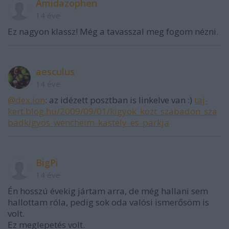
Amidazophen
14 éve
Ez nagyon klassz! Még a tavasszal meg fogom nézni.
aesculus
14 éve
@dex.ion
: az idézett posztban is linkelve van :)
taj-
kert.blog.hu/2009/09/01/kigyok_kozt_szabadon_sza
badkigyos_wencheim_kastely_es_parkja
BigPi
14 éve
Én hosszú évekig jártam arra, de még hallani sem
hallottam róla, pedig sok oda valósi ismerősöm is
volt.
Ez meglepetés volt.