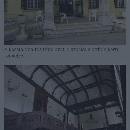
A kocsialáhajtós főbejárat, a szociális otthon kerti
székeivel.