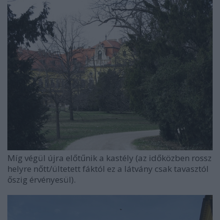
Míg végül újra előtűnik a kastély (az időközben rossz
helyre nőtt/ültetett fáktól ez a látvány csak tavasztól
őszig érvényesül).