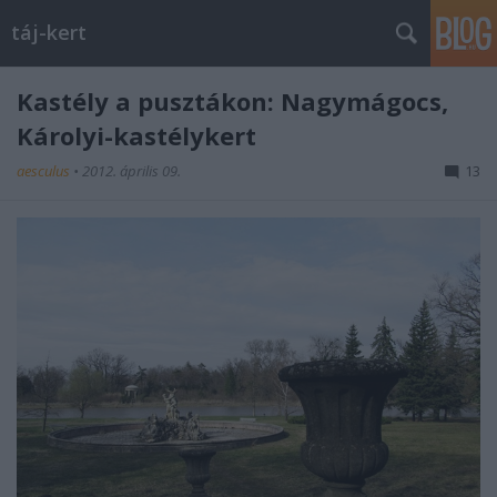
táj-kert
Kastély a pusztákon: Nagymágocs,
Károlyi-kastélykert
aesculus
•
2012. április 09.
13