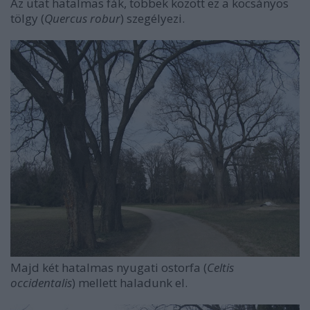
Az utat hatalmas fák, többek között ez a kocsányos
tölgy (
Quercus robur
) szegélyezi.
Majd két hatalmas nyugati ostorfa (
Celtis
occidentalis
) mellett haladunk el.