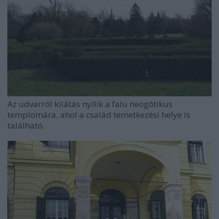
Az udvarról kilátás nyílik a falu neogótikus
templomára, ahol a család temetkezési helye is
található.