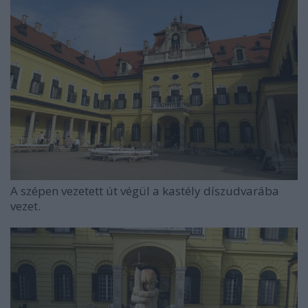
A szépen vezetett út végül a kastély díszudvarába
vezet.