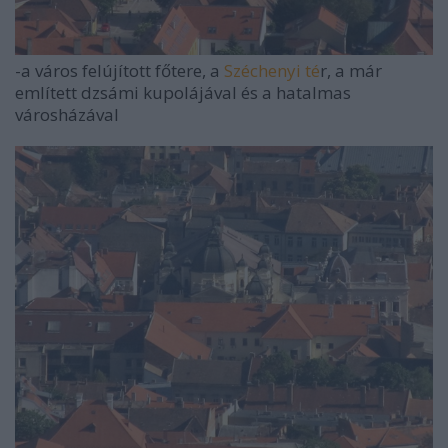
-a város felújított főtere, a
Széchenyi té
r, a már
említett dzsámi kupolájával és a hatalmas
városházával