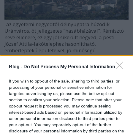
-az egyetemi negyedtől délnyugatra húzódik
Uránváros, öt jellegzetes "hasábházával". Rémisztő
neve ellenére, ez egy jól sikerült negyed, a pesti
József Attila-lakótelephez hasonlítható,
emberléptékű épületeivel, jó minőségű
zöldfelületeivel.
Blog -
Do Not Process My Personal Information
If you wish to opt-out of the sale, sharing to third parties, or
processing of your personal or sensitive information for
targeted advertising by us, please use the below opt-out
section to confirm your selection. Please note that after your
opt-out request is processed you may continue seeing
interest-based ads based on personal information utilized by
us or personal information disclosed to third parties prior to
your opt-out. You may separately opt-out of the further
disclosure of your personal information by third parties on the