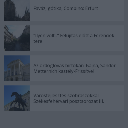
Faváz, gótika, Combino: Erfurt
"Ilyen volt..." Felújítás előtt a Ferenciek
tere
Az ördöglovas birtokán: Bajna, Sándor-
Metternich kastély-Frissítve!
Városfejlesztés szobrászokkal.
Székesfehérvári posztsorozat III.