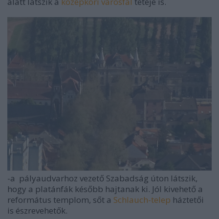
alatt látszik a
középkori városfal
teteje is.
-a pályaudvarhoz vezető Szabadság úton látszik,
hogy a platánfák később hajtanak ki. Jól kivehető a
református templom, sőt a
Schlauch-telep
háztetői
is észrevehetők.