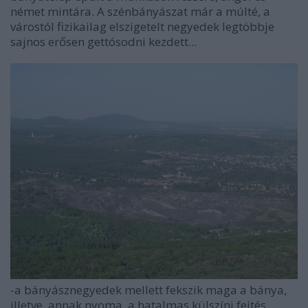
német mintára. A szénbányászat már a múlté, a
várostól fizikailag elszigetelt negyedek legtöbbje
sajnos erősen gettósodni kezdett...
-a bányásznegyedek mellett fekszik maga a bánya,
illetve, annak nyoma, a hatalmas külszíni fejtés