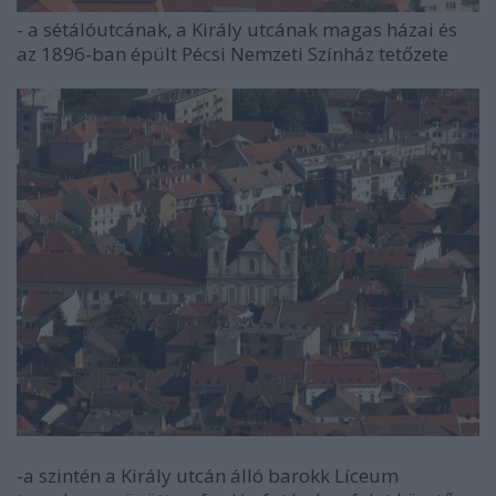
- a sétálóutcának, a Király utcának magas házai és
az 1896-ban épült Pécsi Nemzeti Színház tetőzete
-a szintén a Király utcán álló barokk Líceum