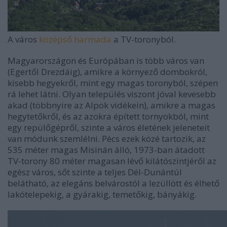
A város
középső harmada
a TV-toronyból.
Magyarországon és Európában is több város van
(Egertől Drezdáig), amikre a környező dombokról,
kisebb hegyekről, mint egy magas toronyból, szépen
rá lehet látni. Olyan település viszont jóval kevesebb
akad (többnyire az Alpok vidékein), amikre a magas
hegytetőkről, és az azokra épített tornyokból, mint
egy repülőgépről, szinte a város életének jeleneteit
van módunk szemlélni. Pécs ezek közé tartozik, az
535 méter magas Misinán álló, 1973-ban átadott
TV-torony 80 méter magasan lévő kilátószintjéről az
egész város, sőt szinte a teljes Dél-Dunántúl
belátható, az elegáns belvárostól a lezüllött és élhető
lakótelepekig, a gyárakig, temetőkig, bányákig.