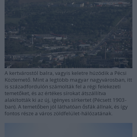
A kertvárostól balra, vagyis keletre húzódik a Pécsi
Köztemető. Mint a legtöbb magyar nagyvárosban, itt
is századfordulón számolták fel a régi felekezeti
temetőket, és az értékes sírokat átszállítva
alakították ki az új, igényes sírkertet (Pécsett 1903-
ban). A temetőben jól láthatóan ősfák állnak, és így
fontos része a város zöldfelület-hálózatának.