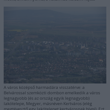
A város középső harmadára visszatérve: a
Belvárossal szemközti dombon emelkedik a város
legnagyobb (és az ország egyik legnagyobb)
lakótelepe, Megyer, másnéven Kertváros (elég
megtévesztő egy lakótelepet kertvárosnak hívni). Ezt