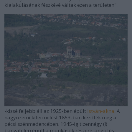
kialakulásának fészkévé váltak ezen a területen".
-kissé feljebb áll az 1925-ben épült
István-akna
. A
nagyüzemi kitermelést 1853-ban kezdték meg a
pécsi szénmedencében. 1945-ig tizennégy (!)
bányatelep épült a munkások részére, angol és