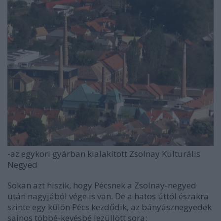
-az egykori gyárban kialakított Zsolnay Kulturális
Negyed
Sokan azt hiszik, hogy Pécsnek a Zsolnay-negyed
után nagyjából vége is van. De a hatos úttól északra
szinte egy külön Pécs kezdődik, az bányásznegyedek
sajnos többé-kevésbé lezüllött sora: