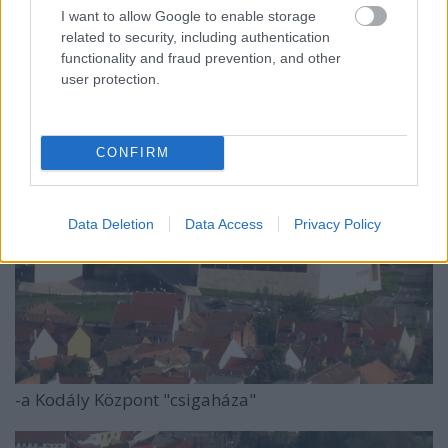
Mindenszentek templom (a kisebb). Utóbbi mögött a
I want to allow Google to enable storage
Pécsi Kesztyűgyár "felhőkarcolója".
related to security, including authentication
functionality and fraud prevention, and other
user protection.
CONFIRM
Data Deletion
Data Access
Privacy Policy
-a Kodály Központ "csigaháza"