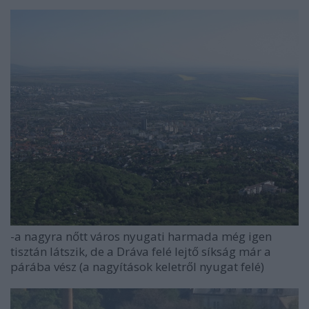
-a nagyra nőtt város nyugati harmada még igen
tisztán látszik, de a Dráva felé lejtő síkság már a
párába vész (a nagyítások keletről nyugat felé)