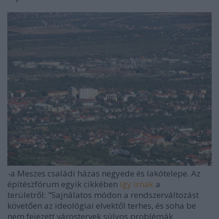
-a Meszes családi házas negyede és lakótelepe. Az
építészfórum egyik cikkében
így írnak
a
területről: "Sajnálatos módon a rendszerváltozást
követően az ideológiai elvektől terhes, és soha be
nem fejezett várostervek súlyos problémák