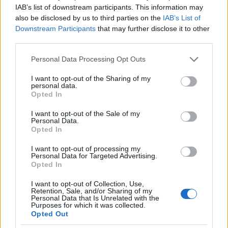
IAB’s list of downstream participants. This information may
also be disclosed by us to third parties on the
IAB’s List of
Downstream Participants
that may further disclose it to other
third parties.
-"West Side" után "East Side": a város keleti harmada
Please note that this website/app uses one or more Google
Personal Data Processing Opt Outs
(a nagyítások nyugatról kelet felé)
services and may gather and store information including but
not limited to your visit or usage behaviour. You may click to
I want to opt-out of the Sharing of my
personal data.
grant or deny consent to Google and its third-party tags to
Opted In
use your data for below specified purposes in below Google
consent section.
I want to opt-out of the Sale of my
Personal Data.
Opted In
I want to opt-out of processing my
Personal Data for Targeted Advertising.
Opted In
I want to opt-out of Collection, Use,
Retention, Sale, and/or Sharing of my
Personal Data that Is Unrelated with the
Purposes for which it was collected.
Opted Out