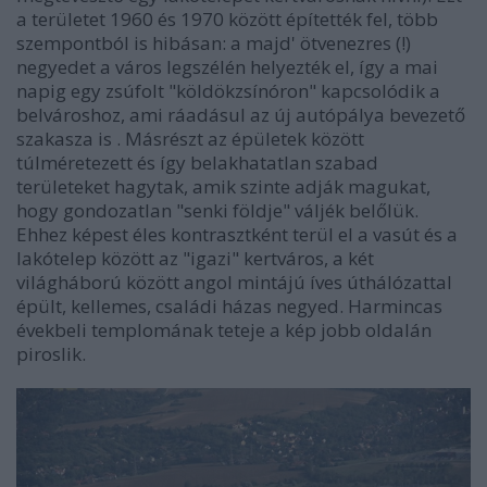
a területet 1960 és 1970 között építették fel, több
szempontból is hibásan: a majd' ötvenezres (!)
negyedet a város legszélén helyezték el, így a mai
napig egy zsúfolt "köldökzsínóron" kapcsolódik a
belvároshoz, ami ráadásul az új autópálya bevezető
szakasza is . Másrészt az épületek között
túlméretezett és így belakhatatlan szabad
területeket hagytak, amik szinte adják magukat,
hogy gondozatlan "senki földje" váljék belőlük.
Ehhez képest éles kontrasztként terül el a vasút és a
lakótelep között az "igazi" kertváros, a két
világháború között angol mintájú íves úthálózattal
épült, kellemes, családi házas negyed. Harmincas
évekbeli templomának teteje a kép jobb oldalán
piroslik.