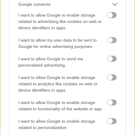
Google consents
-az egyetem jogi karának hatalmas főépülete,
I want to allow Google to enable storage
mögötte a Dohánygyár és a vasúton túli iparterület
related to advertising like cookies on web or
device identifiers in apps.
I want to allow my user data to be sent to
Google for online advertising purposes.
I want to allow Google to send me
personalized advertising.
I want to allow Google to enable storage
related to analytics like cookies on web or
device identifiers in apps.
I want to allow Google to enable storage
related to functionality of the website or app.
I want to allow Google to enable storage
-a belváros nyugati szélén álló Ágoston-templom (a
related to personalization.
nagyobb) és a középkori Pécs legrégibb épülete, a