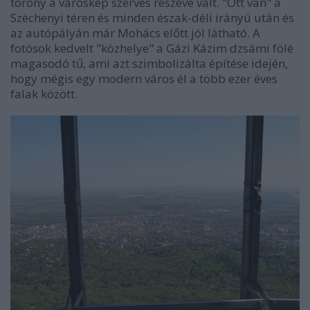
torony a városkép szerves részévé vált. "Ott van" a
Széchenyi téren és minden észak-déli irányú után és
az autópályán már Mohács előtt jól látható. A
fotósok kedvelt "közhelye" a Gázi Kázim dzsámi fölé
magasodó tű, ami azt szimbolizálta építése idején,
hogy mégis egy modern város él a több ezer éves
falak között.