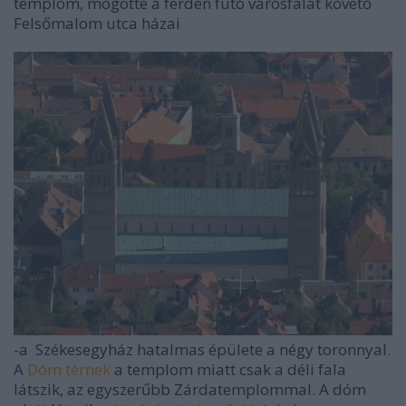
templom, mögötte a ferdén futó városfalat követő
Felsőmalom utca házai
-a Székesegyház hatalmas épülete a négy toronnyal.
A
Dóm térnek
a templom miatt csak a déli fala
látszik, az egyszerűbb Zárdatemplommal. A dóm