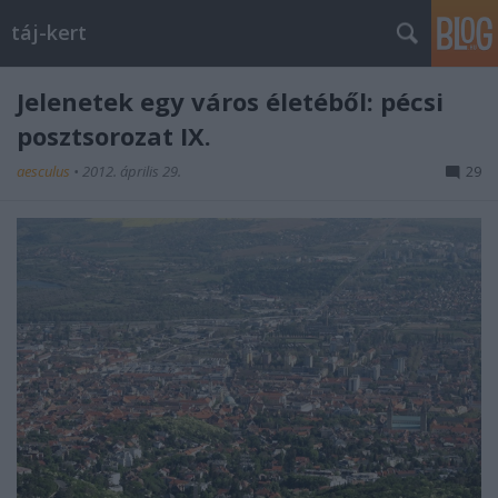
táj-kert
Jelenetek egy város életéből: pécsi
posztsorozat IX.
aesculus
•
2012. április 29.
29