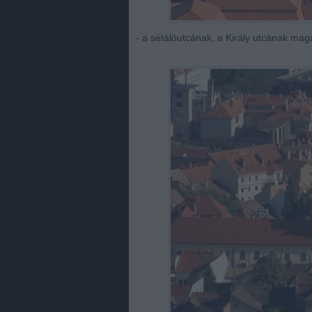
- a sétálóutcának, a Király utcának ma