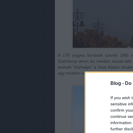
A 176 (egyes források szerint 196) 
Széchenyi téren és minden észak-déli i
kedvelt "közhelye" a Gázi Kázim dzsámi
egy modern város él a több ezer éves fa
Blog -
Do 
If you wish 
sensitive in
confirm you
continue se
information 
further disc