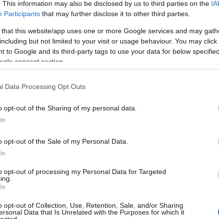
. This information may also be disclosed by us to third parties on the
IA
Participants
that may further disclose it to other third parties.
 that this website/app uses one or more Google services and may gath
including but not limited to your visit or usage behaviour. You may click 
 to Google and its third-party tags to use your data for below specifi
ogle consent section.
l Data Processing Opt Outs
o opt-out of the Sharing of my personal data.
In
o opt-out of the Sale of my Personal Data.
In
 A keretek éppen jól három részre bontják a látványt, középen a belső
balra a keleti, jobbra a nyugati rész egy-egy darabja (a város mindkét
to opt-out of processing my Personal Data for Targeted
 gyakorlatilag az egész város belátható:
ing.
In
o opt-out of Collection, Use, Retention, Sale, and/or Sharing
ersonal Data that Is Unrelated with the Purposes for which it
lected.