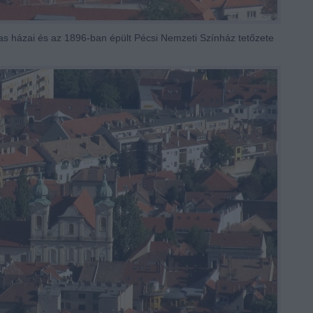
gas házai és az 1896-ban épült Pécsi Nemzeti Színház tetőzete