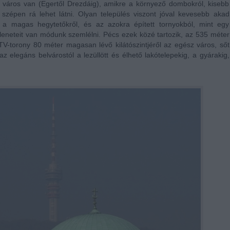
város van (Egertől Drezdáig), amikre a környező dombokról, kisebb
szépen rá lehet látni. Olyan település viszont jóval kevesebb akad
e a magas hegytetőkről, és az azokra épített tornyokból, mint egy
eleneteit van módunk szemlélni. Pécs ezek közé tartozik, az 535 méter
V-torony 80 méter magasan lévő kilátószintjéről az egész város, sőt
az elegáns belvárostól a lezüllött és élhető lakótelepekig, a gyárakig,