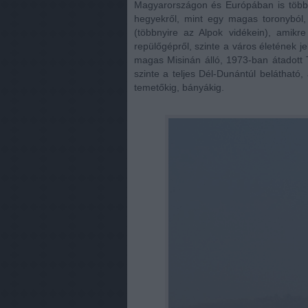
Magyarországon és Európában is több 
hegyekről, mint egy magas toronyból, 
(többnyire az Alpok vidékein), amikr
repülőgépről, szinte a város életének j
magas Misinán álló, 1973-ban átadott T
szinte a teljes Dél-Dunántúl belátható, 
temetőkig, bányákig.