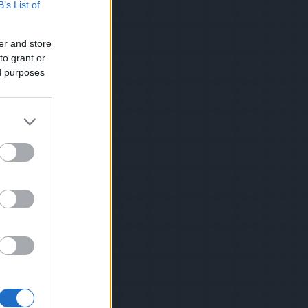
B’s List of
er and store
to grant or
ed purposes