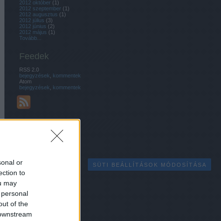
2012 október
(
1
)
2012 szeptember
(
1
)
2012 augusztus
(
1
)
2012 július
(
3
)
2012 június
(
2
)
2012 május
(
1
)
Tovább
...
Feedek
RSS 2.0
bejegyzések
,
kommentek
Atom
bejegyzések
,
kommentek
Egyéb
sonal or
SÜTI BEÁLLÍTÁSOK MÓDOSÍTÁSA
ection to
ou may
 personal
out of the
 downstream