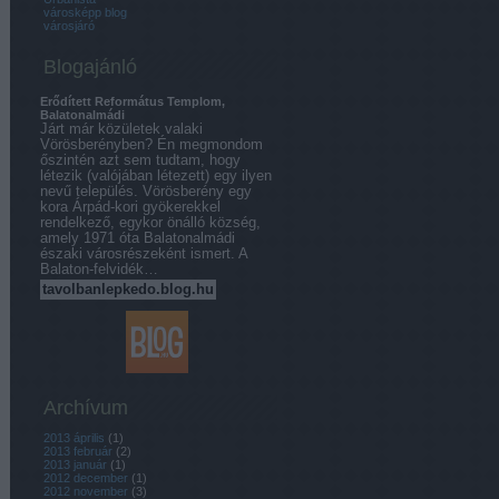
városképp blog
városjáró
Blogajánló
Erődített Református Templom,
Balatonalmádi
Járt már közületek valaki
Vörösberényben? Én megmondom
őszintén azt sem tudtam, hogy
létezik (valójában létezett) egy ilyen
nevű település. Vörösberény egy
kora Árpád-kori gyökerekkel
rendelkező, egykor önálló község,
amely 1971 óta Balatonalmádi
északi városrészeként ismert. A
Balaton-felvidék…
tavolbanlepkedo.blog.hu
Archívum
2013 április
(
1
)
2013 február
(
2
)
2013 január
(
1
)
2012 december
(
1
)
2012 november
(
3
)