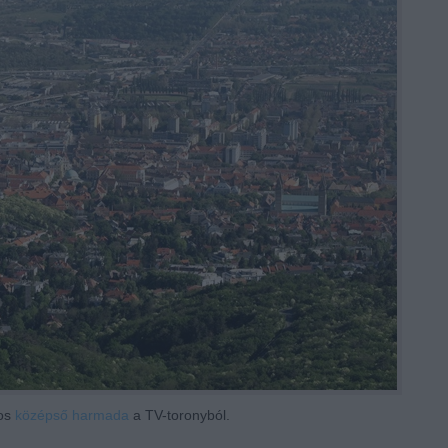
os
középső harmada
a TV-toronyból.