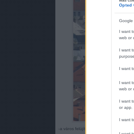
Opted 
Google 
I want t
web or d
I want t
purpose
I want 
I want t
web or d
I want t
or app.
I want t
-a város felújított főtere, a
Széchenyi té
I want t