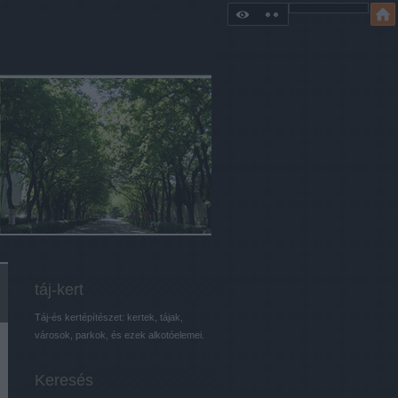
táj-kert
Táj-és kertépítészet: kertek, tájak,
városok, parkok, és ezek alkotóelemei.
Keresés