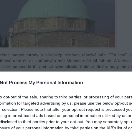
méter magas torony a városkép szerves részévé vált. "Ott van" a
rányú után és az autópályán már Mohács előtt jól látható. A fotósok
 fölé magasodó tű, ami azt szimbolizálta építése idején, hogy mégis
lak között.
Not Process My Personal Information
to opt-out of the sale, sharing to third parties, or processing of your per
formation for targeted advertising by us, please use the below opt-out s
r selection. Please note that after your opt-out request is processed y
eing interest-based ads based on personal information utilized by us or
disclosed to third parties prior to your opt-out. You may separately opt-
losure of your personal information by third parties on the IAB’s list of