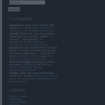
Friss topikok
gigabursch:
@aesculus: Hársak, diók.
(
2023.07.27. 12:13
)
Ahol a "Rákóczi" az
"Andrássy": kecskeméti posztsorozat II.
zorba21:
Elkeserítő, hogy még mindig a
"forgalmat el kell vezetni", "haladni
lehessen", "több parkolót", "t...
(
2022.01.31. 17:34
)
Sugárútból
"autópálya": a Bajcsy-Zsilinszky út
geegee:
Én már a jövőből jövök, hozzátok
képest. :D Gyönyörűség lett Drezda, bár
nem láttam belőle anyit m...
(
2021.12.02.
20:31
)
Rombolás, bontás és újjáépítés-
Drezda hatvanöt éve 1945-2010
MTA rendes tagja:
Nem bizarr. A bizarr
mást jelent.
(
2021.11.02. 06:22
)
Bizarr
díszlet a város fölött: Leipzig,
Völkerschlachtdenkmal
Carada:
@Alexi Borzovan: Elbontották...
(
2019.12.07. 05:48
)
"Szocdeco, art real" és
egyéb stílusirányzatok. Székesfehérvári
posztsorozat IV.
Linkblog
A főváros blogja
tájlélekrajz
Csak a Szépre
Urbanista