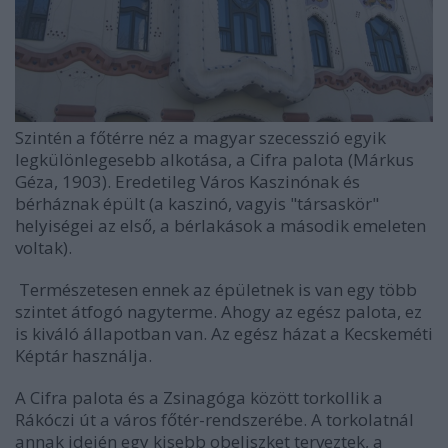
Szintén a főtérre néz a magyar szecesszió egyik
legkülönlegesebb alkotása, a Cifra palota (Márkus
Géza, 1903). Eredetileg Város Kaszinónak és
bérháznak épült (a kaszinó, vagyis "társaskör"
helyiségei az első, a bérlakások a második emeleten
voltak).
Természetesen ennek az épületnek is van egy több
szintet átfogó nagyterme. Ahogy az egész palota, ez
is kiváló állapotban van. Az egész házat a Kecskeméti
Képtár használja.
A Cifra palota és a Zsinagóga között torkollik a
Rákóczi út a város főtér-rendszerébe. A torkolatnál
annak idején egy kisebb obeliszket terveztek, a