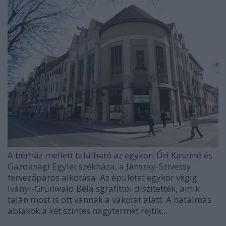
A bérház mellett található az egykori Úri Kaszinó és
Gazdasági Egylet székháza, a Jánszky-Szivessy
tervezőpáros alkotása. Az épületet egykor végig
Iványi-Grünwald Béla sgrafittoi díszítették, amik
talán most is ott vannak a vakolat alatt. A hatalmas
ablakok a két szintes nagytermet rejtik...