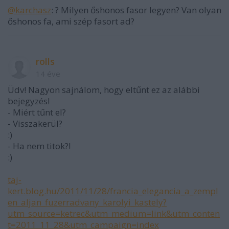
@karchasz
: ? Milyen őshonos fasor legyen? Van olyan
őshonos fa, ami szép fasort ad?
rolls
14 éve
Üdv! Nagyon sajnálom, hogy eltűnt ez az alábbi
bejegyzés!
- Miért tűnt el?
- Visszakerül?
:)
- Ha nem titok?!
:)
taj-
kert.blog.hu/2011/11/28/francia_elegancia_a_zempl
en_aljan_fuzerradvany_karolyi_kastely?
utm_source=ketrec&utm_medium=link&utm_conten
t=2011_11_28&utm_campaign=index