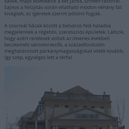
sávok, majd következik a két járda, szintén fasorral.
Sajnos a felújítás során vitatható módon néhány fát
kivágtak, az ígéretek szerint pótolni fogják.
A szocreál házak között a belváros felé haladva
megjelennek a régebbi, szecessziós épületek. Látszik,
hogy azért rendesek voltak az ötvenes évekbeli
kecskeméti várostervezők, a századfordulón
meghatározott párkánymagasságokat vitték tovább,
így szép, egységes lett a térfal.