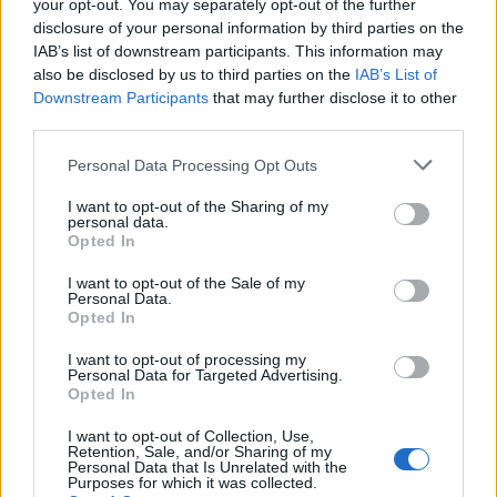
your opt-out. You may separately opt-out of the further
Ennek a térnek a másik oldalába tervezte Heltai
disclosure of your personal information by third parties on the
Xavér a képen látható fantasztikus
Mercedes-
IAB’s list of downstream participants. This information may
bemutatótermet
. Ha ez a diplomterv (!)
also be disclosed by us to third parties on the
IAB’s List of
megvalósulna, eléggé feldobná a városképet. Kép
Downstream Participants
that may further disclose it to other
forrása
.
third parties.
Please note that this website/app uses one or more Google
Personal Data Processing Opt Outs
services and may gather and store information including but
not limited to your visit or usage behaviour. You may click to
I want to opt-out of the Sharing of my
personal data.
grant or deny consent to Google and its third-party tags to
Opted In
use your data for below specified purposes in below Google
consent section.
I want to opt-out of the Sale of my
Personal Data.
Opted In
I want to opt-out of processing my
Personal Data for Targeted Advertising.
Opted In
I want to opt-out of Collection, Use,
Retention, Sale, and/or Sharing of my
Personal Data that Is Unrelated with the
Purposes for which it was collected.