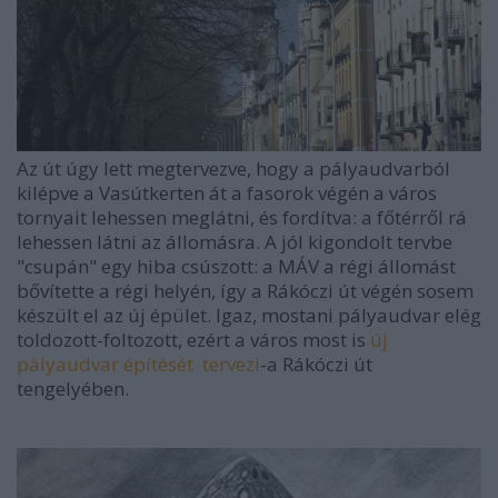
Az út úgy lett megtervezve, hogy a pályaudvarból
kilépve a Vasútkerten át a fasorok végén a város
tornyait lehessen meglátni, és fordítva: a főtérről rá
lehessen látni az állomásra. A jól kigondolt tervbe
"csupán" egy hiba csúszott: a MÁV a régi állomást
bővítette a régi helyén, így a Rákóczi út végén sosem
készült el az új épület. Igaz, mostani pályaudvar elég
toldozott-foltozott, ezért a város most is
új
pályaudvar építését tervezi
-a Rákóczi út
tengelyében.