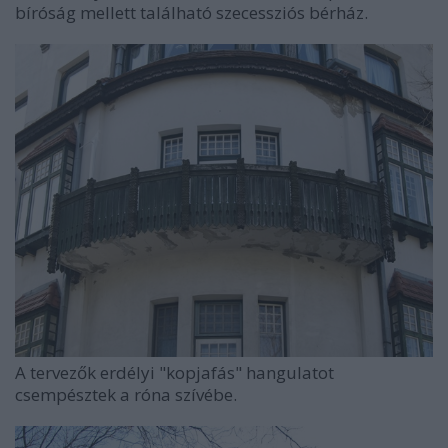
bíróság mellett található szecessziós bérház.
A tervezők erdélyi "kopjafás" hangulatot
csempésztek a róna szívébe.