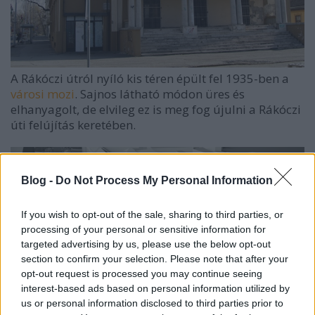
A Rákóczi útról nyíló kis téren épült fel 1935-ben a
városi mozi
. Sajnos látható módon üres és
elhanyagolt, de elvileg ez is meg fog újulni a Rákóczi
úti felújítás keretében.
Blog -
Do Not Process My Personal Information
If you wish to opt-out of the sale, sharing to third parties, or
processing of your personal or sensitive information for
targeted advertising by us, please use the below opt-out
section to confirm your selection. Please note that after your
opt-out request is processed you may continue seeing
interest-based ads based on personal information utilized by
us or personal information disclosed to third parties prior to