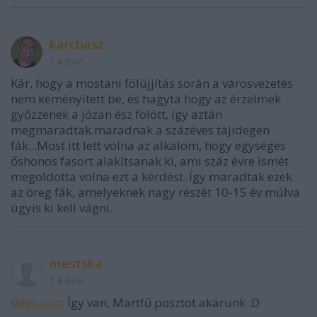
karchasz
14 éve
Kár, hogy a mostani fölújjítás során a városvezetés
nem keményített be, és hagyta hogy az érzelmek
győzzenek a józan ész fölött, így aztán
megmaradtak.maradnak a százéves tájidegen
fák...Most itt lett volna az alkalom, hogy egységes
őshonos fasort alakítsanak ki, ami száz évre ismét
megoldotta volna ezt a kérdést. Így maradtak ezek
az öreg fák, amelyeknek nagy részét 10-15 év múlva
úgyis ki kell vágni.
mestska
14 éve
@felucca
: Így van, Martfű posztot akarunk :D