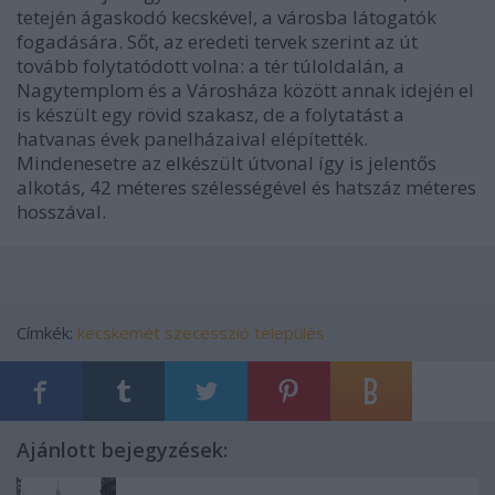
tetején ágaskodó kecskével, a városba látogatók
fogadására. Sőt, az eredeti tervek szerint az út
tovább folytatódott volna: a tér túloldalán, a
Nagytemplom és a Városháza között annak idején el
is készült egy rövid szakasz, de a folytatást a
hatvanas évek panelházaival elépítették.
Mindenesetre az elkészült útvonal így is jelentős
alkotás, 42 méteres szélességével és hatszáz méteres
hosszával.
Címkék:
kecskemét
szecesszió
település
Ajánlott bejegyzések: