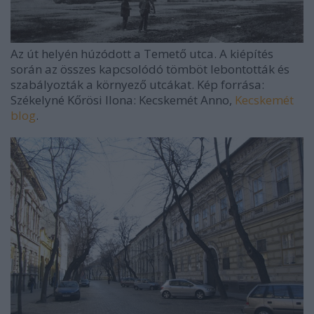
Az út helyén húzódott a Temető utca. A kiépítés
során az összes kapcsolódó tömböt lebontották és
szabályozták a környező utcákat. Kép forrása:
Székelyné Kőrösi Ilona: Kecskemét Anno,
Kecskemét
blog
.