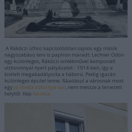
A Rákóczi úthoz kapcsolódóan sajnos egy másik
nagyszabású terv is papíron maradt: Lechner Ödön
egy különleges, Rákóczi emlékművel komponált
víztoronnyal nyert pályázatot - 1914-ben, így a
kivitelt megakadályozta a háború. Pedig igazán
különleges épület lenne. Ráadásul a városnak most
egy
jó ronda víztornya van
, nem messze a tervezett
helytől. Kép
forrása
.