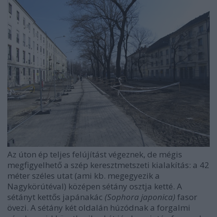
Az úton ép teljes felújítást végeznek, de mégis
megfigyelhető a szép keresztmetszeti kialakítás: a 42
méter széles utat (ami kb. megegyezik a
Nagykörútéval) középen sétány osztja ketté. A
sétányt kettős japánakác
(Sophora japonica)
fasor
övezi. A sétány két oldalán húzódnak a forgalmi