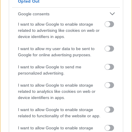
Opted Out
A beugró tér után áll a Törvényszék nagy,
századfordulós épülete. Az úthoz hasonlóan ezt is
Google consents
felújítják, a főhomlokzat egyharmadával a kép
elkészültéig már végeztek is.
I want to allow Google to enable storage
related to advertising like cookies on web or
device identifiers in apps.
I want to allow my user data to be sent to
Google for online advertising purposes.
I want to allow Google to send me
personalized advertising.
I want to allow Google to enable storage
related to analytics like cookies on web or
device identifiers in apps.
I want to allow Google to enable storage
related to functionality of the website or app.
I want to allow Google to enable storage
Az épülettel szemben is folyik a munka. A