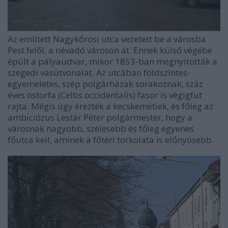
Az említett Nagykőrösi utca vezetett be a városba
Pest felől, a névadó városon át. Ennek külső végébe
épült a pályaudvar, mikor 1853-ban megnyitották a
szegedi vasútvonalat. Az utcában földszintes-
egyemeletes, szép polgárházak sorakoznak, száz
éves ostorfa (Celtis occidentalis) fasor is végigfut
rajta. Mégis úgy érezték a kecskemétiek, és főleg az
ambiciózus Lestár Péter polgármester, hogy a
városnak nagyobb, szélesebb és főleg egyenes
főutca kell, aminek a főtéri torkolata is előnyösebb.