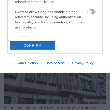
related to personalization.
középsétány még alig kivehető, csupán az egyik
forgalmi sáv díszburkolata készült el. Az út ezen
I want to allow Google to enable storage
szakaszán már szinte folyamatos a szecessziós
related to security, including authentication
lakóházak sora.
functionality and fraud prevention, and other
user protection.
CONFIRM
Data Deletion
Data Access
Privacy Policy
Az út első jelentősebb századfordulós épülete a