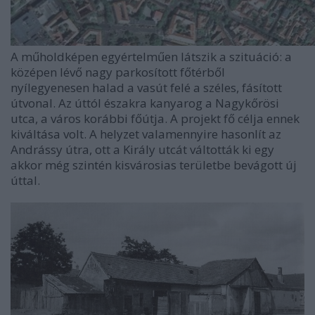
A műholdképen egyértelműen látszik a szituáció: a
középen lévő nagy parkosított főtérből
nyílegyenesen halad a vasút felé a széles, fásított
útvonal. Az úttól északra kanyarog a Nagykőrösi
utca, a város korábbi főútja. A projekt fő célja ennek
kiváltása volt. A helyzet valamennyire hasonlít az
Andrássy útra, ott a Király utcát váltották ki egy
akkor még szintén kisvárosias területbe bevágott új
úttal.