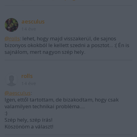
aesculus
14 éve
@rolls
: lehet, hogy majd visszakerül, de sajnos
bizonyos okokból le kellett szedni a posztot... :( Én is
sajnálom, mert nagyon szép hely.
rolls
14 éve
@aesculus
:
Igen, ettől tartottam, de bizakodtam, hogy csak
valamilyen technikai probléma....
:)
Szép hely, szép írás!
Köszönöm a választ!