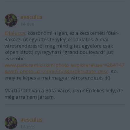
aesculus
14 éve
@felucca
: köszönöm! :) Igen, ez a kecskeméti főtér-
Rákóczi út együttes tényleg csodálatos. A mai
városrendezésről meg mindig (az egyelőre csak
képen látott) nyíregyházi "grand boulevard" jut
eszembe:
www.panoramio.com/photo_explorer#user=284747
&with_photo_id=23567353&order=date_desc
. Kb.
ennyire képes a mai magyar városrendezés :(((
Martfű? Ott van a Bata-város, nem? Érdekes hely, de
még arra nem jártam.
aesculus
14 éve