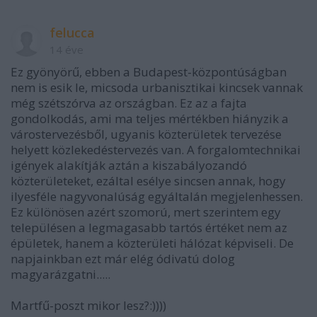
felucca
14 éve
Ez gyönyörű, ebben a Budapest-központúságban
nem is esik le, micsoda urbanisztikai kincsek vannak
még szétszórva az országban. Ez az a fajta
gondolkodás, ami ma teljes mértékben hiányzik a
várostervezésből, ugyanis közterületek tervezése
helyett közlekedéstervezés van. A forgalomtechnikai
igények alakítják aztán a kiszabályozandó
közterületeket, ezáltal esélye sincsen annak, hogy
ilyesféle nagyvonalúság egyáltalán megjelenhessen.
Ez különösen azért szomorú, mert szerintem egy
településen a legmagasabb tartós értéket nem az
épületek, hanem a közterületi hálózat képviseli. De
napjainkban ezt már elég ódivatú dolog
magyarázgatni.....
Martfű-poszt mikor lesz?:))))