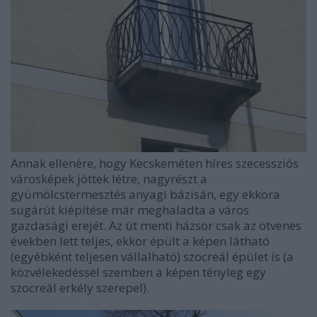
Annak ellenére, hogy Kecskeméten híres szecessziós
városképek jöttek létre, nagyrészt a
gyümölcstermesztés anyagi bázisán, egy ekkora
sugárút kiépítése már meghaladta a város
gazdasági erejét. Az út menti házsor csak az ötvenes
években lett teljes, ekkor épült a képen látható
(egyébként teljesen vállalható) szocreál épület is (a
közvélekedéssel szemben a képen tényleg egy
szocreál erkély szerepel).