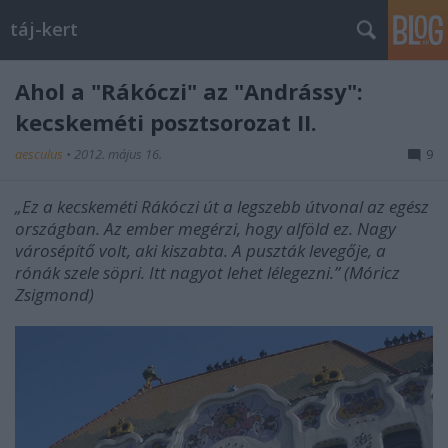
táj-kert
Ahol a "Rákóczi" az "Andrássy":
kecskeméti posztsorozat II.
aesculus
•
2012. május 16.
9
„Ez a kecskeméti Rákóczi út a legszebb útvonal az egész
országban. Az ember megérzi, hogy alföld ez. Nagy
városépítő volt, aki kiszabta. A puszták levegője, a
rónák szele söpri. Itt nagyot lehet lélegezni.” (Móricz
Zsigmond)