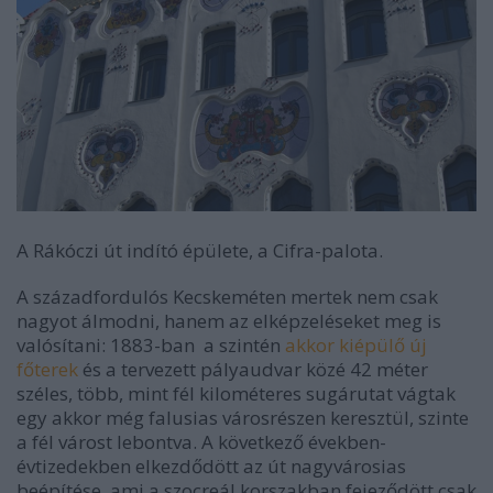
A Rákóczi út indító épülete, a Cifra-palota.
A századfordulós Kecskeméten mertek nem csak
nagyot álmodni, hanem az elképzeléseket meg is
valósítani: 1883-ban a szintén
akkor kiépülő új
főterek
és a tervezett pályaudvar közé 42 méter
széles, több, mint fél kilométeres sugárutat vágtak
egy akkor még falusias városrészen keresztül, szinte
a fél várost lebontva. A következő években-
évtizedekben elkezdődött az út nagyvárosias
beépítése, ami a szocreál korszakban fejeződött csak