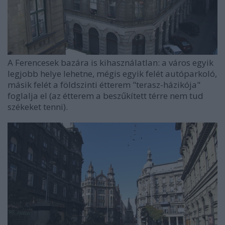
A Ferencesek bazára is kihasználatlan: a város egyik
legjobb helye lehetne, mégis egyik felét autóparkoló,
másik felét a földszinti étterem "terasz-házikója"
foglalja el (az étterem a beszűkített térre nem tud
székeket tenni).