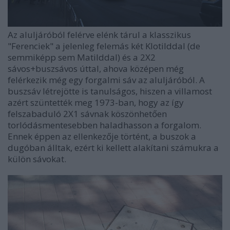
Az aluljáróból felérve elénk tárul a klasszikus
"Ferenciek" a jelenleg felemás két Klotilddal (de
semmiképp sem Matilddal) és a 2X2
sávos+buszsávos úttal, ahova középen még
felérkezik még egy forgalmi sáv az aluljáróból. A
buszsáv létrejötte is tanulságos, hiszen a villamost
azért szüntették meg 1973-ban, hogy az így
felszabaduló 2X1 sávnak köszönhetően
torlódásmentesebben haladhasson a forgalom.
Ennek éppen az ellenkezője történt, a buszok a
dugóban álltak, ezért ki kellett alakítani számukra a
külön sávokat.