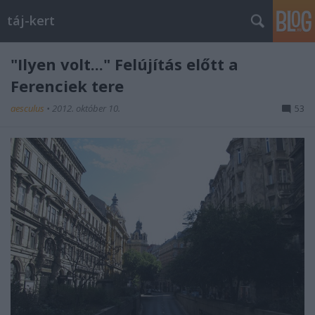
táj-kert
"Ilyen volt..." Felújítás előtt a
Ferenciek tere
aesculus
•
2012. október 10.
53