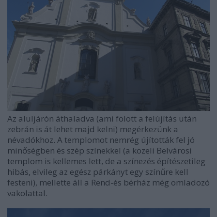
Az aluljárón áthaladva (ami fölött a felújítás után
zebrán is át lehet majd kelni) megérkezünk a
névadókhoz. A templomot nemrég újították fel jó
minőségben és szép színekkel (a közeli Belvárosi
templom is kellemes lett, de a színezés építészetileg
hibás, elvileg az egész párkányt egy színűre kell
festeni), mellette áll a Rend-és bérház még omladozó
vakolattal.