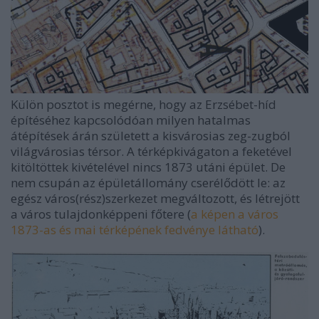
Külön posztot is megérne, hogy az Erzsébet-híd
építéséhez kapcsolódóan milyen hatalmas
átépítések árán született a kisvárosias zeg-zugból
világvárosias térsor. A térképkivágaton a feketével
kitöltöttek kivételével nincs 1873 utáni épület. De
nem csupán az épületállomány cserélődött le: az
egész város(rész)szerkezet megváltozott, és létrejött
a város tulajdonképpeni főtere (
a képen a város
1873-as és mai térképének fedvénye látható
).