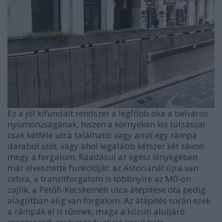
Ez a jól kifundált rendszer a legfőbb oka a belváros
nyomorúságának, hiszen a környéken kis túlzással
csak kétféle utca található: vagy amit egy rámpa
darabol szét, vagy ahol legalább kétszer két sávon
megy a forgalom. Ráadásul az egész lényegében
már elvesztette funkcióját: az Astoriánál újra van
zebra, a tranzitforgalom is többnyire az M0-on
zajlik, a Petőfi-Kecskeméti utca átépítése óta pedig
alagútban alig van forgalom. Az átépítés során ezek
a rámpák el is tűnnek, maga a közúti aluljáró