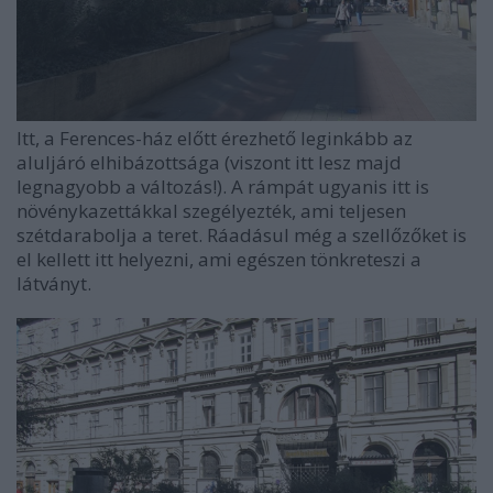
Itt, a Ferences-ház előtt érezhető leginkább az
aluljáró elhibázottsága (viszont itt lesz majd
legnagyobb a változás!). A rámpát ugyanis itt is
növénykazettákkal szegélyezték, ami teljesen
szétdarabolja a teret. Ráadásul még a szellőzőket is
el kellett itt helyezni, ami egészen tönkreteszi a
látványt.