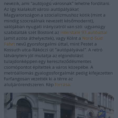
nevezik, ami "autójogú városnak" lehetne fordítani.
Az így kialakult városi autópályákat
Magyarországon a szocializmushoz kötik (mint a
mindig szocreálnak nevezett későmodernt),
valójában nyugati irányzatról van szó: ugyanúgy
szabdalták szét Bostont az
Interstate 93 autóúttal
(amit azóta áthelyeztek), vagy Kölnt a
Nord-Süd
Fahrt
nevű gyorsforgalmi úttal, mint Pestet a
Kossuth utca-Rákóczi út "autópályával". A retró
látványterv jól mutatja az elgondolást:
tulajdonképpen egy kereszteződésmentes
csomópontot építettek a város közepébe. A
metróállomás gyalogosforgalmát pedig kifejezetten
furfangosan vezették ki a térre az
aluljárórendszeren. Kép
forrása
.