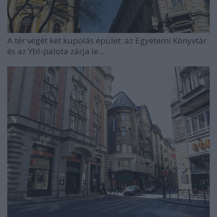
A tér végét két kupolás épület: az Egyetemi Könyvtár
és az Ybl-palota zárja le...