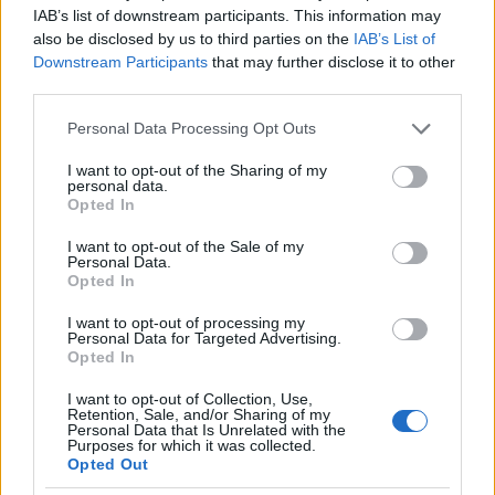
IAB’s list of downstream participants. This information may
also be disclosed by us to third parties on the
IAB’s List of
Downstream Participants
that may further disclose it to other
third parties.
Please note that this website/app uses one or more Google
Personal Data Processing Opt Outs
services and may gather and store information including but
not limited to your visit or usage behaviour. You may click to
I want to opt-out of the Sharing of my
personal data.
grant or deny consent to Google and its third-party tags to
Opted In
use your data for below specified purposes in below Google
consent section.
I want to opt-out of the Sale of my
Personal Data.
Opted In
I want to opt-out of processing my
Personal Data for Targeted Advertising.
Opted In
I want to opt-out of Collection, Use,
Retention, Sale, and/or Sharing of my
Personal Data that Is Unrelated with the
Purposes for which it was collected.
Opted Out