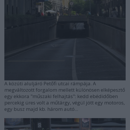
A közúti aluljáró Petőfi utcai rámpája. A
megváltozott forgalom mellett különösen elképesztő
egy ekkora "műszaki felhajtás": kedd ebédidőben
percekig üres volt a műtárgy, végül jött egy motoros,
egy busz majd kb. három autó...