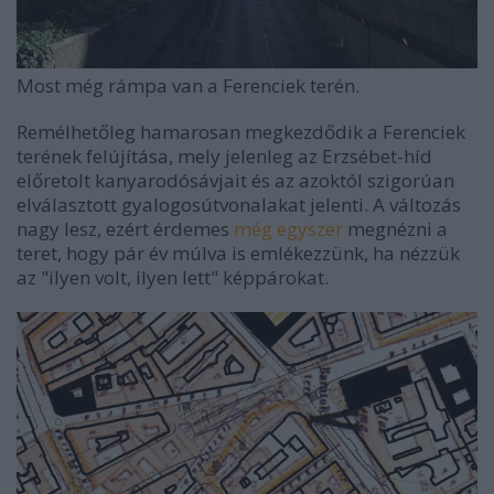
Most még rámpa van a Ferenciek terén.
Remélhetőleg hamarosan megkezdődik a Ferenciek
terének felújítása, mely jelenleg az Erzsébet-híd
előretolt kanyarodósávjait és az azoktól szigorúan
elválasztott gyalogosútvonalakat jelenti. A változás
nagy lesz, ezért érdemes
még egyszer
megnézni a
teret, hogy pár év múlva is emlékezzünk, ha nézzük
az "ilyen volt, ilyen lett" képpárokat.