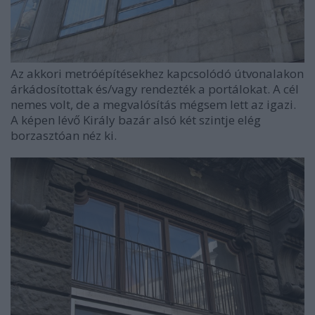
Az akkori metróépítésekhez kapcsolódó útvonalakon
árkádosítottak és/vagy rendezték a portálokat. A cél
nemes volt, de a megvalósítás mégsem lett az igazi.
A képen lévő Király bazár alsó két szintje elég
borzasztóan néz ki.