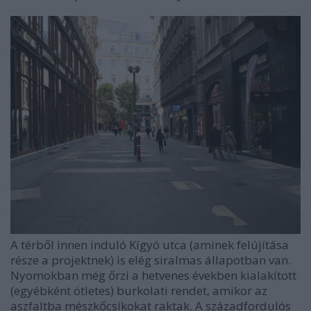
A térből innen induló Kígyó utca (aminek felújítása
része a projektnek) is elég siralmas állapotban van.
Nyomokban még őrzi a hetvenes években kialakított
(egyébként ötletes) burkolati rendet, amikor az
aszfaltba mészkőcsíkokat raktak. A századfordulós