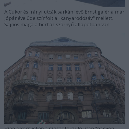
A Cukor és Irányi utcák sarkán lévő Ernst galéria már
jópár éve üde színfolt a "kanyarodósáv" mellett.
Sajnos maga a bérház szörnyű állapotban van.
Ezen a környéken a századforduló után "nagyon