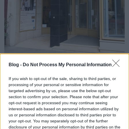
Blog -
Do Not Process My Personal Information
Az utca elején nagy vonalakban még látható a város
egyik legszebb portálja: Kóródy György tervezte
If you wish to opt-out of the sale, sharing to third parties, or
processing of your personal or sensitive information for
Lipcsey-divatház 1938-ban nyílt meg. Az íves beugró
targeted advertising by us, please use the below opt-out
mögött a ház és az üzlet bejárta nyílik. A pillért
section to confirm your selection. Please note that after your
eredetileg vörös kerámialapok burkolták, amit
opt-out request is processed you may continue seeing
népies motívumok díszítettek.
interest-based ads based on personal information utilized by
us or personal information disclosed to third parties prior to
your opt-out. You may separately opt-out of the further
disclosure of your personal information by third parties on the