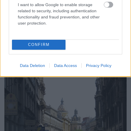
I want to allow Google to enable storage
related to security, including authentication
A Párisi udvar sorsa is tanulságos: azt hinné az
functionality and fraud prevention, and other
ember, hogy egy ilyen mennyezettel versenyre lehet
user protection.
kelni akármelyik plázával, pedig a passzázs jelenleg
teljesen üres (igaz, most eladták a házat, de már
régóta egy-két bolt vegetált itt).
CONFIRM
Data Deletion
Data Access
Privacy Policy