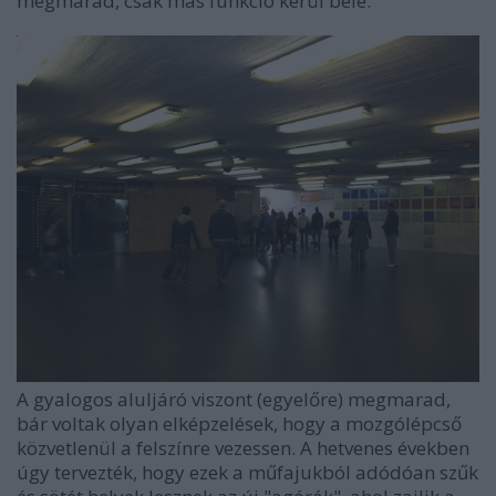
megmarad, csak más funkció kerül bele.
A gyalogos aluljáró viszont (egyelőre) megmarad,
bár voltak olyan elképzelések, hogy a mozgólépcső
közvetlenül a felszínre vezessen. A hetvenes években
úgy tervezték, hogy ezek a műfajukból adódóan szűk