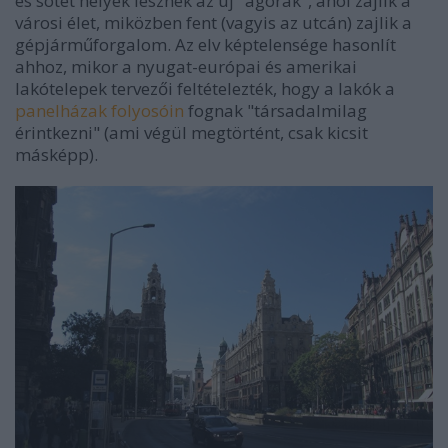
és sötét helyek lesznek az új "agórák", ahol zajlik a
városi élet, miközben fent (vagyis az utcán) zajlik a
gépjárműforgalom. Az elv képtelensége hasonlít
ahhoz, mikor a nyugat-európai és amerikai
lakótelepek tervezői feltételezték, hogy a lakók a
panelházak folyosóin
fognak "társadalmilag
érintkezni" (ami végül megtörtént, csak kicsit
másképp).