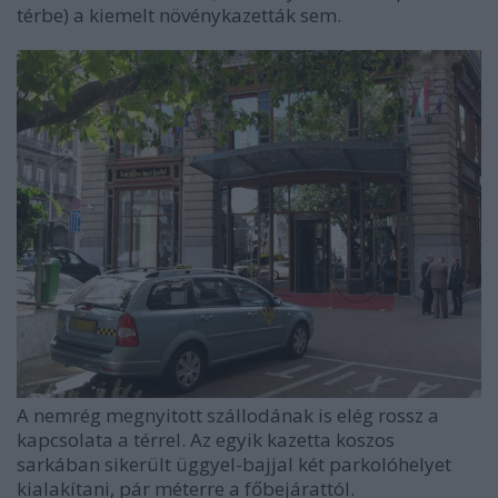
térbe) a kiemelt növénykazetták sem.
A nemrég megnyitott szállodának is elég rossz a
kapcsolata a térrel. Az egyik kazetta koszos
sarkában sikerült üggyel-bajjal két parkolóhelyet
kialakítani, pár méterre a főbejárattól.