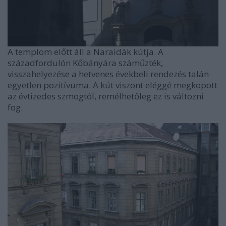
A templom előtt áll a Naraidák kútja. A
századfordulón Kőbányára száműzték,
visszahelyezése a hetvenes évekbeli rendezés talán
egyetlen pozitívuma. A kút viszont eléggé megkopott
az évtizedes szmogtól, remélhetőleg ez is változni
fog.