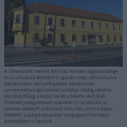
A Zeneiskola mellett álló ház minden egyszerűsége
és az állapota ellenére is igazán szép, stílusában a
belvárosban álló jellegzetes, későbarokk
sarokerkélyes épületeket imitálja. Pedig néhány
részlete (főleg a kapu íve és a felette lévő lévő
füzérek) jellegzetesen szocreál! Ez az épület az
ötvenes évekből származó máv-ház, amit a kapu
melletti, a pályaudvaréval megegyező formájú
kandeláber is tanúsít.