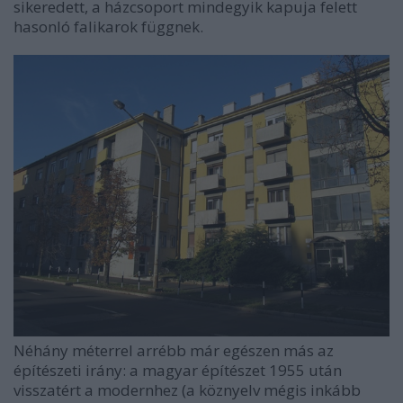
sikeredett, a házcsoport mindegyik kapuja felett
hasonló falikarok függnek.
Néhány méterrel arrébb már egészen más az
építészeti irány: a magyar építészet 1955 után
visszatért a modernhez (a köznyelv mégis inkább