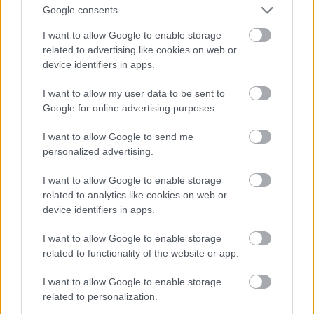
Google consents
I want to allow Google to enable storage
related to advertising like cookies on web or
device identifiers in apps.
Noha ez egy átlagos iskola tornaterem végfala,
mégis érdekes, hiszen erős
Heimatschutzstil
-es
I want to allow my user data to be sent to
hatásról árulkodik. Ez a stílus a tulajdonképpen a
Google for online advertising purposes.
német népi építészet alapján álló modern stílus, ami
a harmadik birodalomban élte virágkorát, de az
I want to allow Google to send me
ötvenes években is nagyrészt ebben a stílusban
personalized advertising.
épültek újjá a nyugatnémet városok.
I want to allow Google to enable storage
related to analytics like cookies on web or
device identifiers in apps.
I want to allow Google to enable storage
related to functionality of the website or app.
I want to allow Google to enable storage
related to personalization.