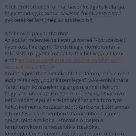
A felsorolt stílusok formai hasonlóságának alapja,
hogy mindegyik többé-kevésbé "neoklasszicista"
gyökerekkel bírt (még az art deco is!).
A fehérvári pályaudvarhoz:
Az épület műemlék (a kevés „szocreál”-korszakbeli
ilyen közül az egyik). Eredetileg a homlokzatán a
rákosista magyar címer állt, itt lehet képeket látni
erről:
egykor.hu/szekesfehervar/szekesfehervari-
vasutallomas/1977#
Amint a poszthoz mellékelt fotón látom, ezt a címert
lecserélték egy „politikasemleges” MÁV-emblémára.
Talán nem köveznek meg engem, amiért leírom,
hogy szerintem a(z ismétlem: műemlék, tehát kívül-
belül védett) épület eredetiségéhez az a bizonyos
Rákosi-címer is hozzátartozott-tartozna. Ezért annak
eltüntetése a szememben valami ahhoz hasonló
dolog, mint amikor a reformáció idején a
templomokban lemeszelték a freskókat.
Ideológiailag és érzelmileg persze értem, de talán