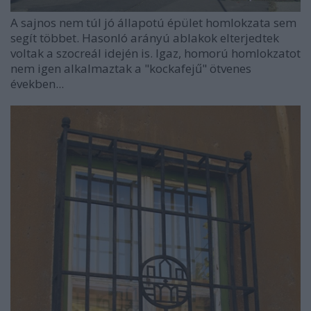
A sajnos nem túl jó állapotú épület homlokzata sem
segít többet. Hasonló arányú ablakok elterjedtek
voltak a szocreál idején is. Igaz, homorú homlokzatot
nem igen alkalmaztak a "kockafejű" ötvenes
években...