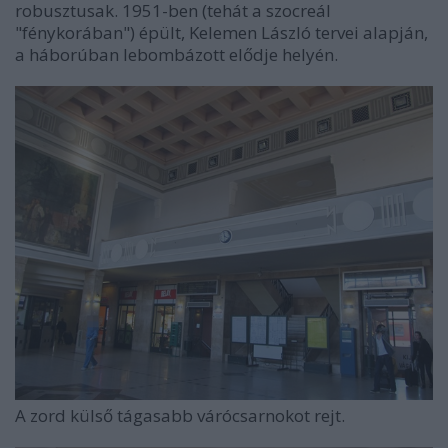
robusztusak. 1951-ben (tehát a szocreál
"fénykorában") épült, Kelemen László tervei alapján,
a háborúban lebombázott elődje helyén.
A zord külső tágasabb várócsarnokot rejt.