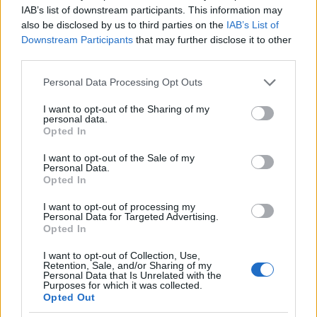
IAB’s list of downstream participants. This information may
also be disclosed by us to third parties on the
IAB’s List of
Downstream Participants
that may further disclose it to other
third parties.
Az út elején álló egykori katolikus iskola valódi art
Please note that this website/app uses one or more Google
Personal Data Processing Opt Outs
deco - hatású rácsai és korlátjai szerencsére épen
services and may gather and store information including but
megmaradtak. Az építés ideje is kétségtelen, hiszen
not limited to your visit or usage behaviour. You may click to
I want to opt-out of the Sharing of my
personal data.
kanyargós vonalú "1938" szerepel a védőkorláton, a
grant or deny consent to Google and its third-party tags to
Opted In
biciklinél.
use your data for below specified purposes in below Google
consent section.
I want to opt-out of the Sale of my
Personal Data.
Opted In
I want to opt-out of processing my
Personal Data for Targeted Advertising.
Opted In
I want to opt-out of Collection, Use,
Retention, Sale, and/or Sharing of my
Personal Data that Is Unrelated with the
Purposes for which it was collected.
Opted Out