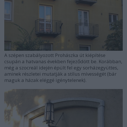
A szépen szabályozott Prohászka út kiépítése
csupán a hatvanas években fejeződött be. Korábban,
még a szocreál idején épült fel egy sorházegyüttes,
aminek részletei mutatják a stílus mívességét (bár
maguk a házak eléggé igénytelenek).