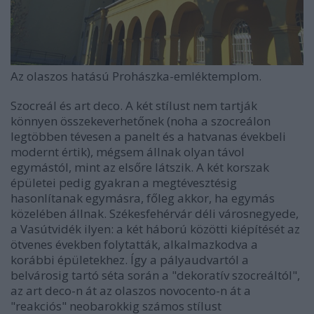
Az olaszos hatású Prohászka-emléktemplom.
Szocreál és art deco. A két stílust nem tartják
könnyen összekeverhetőnek (noha a szocreálon
legtöbben tévesen a panelt és a hatvanas évekbeli
modernt értik), mégsem állnak olyan távol
egymástól, mint az elsőre látszik. A két korszak
épületei pedig gyakran a megtévesztésig
hasonlítanak egymásra, főleg akkor, ha egymás
közelében állnak. Székesfehérvár déli városnegyede,
a Vasútvidék ilyen: a két háború közötti kiépítését az
ötvenes években folytatták, alkalmazkodva a
korábbi épületekhez. Így a pályaudvartól a
belvárosig tartó séta során a "dekoratív szocreáltól",
az art deco-n át az olaszos novocento-n át a
"reakciós" neobarokkig számos stílust