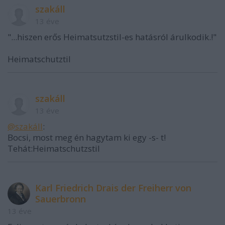
szakáll
13 éve
"...hiszen erős Heimatsutzstil-es hatásról árulkodik.!"
Heimatschutztil
szakáll
13 éve
@szakáll
:
Bocsi, most meg én hagytam ki egy -s- t!
Tehát:Heimatschutzstil
Karl Friedrich Drais der Freiherr von
Sauerbronn
13 éve