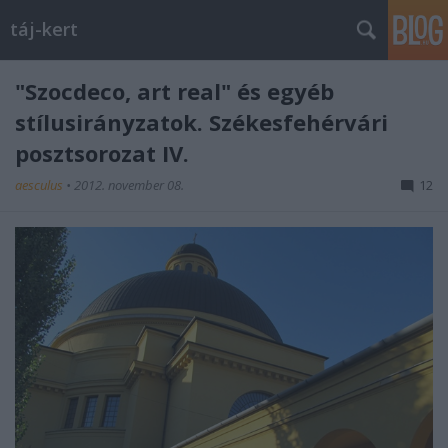
táj-kert
"Szocdeco, art real" és egyéb
stílusirányzatok. Székesfehérvári
posztsorozat IV.
aesculus
•
2012. november 08.
12