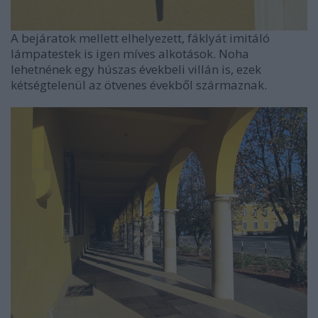
A bejáratok mellett elhelyezett, fáklyát imitáló
lámpatestek is igen míves alkotások. Noha
lehetnének egy húszas évekbeli villán is, ezek
kétségtelenül az ötvenes évekből származnak.