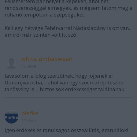
Felismertem pár helyet a képeken, ahol heti
rendszerességgel elmegyek, és mégsem látom meg a
rohanó tempóban a szépségüket.
Kell egy hétvége Fehérvárra! Nádasladány is ott van,
amiről már szintén volt itt szó.
white zimbabwean
13 éve
Javasolom a blog szerzőinek, hogy jöjjenek el
Dunaújvárosba, - ahol van egy szocreál építészeti
tanösvény is -, biztos sok érdekességet találnának.
piefke
13 éve
Igen érdekes és tanulságos összeállítás, gratulálok!