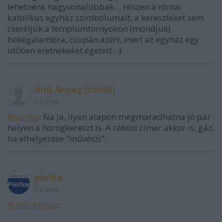
lehetnénk nagyvonalúbbak… Hiszen a római
katolikus egyház szimbólumait, a kereszteket sem
cseréljük a templomtornyokon (mondjuk)
békegalambra, csupán azért, mert az egyház egy
időben eretnekeket égetett.:-)
Anti Anyag (törölt)
13 éve
@piefke
: Na ja, ilyen alapon megmaradhatna jó pár
helyen a horogkereszt is. A rákosi címer akkor is, gáz,
ha elhelyezése "művészi".
piefke
13 éve
@Anti Anyag
: