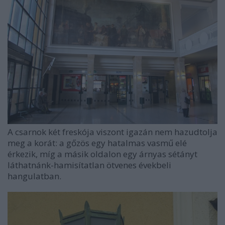
A csarnok két freskója viszont igazán nem hazudtolja
meg a korát: a gőzös egy hatalmas vasmű elé
érkezik, míg a másik oldalon egy árnyas sétányt
láthatnánk-hamisítatlan ötvenes évekbeli
hangulatban.