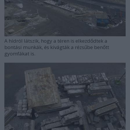
A hídról látszik, hogy a téren is elkezdődtek a
bontási munkák, és kivágták a rézsűbe benőtt
gyomfákat is.