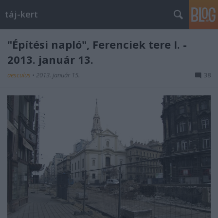
táj-kert
"Építési napló", Ferenciek tere I. -
2013. január 13.
aesculus
•
2013. január 15.
38