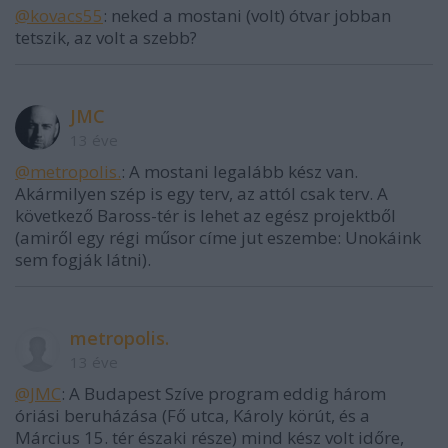
@kovacs55
: neked a mostani (volt) ótvar jobban
tetszik, az volt a szebb?
JMC
13 éve
@metropolis.
: A mostani legalább kész van.
Akármilyen szép is egy terv, az attól csak terv. A
következő Baross-tér is lehet az egész projektből
(amiről egy régi műsor címe jut eszembe: Unokáink
sem fogják látni).
metropolis.
13 éve
@JMC
: A Budapest Szíve program eddig három
óriási beruházása (Fő utca, Károly körút, és a
Március 15. tér északi része) mind kész volt időre,