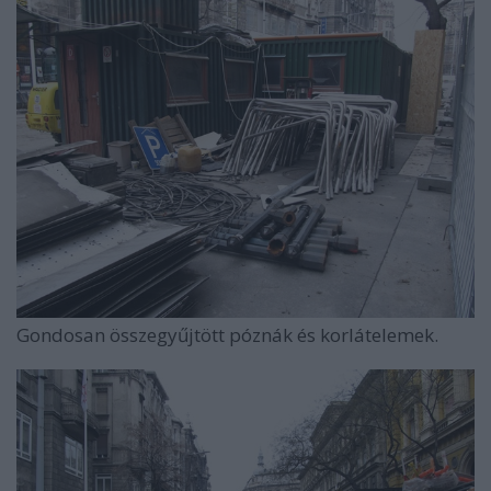
Gondosan összegyűjtött póznák és korlátelemek.