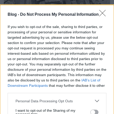
Blog -
Do Not Process My Personal Information
Az elveszett járdaszegélyek!
If you wish to opt-out of the sale, sharing to third parties, or
processing of your personal or sensitive information for
targeted advertising by us, please use the below opt-out
section to confirm your selection. Please note that after your
opt-out request is processed you may continue seeing
interest-based ads based on personal information utilized by
us or personal information disclosed to third parties prior to
your opt-out. You may separately opt-out of the further
disclosure of your personal information by third parties on the
IAB’s list of downstream participants. This information may
also be disclosed by us to third parties on the
IAB’s List of
Downstream Participants
that may further disclose it to other
third parties.
Please note that this website/app uses one or more Google
Personal Data Processing Opt Outs
services and may gather and store information including but
not limited to your visit or usage behaviour. You may click to
I want to opt-out of the Sharing of my