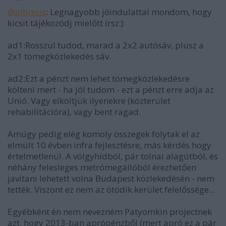
@altimus
: Legnagyobb jóindulattal mondom, hogy
kicsit tájékozódj mielőtt írsz:)
ad1:Rosszul tudod, marad a 2x2 autósáv, plusz a
2x1 tömegközlekedés sáv.
ad2:Ezt a pénzt nem lehet tömegközlekedésre
költeni mert - ha jól tudom - ezt a pénzt erre adja az
Unió. Vagy elköltjük ilyenekre (közterület
rehabilitációra), vagy bent ragad.
Amúgy pedig elég komoly összegek folytak el az
elmúlt 10 évben infra fejlesztésre, más kérdés hogy
értelmetlenül. A völgyhídból, pár tolnai alagútból, és
néhány felesleges metrómegállóból érezhetően
javítani lehetett volna Budapest közlekedésén - nem
tették. Viszont ez nem az ötödik kerület felelőssége...
Egyébként én nem nevezném Patyomkin projectnek
azt, hogy 2013-ban aprópénzből (mert apró ez a pár