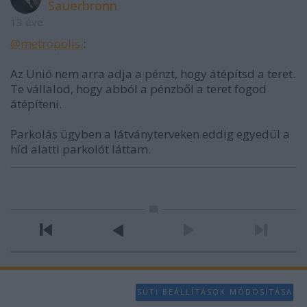
Sauerbronn
13 éve
@metropolis.
:
Az Unió nem arra adja a pénzt, hogy átépítsd a teret.
Te vállalod, hogy abból a pénzből a teret fogod
átépíteni.
Parkolás ügyben a látványterveken eddig egyedül a
híd alatti parkolót láttam.
SÜTI BEÁLLÍTÁSOK MÓDOSÍTÁSA