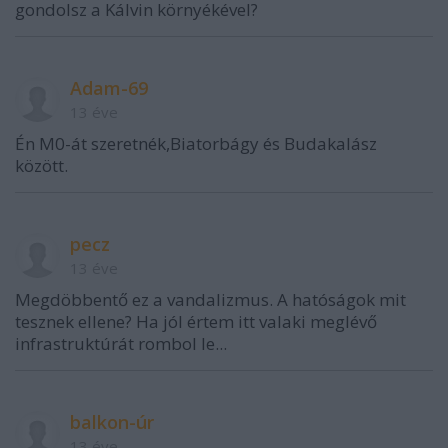
gondolsz a Kálvin környékével?
Adam-69
13 éve
Én M0-át szeretnék,Biatorbágy és Budakalász
között.
pecz
13 éve
Megdöbbentő ez a vandalizmus. A hatóságok mit
tesznek ellene? Ha jól értem itt valaki meglévő
infrastruktúrát rombol le...
balkon-úr
13 éve