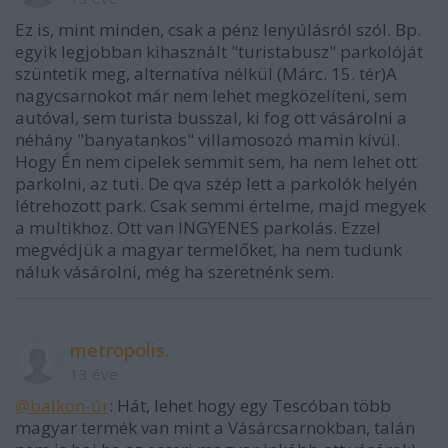
Ez is, mint minden, csak a pénz lenyúlásról szól. Bp.
egyik legjobban kihasznált "turistabusz" parkolóját
szüntetik meg, alternatíva nélkül (Márc. 15. tér)A
nagycsarnokot már nem lehet megközelíteni, sem
autóval, sem turista busszal, ki fog ott vásárolni a
néhány "banyatankos" villamosozó mamin kívül.
Hogy Én nem cipelek semmit sem, ha nem lehet ott
parkolni, az tuti. De qva szép lett a parkolók helyén
létrehozott park. Csak semmi értelme, majd megyek
a multikhoz. Ott van INGYENES parkolás. Ezzel
megvédjük a magyar termelőket, ha nem tudunk
náluk vásárolni, még ha szeretnénk sem.
metropolis.
13 éve
@balkon-úr
: Hát, lehet hogy egy Tescóban több
magyar termék van mint a Vásárcsarnokban, talán