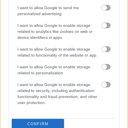
I want to allow Google to send me
Városfejlesztés szobrászokkal.
personalized advertising.
Székesfehérvári posztsorozat III.
I want to allow Google to enable storage
related to analytics like cookies on web or
device identifiers in apps.
Jelenetek egy város életéből: pécsi
posztsorozat IX.
I want to allow Google to enable storage
related to functionality of the website or app.
I want to allow Google to enable storage
Fonódó főterek: kecskeméti posztsorozat
related to personalization.
I.
I want to allow Google to enable storage
related to security, including authentication
functionality and fraud prevention, and other
user protection.
Szólj hozzá!
A hozzászóláshoz be kell lépned!
CONFIRM