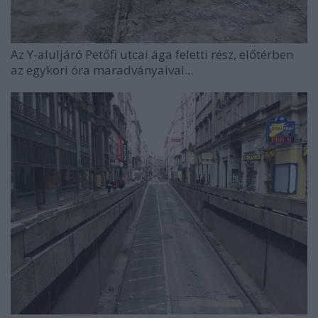
Az Y-aluljáró Petőfi utcai ága feletti rész, előtérben
az egykori óra maradványaival...