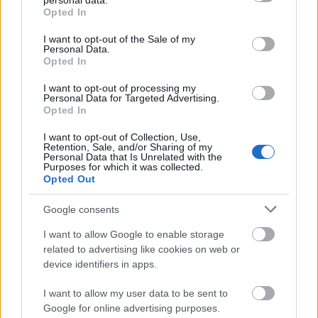
personal data.
A Kígyó utcában még nem kezdték meg a munkákat.
grant or deny consent to Google and its third-party tags to
Opted In
use your data for below specified purposes in below Google
consent section.
I want to opt-out of the Sale of my
Personal Data.
Opted In
Címkék:
budapest
közlekedés
kortárs
köztér
település
I want to opt-out of processing my
Personal Data for Targeted Advertising.
Opted In
I want to opt-out of Collection, Use,
Retention, Sale, and/or Sharing of my
Ajánlott bejegyzések:
Personal Data that Is Unrelated with the
Purposes for which it was collected.
Opted Out
Faváz, gótika, Combino: Erfurt
Google consents
I want to allow Google to enable storage
related to advertising like cookies on web or
device identifiers in apps.
Szecesszió gyümölcskonzervből:
kecskeméti posztsorozat III.
I want to allow my user data to be sent to
Google for online advertising purposes.