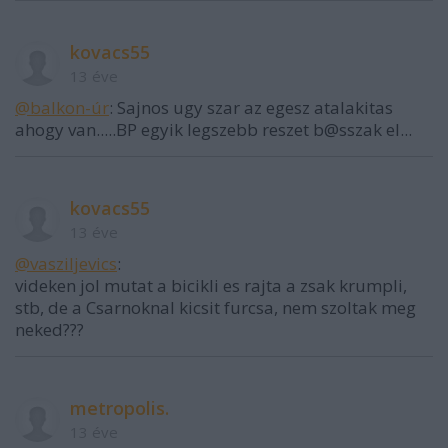
kovacs55
13 éve
@balkon-úr
: Sajnos ugy szar az egesz atalakitas
ahogy van.....BP egyik legszebb reszet b@sszak el...
kovacs55
13 éve
@vasziljevics
:
videken jol mutat a bicikli es rajta a zsak krumpli,
stb, de a Csarnoknal kicsit furcsa, nem szoltak meg
neked???
metropolis.
13 éve