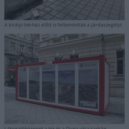
A királyi bérház előtt is felbontották a járdaszegélyt.
Látogatóközpont a tér és a Duna utca sarkán.