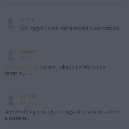
13 éve
Sok nagyon okos hozzászólást olvashattunk.
yazooo
13 éve
@OkoskaTo:rp
: bakker, inkább ne írtál volna
semmit........
bendin
13 éve
Remélhetőleg nem olyan trágya lesz a burkolat mint
a körtéren.