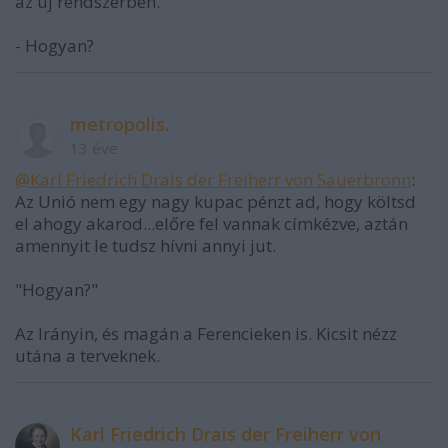
az új rendszerben."
- Hogyan?
metropolis.
13 éve
@Karl Friedrich Drais der Freiherr von Sauerbronn
:
Az Unió nem egy nagy kupac pénzt ad, hogy költsd
el ahogy akarod...előre fel vannak címkézve, aztán
amennyit le tudsz hívni annyi jut.
"Hogyan?"
Az Irányin, és magán a Ferencieken is. Kicsit nézz
utána a terveknek.
Karl Friedrich Drais der Freiherr von