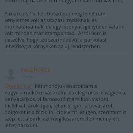
nem is baj ha az ecceri magyar inkább ott vásárol:)
A március 15. téri buszdepó meg lehet rém
kényelmes volt az utazási irodáknak, és
munkatársainak, de egy iszonyat igénytelen valami
volt minden más szempontból. Arról nem is
beszélve, hogy szó szerint bővül a parkolási
lehetőség a környéken az új rendszerben.
vasziljevics
13 éve
@balkon-úr
: hát mondjuk én szoktam a
nagycsarnokban vásárolni, és elég messze vagyok a
banyatankos, villamosozó mamiktól. viszont
biciklivel járok. igen, télen is. igen, a bevásárolt
dolgokat is a biciklin "cipelem". és igen, szerintem is
szép lett a park. azt meg leszarom, hol mennyiért
lehet parkolni.