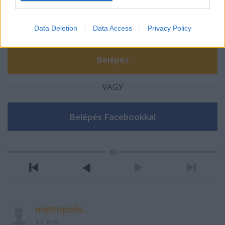
Data Deletion
Data Access
Privacy Policy
VAGY
metropolis.
13 éve