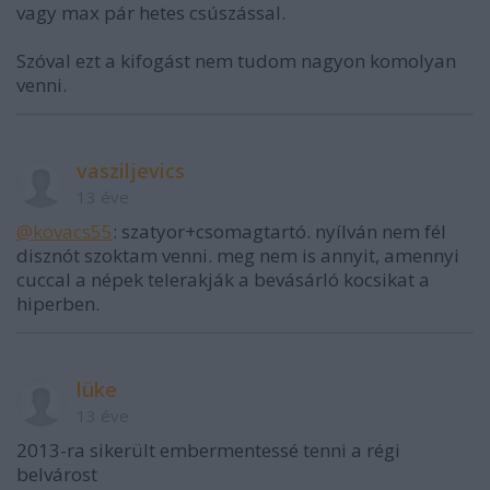
vagy max pár hetes csúszással.
Szóval ezt a kifogást nem tudom nagyon komolyan
venni.
vasziljevics
13 éve
@kovacs55
: szatyor+csomagtartó. nyílván nem fél
disznót szoktam venni. meg nem is annyit, amennyi
cuccal a népek telerakják a bevásárló kocsikat a
hiperben.
lüke
13 éve
2013-ra sikerült embermentessé tenni a régi
belvárost