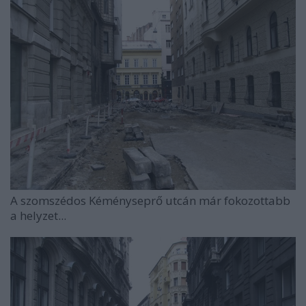
A szomszédos Kéményseprő utcán már fokozottabb
a helyzet...