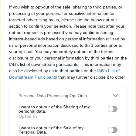
belváros 1872 előtti épületeit bemutató "fekete
térkép" megdöbbentően…
If you wish to opt-out of the sale, sharing to third parties, or
processing of your personal or sensitive information for
targeted advertising by us, please use the below opt-out
A visszakapott város II: Károly körút
section to confirm your selection. Please note that after your
opt-out request is processed you may continue seeing
aesculus
•
2011. július 01.
13
interest-based ads based on personal information utilized by
us or personal information disclosed to third parties prior to
Gyepszőnyeg, villamos, kockafák... a kép tényleg
your opt-out. You may separately opt-out of the further
Budapesten készült. Az elmúlt hónapokban újabb
disclosure of your personal information by third parties on the
"teret" kaptak vissza a budapestiek: a már korábban
IAB’s list of downstream participants. This information may
bemutatott Március 15-e tér után fokozatosan
also be disclosed by us to third parties on the
IAB’s List of
elkészült a Károly körút is. A munkát az egyik
Downstream Participants
that may further disclose it to other
tervező, Zöldi Péter…
third parties.
Please note that this website/app uses one or more Google
Personal Data Processing Opt Outs
"Európa legnagyobb szoborparkja": a
services and may gather and store information including but
not limited to your visit or usage behaviour. You may click to
I want to opt-out of the Sharing of my
Kerepesi Temető
personal data.
grant or deny consent to Google and its third-party tags to
Opted In
aesculus
•
2011. június 10.
10
use your data for below specified purposes in below Google
consent section.
I want to opt-out of the Sale of my
Personal Data.
Temető, "nemzeti panteon", a főváros egyik