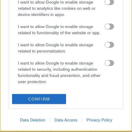
tér, Alkotmány utca
I want to allow Google to enable storage
related to analytics like cookies on web or
aesculus
•
2011. április 02.
23
device identifiers in apps.
A Kossuth tér új aszfaltburkolata...Egy korábbi
I want to allow Google to enable storage
londoni posztból kiderült, hogy az ottani parlament
related to functionality of the website or app.
környékét gondozott parkok veszik körül, amiket
I want to allow Google to enable storage
csodálatos növények és válogatottan jó minőségű
related to personalization.
szobrok díszítenek. Parkok, növények és szobrok a
mi parlamentünk körül is…
I want to allow Google to enable storage
related to security, including authentication
A müncheni "Hungária körút": a
functionality and fraud prevention, and other
user protection.
Mittlerer Ring
aesculus
•
2011. március 21.
98
CONFIRM
A München belvárosát elkerülő gyorsforgalmi
út...feletti Brudermühlenstraße... ... és az utca alatt
Data Deletion
Data Access
Privacy Policy
haladó Brudermühlentunnel kijárata. A korábbi,
budapesti "autópályává alakított sugárutakról"