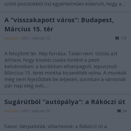
szóló posztokból (is) egyértelműen kiderült, hogy a…
A "visszakapott város": Budapest,
Március 15. tér
aesculus
•
2011. március 15.
172
A felújított tér. Kép forrása. Talán nem túlzás azt
állítani, hogy kisebb csoda történt a pesti
belvárosban: a korábban elhanyagolt, lepusztult
Március 15. téret mintha kicserélték volna. A munkák
még nem fejeződtek be teljesen, azonban a városnak
pár nap elég volt,…
Sugárútból "autópálya": a Rákóczi út
aesculus
•
2011. március 10.
34
Fasor, bérpaloták, villamosok: a Rákóczi út a