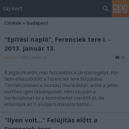
táj-kert
Címkék
»
budapest
"Építési napló", Ferenciek tere I. -
2013. január 13.
aesculus
•
2013. január 15.
38
A Jégbüfé előtt már felszedték a járdaszegélyt. Pár
hete elkezdődött a Ferenciek tere felújítása.
Természetesen a bontási munkákkal, amik a jelen
esetben igen látványosak: nem csupán a
burkolatokat és a közműveket cserélik ki, de
elbontják az Y-aluljáró masszív beton…
"Ilyen volt..." Felújítás előtt a
Ferenciek tere