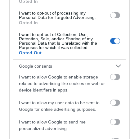
Opted In
legnagyobb zöldterülete, egy arborétum valamint
egy nagyméretű szoborpark. A Kerepesi Temető
I want to opt-out of processing my
Personal Data for Targeted Advertising.
(hivatalos nevén Fiumei úti Nemzeti Sírkert) igen
Opted In
összetett látványossága Budapestnek. Az 1847-ben
megnyitott sírkertben két évvel…
I want to opt-out of Collection, Use,
Retention, Sale, and/or Sharing of my
Personal Data that Is Unrelated with the
Purposes for which it was collected.
"Időkapszulák"...
Opted Out
aesculus
•
2011. május 20.
25
Google consents
Az egyik legszebb pesti "időkapszula": a Péterffy-
I want to allow Google to enable storage
palota. A városokat járva gyakran találkozhatunk
related to advertising like cookies on web or
"ottfelejtett házakkal", amik egy korábbi, gyakran
device identifiers in apps.
egészen más léptékű beépítés maradványai-egyfajta
időkapszulák. Ez a helyzet legtöbb esetben akkor
I want to allow my user data to be sent to
jött…
Google for online advertising purposes.
I want to allow Google to send me
personalized advertising.
"A magyar Whitehall???": Kossuth