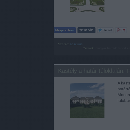
Szerző:
aesculus
Címkék:
magyar
barokk
fertőd
ka
Kastély a határ túloldalán: 
A kast
határt
Mosonm
faluba