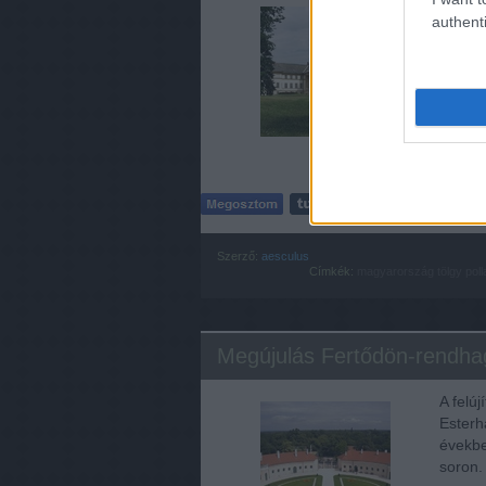
A kast
authenti
Magyar
kastél
alapte
Szerző:
aesculus
Címkék:
magyarország
tölgy
poll
Megújulás Fertődön-rendha
A felúj
Esterh
évekbe
soron.