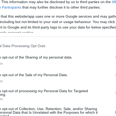
. This information may also be disclosed by us to third parties on the
IA
rt
tájképi kert
neogótikus
Participants
that may further disclose it to other third parties.
 that this website/app uses one or more Google services and may gath
chlosspark
including but not limited to your visit or usage behaviour. You may click 
 to Google and its third-party tags to use your data for below specifi
2011.08.14. 18:46
ogle consent section.
ély a Nagy-csatorna felénél átívelő hídról. München belvárosától
sze húsz perc villamosútnyira fekszik Nymphenburg, a bajor
l Data Processing Opt Outs
dók nyári kastélya. A reneszánsz-barokk épületegyütteshez egy 230
os (a Városliget 100 hektár) barokk eredetű, de tájképi…
o opt-out of the Sharing of my personal data.
In
o opt-out of the Sale of my Personal Data.
tovább »
In
Tetszik
0
to opt-out of processing my Personal Data for Targeted
ing.
In
6
komment
barokk
kastélykert
tájképi kert
sckell
o opt-out of Collection, Use, Retention, Sale, and/or Sharing
ersonal Data that Is Unrelated with the Purposes for which it
lected.