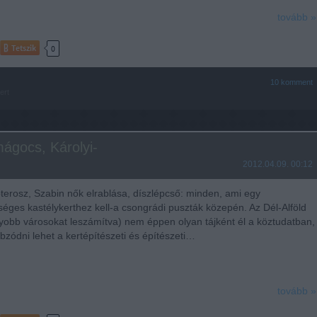
tovább »
Tetszik
0
10
komment
ert
ágocs, Károlyi-
2012.04.09. 00:12
erosz, Szabin nők elrablása, díszlépcső: minden, ami egy
sséges kastélykerthez kell-a csongrádi puszták közepén. Az Dél-Alföld
yobb városokat leszámítva) nem éppen olyan tájként él a köztudatban,
obzódni lehet a kertépítészeti és építészeti…
tovább »