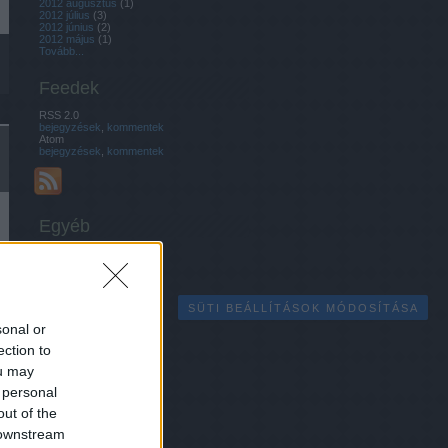
2012 augusztus
(
1
)
2012 július
(
3
)
2012 június
(
2
)
2012 május
(
1
)
Tovább
...
Feedek
RSS 2.0
bejegyzések
,
kommentek
Atom
bejegyzések
,
kommentek
Egyéb
SÜTI BEÁLLÍTÁSOK MÓDOSÍTÁSA
sonal or
ection to
ou may
 personal
out of the
 downstream