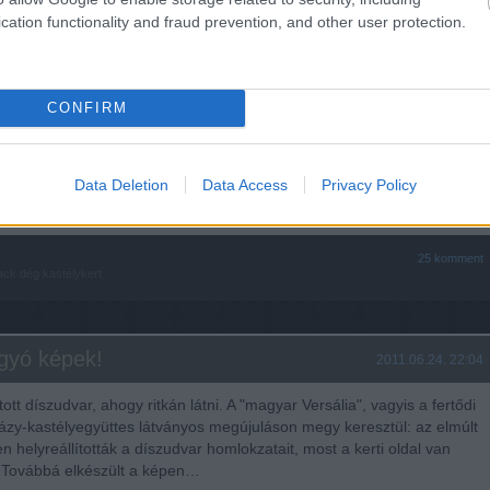
ély kerti homlokzata. A Fejér megyei kis faluban, Dégen található
cation functionality and fraud prevention, and other user protection.
ország egyik legszebb kastély-kert együttese. A klasszicista
yhoz tartozó tájképi kert nem kevesebb, mint háromszáz hektár
rületű, nagyobb, mint Schönbrunn és akkora mint a kasseli Bergpark,…
CONFIRM
tovább »
Data Deletion
Data Access
Privacy Policy
Tetszik
0
25
komment
ack
dég
kastélykert
gyó képek!
2011.06.24. 22:04
ított díszudvar, ahogy ritkán látni. A "magyar Versália", vagyis a fertődi
ázy-kastélyegyüttes látványos megújuláson megy keresztül: az elmúlt
n helyreállították a díszudvar homlokzatait, most a kerti oldal van
 Továbbá elkészült a képen…