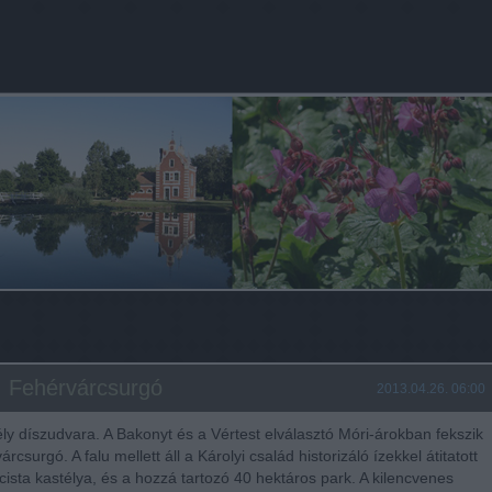
I. Fehérvárcsurgó
2013.04.26. 06:00
ély díszudvara. A Bakonyt és a Vértest elválasztó Móri-árokban fekszik
rcsurgó. A falu mellett áll a Károlyi család historizáló ízekkel átitatott
icista kastélya, és a hozzá tartozó 40 hektáros park. A kilencvenes