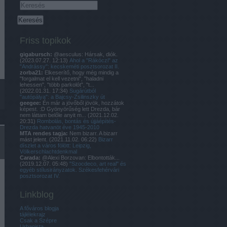
Friss topikok
gigabursch:
@aesculus: Hársak, diók.
(
2023.07.27. 12:13
)
Ahol a "Rákóczi" az
"Andrássy": kecskeméti posztsorozat II.
zorba21:
Elkeserítő, hogy még mindig a
"forgalmat el kell vezetni", "haladni
lehessen", "több parkolót", "t...
(
2022.01.31. 17:34
)
Sugárútból
"autópálya": a Bajcsy-Zsilinszky út
geegee:
Én már a jövőből jövök, hozzátok
képest. :D Gyönyörűség lett Drezda, bár
nem láttam belőle anyit m...
(
2021.12.02.
20:31
)
Rombolás, bontás és újjáépítés-
Drezda hatvanöt éve 1945-2010
MTA rendes tagja:
Nem bizarr. A bizarr
mást jelent.
(
2021.11.02. 06:22
)
Bizarr
díszlet a város fölött: Leipzig,
Völkerschlachtdenkmal
Carada:
@Alexi Borzovan: Elbontották...
(
2019.12.07. 05:48
)
"Szocdeco, art real" és
egyéb stílusirányzatok. Székesfehérvári
posztsorozat IV.
Linkblog
A főváros blogja
tájlélekrajz
Csak a Szépre
Urbanista