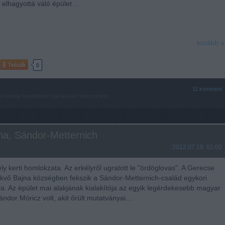
 elhagyottá váló épület…
tovább »
Tetszik
0
11
komment
bl
károlyi
kastélykert
tájképi kert
klasszicista
jna, Sándor-Metternich
2012.07.19. 01:00
ly kerti homlokzata. Az erkélyről ugratott le "ördöglovas". A Gerecse
fekvő Bajna községben fekszik a Sándor-Metternich-család egykori
ya. Az épület mai alakjának kialakítója az egyik legérdekesebb magyar
Sándor Móricz volt, akit őrült mutatványai…