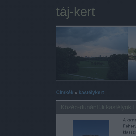
táj-kert
Címkék
»
kastélykert
Közép-dunántúli kastélyok 
A kast
Fehérvá
klassz