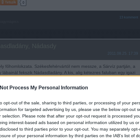
Tetszik
0
13
komment
nagymágocs
ádasdladány, Nádasdy
2011.08.25. 17:39
ély főhomlokzata. Székesfehérvártól nem messze, a Sárvíz partján, a
 lábainál fekszik Nádasdladány. A kis, alig kétezres faluban egy igazi
r csoda" található: a falunak nevet adó Nádasdy-család angol stílusú,
as kastélya, és a hozzá tartozó,…
Not Process My Personal Information
to opt-out of the sale, sharing to third parties, or processing of your per
formation for targeted advertising by us, please use the below opt-out s
tovább »
r selection. Please note that after your opt-out request is processed y
eing interest-based ads based on personal information utilized by us or
Tetszik
0
disclosed to third parties prior to your opt-out. You may separately opt-
losure of your personal information by third parties on the IAB’s list of
72
komment