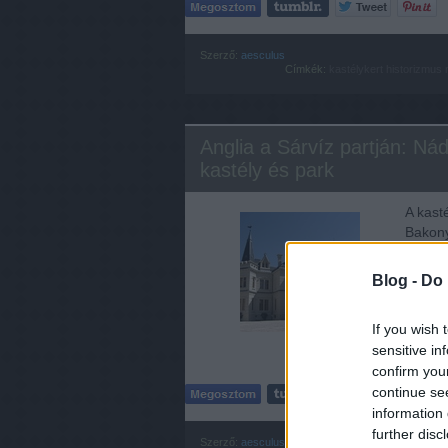
Szerző:
aesculus
Címkék:
kastélykert
historizmus
Anglia a Sárvíz partján: N
kastély és park
A kast
Bakony
"magya
hatalm
Blog -
Do 
If you wish 
sensitive in
confirm you
continue se
information 
further disc
Szerző:
aesculus