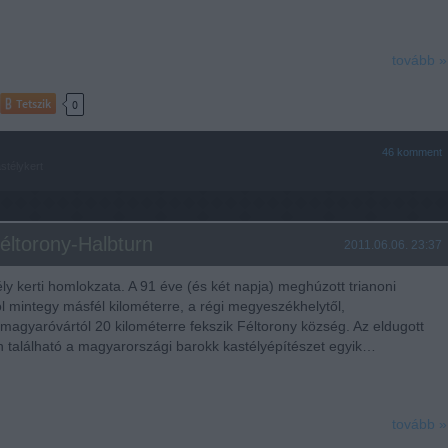
tovább »
Tetszik
0
46
komment
stélykert
Féltorony-Halbturn
2011.06.06. 23:37
ély kerti homlokzata. A 91 éve (és két napja) meghúzott trianoni
ól mintegy másfél kilométerre, a régi megyeszékhelytől,
agyaróvártól 20 kilométerre fekszik Féltorony község. Az eldugott
n található a magyarországi barokk kastélyépítészet egyik…
tovább »