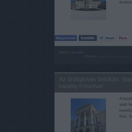
évekre
Szerző:
aesculus
Címkék:
magyarország
kastély
y
Az ördöglovas birtokán: Ba
kastély-Frissítve!
A kasté
alatt 
kastél
főúr, 