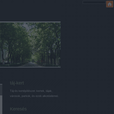
táj-kert
Táj-és kertépítészet: kertek, tájak,
városok, parkok, és ezek alkotóelemei.
Keresés