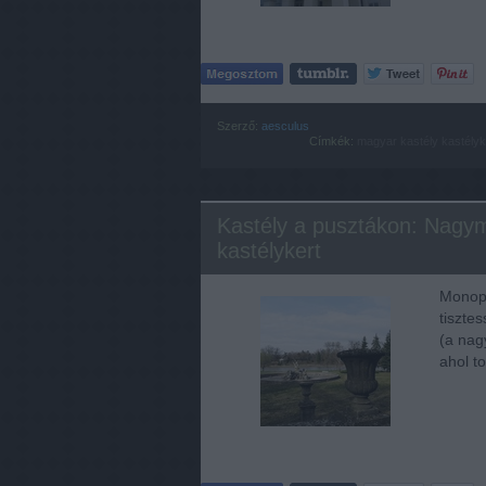
Szerző:
aesculus
Címkék:
magyar
kastély
kastélyk
Kastély a pusztákon: Nagym
kastélykert
Monopt
tiszte
(a nag
ahol t