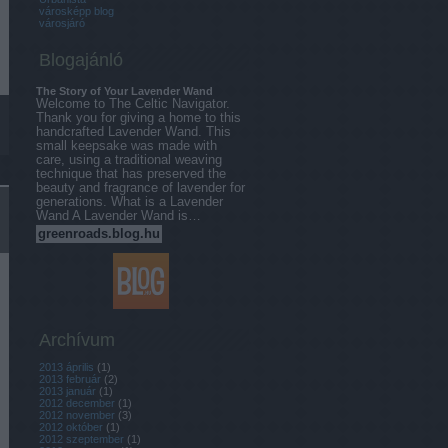
városképp blog
városjáró
Blogajánló
The Story of Your Lavender Wand
Welcome to The Celtic Navigator.
Thank you for giving a home to this
handcrafted Lavender Wand. This
small keepsake was made with
care, using a traditional weaving
technique that has preserved the
beauty and fragrance of lavender for
generations. What is a Lavender
Wand A Lavender Wand is…
greenroads.blog.hu
Archívum
2013 április
(
1
)
2013 február
(
2
)
2013 január
(
1
)
2012 december
(
1
)
2012 november
(
3
)
2012 október
(
1
)
2012 szeptember
(
1
)