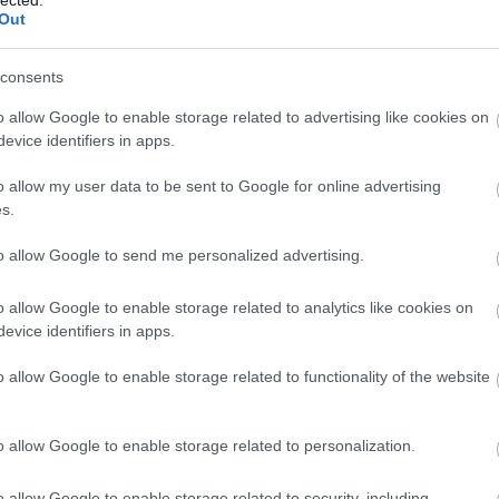
Out
Dég, Festetics-kastély
2011.07.15. 20:00
 és a kert"... Az előző posztban megismerkedtünk a háromszáz
consents
os dégi kastélyparkkal. Most következzen a kastélyépület, ami a
o allow Google to enable storage related to advertising like cookies on
odalomban "szabadkőműves helyként" szerepel. A kastély és a parkot
evice identifiers in apps.
zág "leggazdagabb köznemese", a…
o allow my user data to be sent to Google for online advertising
s.
tovább »
to allow Google to send me personalized advertising.
Tetszik
0
o allow Google to enable storage related to analytics like cookies on
evice identifiers in apps.
22
komment
ista
o allow Google to enable storage related to functionality of the website
estetics-kastély és
o allow Google to enable storage related to personalization.
2011.07.07. 00:38
o allow Google to enable storage related to security, including