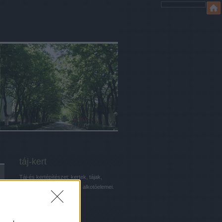
táj-kert
Táj-és kertépítészet: kertek, tájak,
városok, parkok, és ezek alkotóelemei.
Keresés