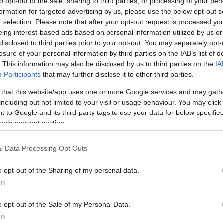
to opt-out of the sale, sharing to third parties, or processing of your per
nak, nemcsak a hallgatókan,…
formation for targeted advertising by us, please use the below opt-out s
r selection. Please note that after your opt-out request is processed y
eing interest-based ads based on personal information utilized by us or
tovább »
disclosed to third parties prior to your opt-out. You may separately opt-
losure of your personal information by third parties on the IAB’s list of
. This information may also be disclosed by us to third parties on the
IA
Tetszik
0
Participants
that may further disclose it to other third parties.
2
komment
 that this website/app uses one or more Google services and may gath
nyek
arborétum
kertészeti
including but not limited to your visit or usage behaviour. You may click 
 to Google and its third-party tags to use your data for below specifi
ogle consent section.
l Data Processing Opt Outs
o opt-out of the Sharing of my personal data.
In
o opt-out of the Sale of my Personal Data.
In