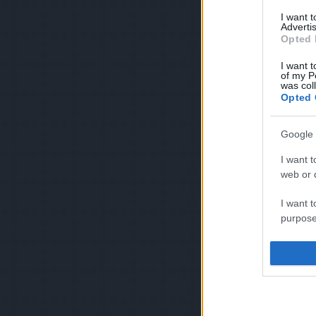
I want 
Advertis
Opted 
I want t
of my P
was col
Opted 
Google 
I want t
web or d
I want t
purpose
I want 
I want t
web or d