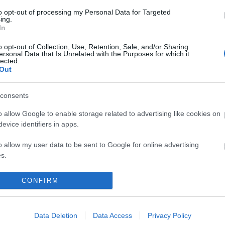
to opt-out of processing my Personal Data for Targeted
ing.
In
o opt-out of Collection, Use, Retention, Sale, and/or Sharing
ersonal Data that Is Unrelated with the Purposes for which it
lected.
Out
consents
o allow Google to enable storage related to advertising like cookies on
evice identifiers in apps.
o allow my user data to be sent to Google for online advertising
s.
to allow Google to send me personalized advertising.
CONFIRM
o allow Google to enable storage related to analytics like cookies on
evice identifiers in apps.
Data Deletion
Data Access
Privacy Policy