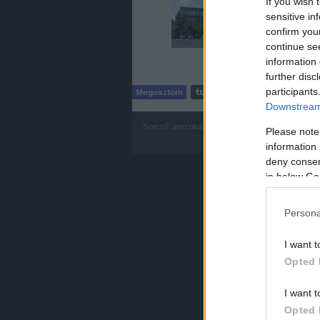
If you wish 
nyújta
sensitive in
confirm you
continue se
information 
further disc
participants
Downstream 
Szerző:
aesculus
Please note
Címkék:
budapest
egyetem
növé
information 
deny consent
in below Go
Persona
I want t
Opted 
I want t
Opted 