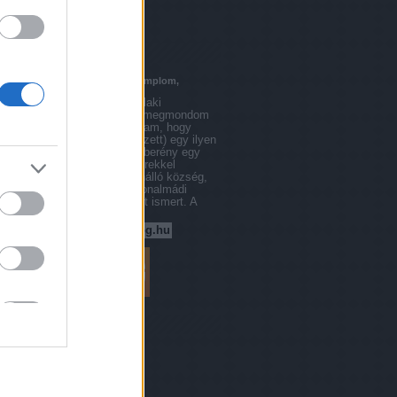
városképp blog
városjáró
Blogajánló
Erődített Református Templom,
Balatonalmádi
Járt már közületek valaki
Vörösberényben? Én megmondom
őszintén azt sem tudtam, hogy
létezik (valójában létezett) egy ilyen
nevű település. Vörösberény egy
kora Árpád-kori gyökerekkel
rendelkező, egykor önálló község,
amely 1971 óta Balatonalmádi
északi városrészeként ismert. A
Balaton-felvidék…
tavolbanlepkedo.blog.hu
Archívum
2013 április
(
1
)
2013 február
(
2
)
2013 január
(
1
)
2012 december
(
1
)
2012 november
(
3
)