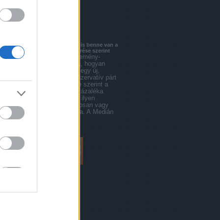
városképp blog
városjáró
Blogajánló
A Fidesz pártszakadása is benne van a
pakliban a Medián felmérése szerint
A Medián friss közvélemény-
kutatása azt vizsgálta, hogyan
fogadnák a választók egy új,
mérsékelt, polgári-konzervatív párt
létrejöttét. Hann Endre szerint a
megkérdezettek 10 százaléka
mondta azt, hogy egy ilyen
formációra szinte biztosan vagy
valószínűleg szavazna. A Medián
friss mérése…
csepeliek.blog.hu
Archívum
2013 április
(
1
)
2013 február
(
2
)
2013 január
(
1
)
2012 december
(
1
)
2012 november
(
3
)