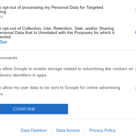
to opt-out of processing my Personal Data for Targeted
tovább »
ing.
In
Tetszik
0
o opt-out of Collection, Use, Retention, Sale, and/or Sharing
ersonal Data that Is Unrelated with the Purposes for which it
72
komment
lected.
rt
tájképi kert
neogótikus
Out
consents
estetics-kastély és
o allow Google to enable storage related to advertising like cookies on
2011.07.07. 00:38
evice identifiers in apps.
ély kerti homlokzata. A Fejér megyei kis faluban, Dégen található
o allow my user data to be sent to Google for online advertising
ország egyik legszebb kastély-kert együttese. A klasszicista
s.
yhoz tartozó tájképi kert nem kevesebb, mint háromszáz hektár
rületű, nagyobb, mint Schönbrunn és akkora mint a kasseli Bergpark,…
to allow Google to send me personalized advertising.
CONFIRM
o allow Google to enable storage related to analytics like cookies on
tovább »
evice identifiers in apps.
Data Deletion
Data Access
Privacy Policy