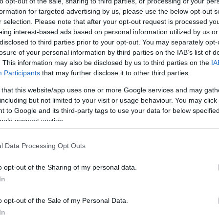
to opt-out of the sale, sharing to third parties, or processing of your per
 elhagyottá váló épület…
formation for targeted advertising by us, please use the below opt-out s
r selection. Please note that after your opt-out request is processed y
eing interest-based ads based on personal information utilized by us or
tovább »
disclosed to third parties prior to your opt-out. You may separately opt-
losure of your personal information by third parties on the IAB’s list of
. This information may also be disclosed by us to third parties on the
IA
Tetszik
0
Participants
that may further disclose it to other third parties.
11
komment
 that this website/app uses one or more Google services and may gath
bl
károlyi
kastélykert
tájképi kert
klasszicista
including but not limited to your visit or usage behaviour. You may click 
 to Google and its third-party tags to use your data for below specifi
ogle consent section.
ádasdladány, Nádasdy
2011.08.25. 17:39
l Data Processing Opt Outs
ély főhomlokzata. Székesfehérvártól nem messze, a Sárvíz partján, a
o opt-out of the Sharing of my personal data.
 lábainál fekszik Nádasdladány. A kis, alig kétezres faluban egy igazi
In
r csoda" található: a falunak nevet adó Nádasdy-család angol stílusú,
as kastélya, és a hozzá tartozó,…
o opt-out of the Sale of my Personal Data.
In