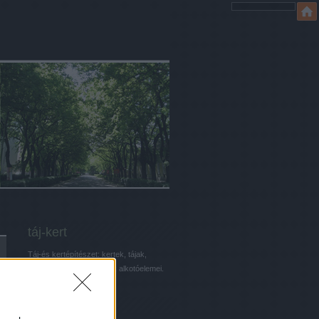
táj-kert
Táj-és kertépítészet: kertek, tájak,
városok, parkok, és ezek alkotóelemei.
Keresés