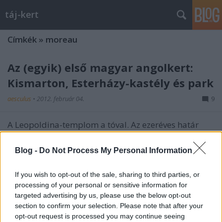
táj-kert
Címkék
»
moreau
Az (egyik) első magyar angolkert:
Kismarton, Esterházy-kastély és park
aesculus
•
2012. február 04.
9
A Leopoldina-templom a tóval. Az ezeréves határ
nyugati szakaszánál fekszik Kismarton (Eisenstadt).
Az (önmagában is nagyon szép) kisváros
Blog -
Do Not Process My Personal Information
nevezetessége az Esterházy-kastély és a hozzá
tartozó hatalmas park. A korábbi barokk kertet
If you wish to opt-out of the sale, sharing to third parties, or
1797-től kezdték átalakítani, tehát ez az egyik…
processing of your personal or sensitive information for
targeted advertising by us, please use the below opt-out
Újjáéledő kastélykert: Doba, Erdődy-
section to confirm your selection. Please note that after your
opt-out request is processed you may continue seeing
kastély