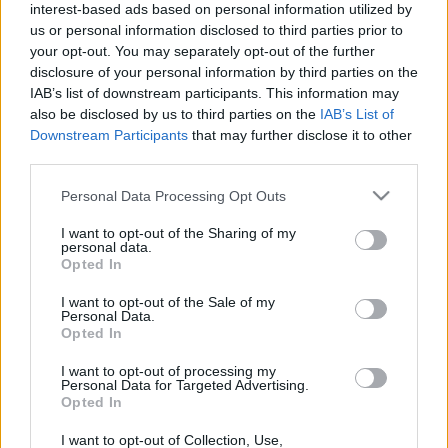
interest-based ads based on personal information utilized by
aesculus
us or personal information disclosed to third parties prior to
•
2010. április 02.
2
your opt-out. You may separately opt-out of the further
disclosure of your personal information by third parties on the
A tóban tükröződő kastély 2010. március 27-én,
IAB’s list of downstream participants. This information may
szombat reggel. Egy őszi posztban már
also be disclosed by us to third parties on the
IAB’s List of
beszámoltam a dobai Erdődy-kastélykertben
Downstream Participants
that may further disclose it to other
elkezdődőtt felújításokról, ami a Műemlékek
third parties.
Nemzeti Gondnoksága és a Corvinus Egyetem
Kertművészeti Tanszékének közös szervezésében (a
Please note that this website/app uses one or more Google
Personal Data Processing Opt Outs
két…
services and may gather and store information including but
not limited to your visit or usage behaviour. You may click to
I want to opt-out of the Sharing of my
personal data.
grant or deny consent to Google and its third-party tags to
Elfeledett kastélykert: Doba
Opted In
use your data for below specified purposes in below Google
consent section.
aesculus
•
2009. október 24.
4
I want to opt-out of the Sale of my
Personal Data.
Opted In
Magyarország tele van elfeledett, ismeretlen
I want to opt-out of processing my
értékekkel. Ilyen az Ajka mellett fekvő dobai Erdődy-
Personal Data for Targeted Advertising.
kastély, ami a legjelentősebb angol és német
Opted In
kertekkel volt említhető egy lapon. Sajnos ez már
(illetve még) múlt idő, hiszen a kert ma nincs a
I want to opt-out of Collection, Use,