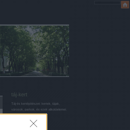
táj-kert
Táj-és kertépítészet: kertek, tájak,
városok, parkok, és ezek alkotóelemei.
Keresés