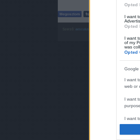
Opted 
I want 
Advertis
Opted 
Szerző:
aesculus
Címkék:
szeged
tisza
település
t
I want t
of my P
was col
Opted 
Google 
I want t
web or d
I want t
purpose
I want 
I want t
web or d