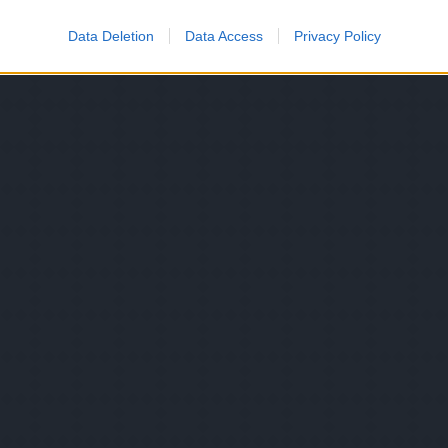
Data Deletion
Data Access
Privacy Policy
o allow Google to enable storage related to functionality of the website
o allow Google to enable storage related to personalization.
o allow Google to enable storage related to security, including
cation functionality and fraud prevention, and other user protection.