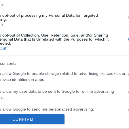
tovább »
In
Tetszik
0
to opt-out of processing my Personal Data for Targeted
ing.
In
4
komment
ákos
tájvédelem
o opt-out of Collection, Use, Retention, Sale, and/or Sharing
ersonal Data that Is Unrelated with the Purposes for which it
lected.
Out
consents
o allow Google to enable storage related to advertising like cookies on
evice identifiers in apps.
o allow my user data to be sent to Google for online advertising
s.
to allow Google to send me personalized advertising.
CONFIRM
o allow Google to enable storage related to analytics like cookies on
evice identifiers in apps.