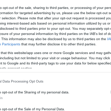
t legtöbb esetben akkor jött…
to opt-out of the sale, sharing to third parties, or processing of your per
formation for targeted advertising by us, please use the below opt-out s
r selection. Please note that after your opt-out request is processed y
tovább »
eing interest-based ads based on personal information utilized by us or
disclosed to third parties prior to your opt-out. You may separately opt-
Tetszik
0
losure of your personal information by third parties on the IAB’s list of
. This information may also be disclosed by us to third parties on the
IA
Participants
that may further disclose it to other third parties.
25
komment
ork
münchen
település
 that this website/app uses one or more Google services and may gath
including but not limited to your visit or usage behaviour. You may click 
 to Google and its third-party tags to use your data for below specifi
2010.06.05. 13:50
ogle consent section.
ibázott folyószabályozás mintapéldája: a Po. Az akkor a Habsburg-
l Data Processing Opt Outs
lomhoz tartozó folyó volt a Tisza-szabályozás mintája. Forrás A
an az egész ország követi figyelemmel a gátakon folyó védekezést.
 az utóbbi években egyre gyakrabban kerül sajnos sor-…
o opt-out of the Sharing of my personal data.
In
o opt-out of the Sale of my Personal Data.