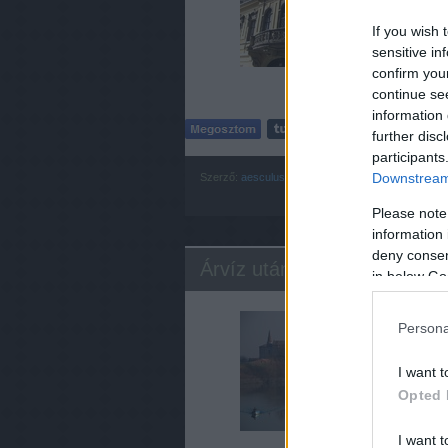
helyze
If you wish 
sensitive in
confirm you
continue se
information 
further disc
participants
Downstream 
Szerző:
aesculus
Címkék:
budapest
szeged
new
y
Please note
information 
deny consent
Árvíz után...
in below Go
Az elh
Persona
biroda
napokb
Amikre
I want t
Opted 
I want t