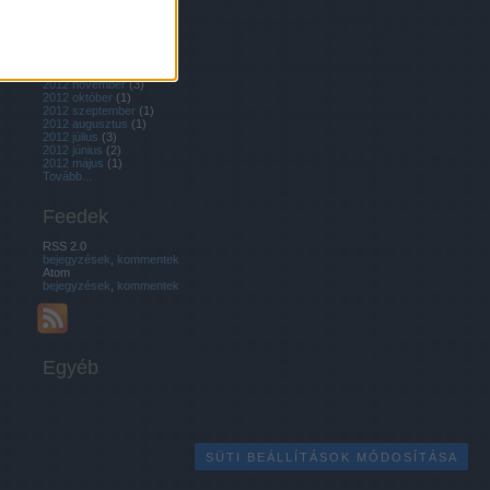
Archívum
2013 április
(
1
)
2013 február
(
2
)
2013 január
(
1
)
2012 december
(
1
)
2012 november
(
3
)
2012 október
(
1
)
2012 szeptember
(
1
)
2012 augusztus
(
1
)
2012 július
(
3
)
2012 június
(
2
)
2012 május
(
1
)
Tovább
...
Feedek
RSS 2.0
bejegyzések
,
kommentek
Atom
bejegyzések
,
kommentek
Egyéb
SÜTI BEÁLLÍTÁSOK MÓDOSÍTÁSA